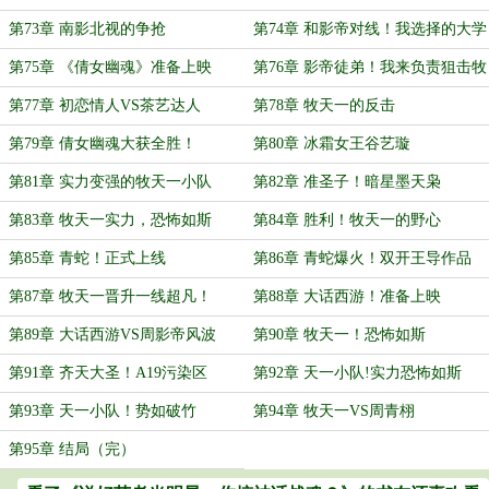
第73章 南影北视的争抢
第74章 和影帝对线！我选择的大学
是……
第75章 《倩女幽魂》准备上映
第76章 影帝徒弟！我来负责狙击牧
天一
第77章 初恋情人VS茶艺达人
第78章 牧天一的反击
第79章 倩女幽魂大获全胜！
第80章 冰霜女王谷艺璇
第81章 实力变强的牧天一小队
第82章 准圣子！暗星墨天枭
第83章 牧天一实力，恐怖如斯
第84章 胜利！牧天一的野心
第85章 青蛇！正式上线
第86章 青蛇爆火！双开王导作品
第87章 牧天一晋升一线超凡！
第88章 大话西游！准备上映
第89章 大话西游VS周影帝风波
第90章 牧天一！恐怖如斯
第91章 齐天大圣！A19污染区
第92章 天一小队!实力恐怖如斯
第93章 天一小队！势如破竹
第94章 牧天一VS周青栩
第95章 结局（完）