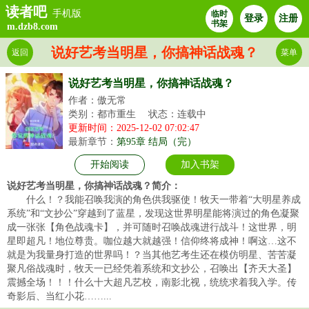
读者吧
手机版
临时
登录
注册
书架
m.dzb8.com
说好艺考当明星，你搞神话战魂？
返回
菜单
说好艺考当明星，你搞神话战魂？
作者：傲无常
类别：都市重生
状态：连载中
更新时间：2025-12-02 07:02:47
最新章节：
第95章 结局（完）
开始阅读
加入书架
说好艺考当明星，你搞神话战魂？简介：
什么！？我能召唤我演的角色供我驱使！牧天一带着“大明星养成
系统”和“文抄公”穿越到了蓝星，发现这世界明星能将演过的角色凝聚
成一张张【角色战魂卡】，并可随时召唤战魂进行战斗！这世界，明
星即超凡！地位尊贵。咖位越大就越强！信仰终将成神！啊这…这不
就是为我量身打造的世界吗！？当其他艺考生还在模仿明星、苦苦凝
聚凡俗战魂时，牧天一已经凭着系统和文抄公，召唤出【齐天大圣】
震撼全场！！！什么十大超凡艺校，南影北视，统统求着我入学。传
奇影后、当红小花……...