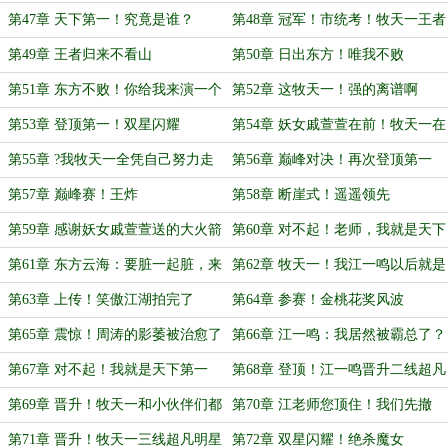
（上）
第47章 天下第一！究竟是谁？
第48章 冠军！市统考！牧天一王者
（下）
归来
第49章 王者归来不看山
第50章 日出东方！唯我不败
第51章 东方不败！你给我来演一个
第52章 这牧天一！强的离谱啊
第53章 登顶第一！双星闪耀
第54章 妖女戚萱萱在前！牧天一在
后
第55章 ?我牧天一全凭自己努力走
第56章 巅峰对决！再次登顶第一
到这一步
第57章 巅峰赛！王炸
第58章 断崖式！遥遥领先
第59章 感谢妖女戚萱萱送的大火箭
第60章 对不起！老师，我就是天下
第一！
第61章 东方云海：要脏一起脏，来
第62章 牧天一！我江一鸣以后就是
吧~~
你的人了
第63章 上传！笑傲江湖拍完了
第64章 参赛！金桃花奖风波
第65章 震惊！周涛的影萎被治愈了
第66章 江一鸣：我居然被霸总了？
第67章 对不起！我就是天下第一
第68章 登顶！江一鸣晋升二线超凡
明星
第69章 晋升！牧天一和小伙伴们都
第70章 江老师您顶住！我们先撤
变强了，但没秃
第71章 晋升！牧天一三线超凡明星
第72章 双星闪耀！绝杀魔女