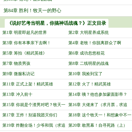
第84章 胜利！牧天一的野心
《说好艺考当明星，你搞神话战魂？》正文目录
第1章 明星即超凡的世界
第2章 大明星养成系统
第3章 你有本事亲下去啊！
第4章 老牧！你脱离群众了啊
第5章 筹拍《精武英雄》
第6章 成功忽悠校花
第7章 物质男孩
第8章 二线明星的战魂
第9章 微服私访记
第10章 我捡到宝了
第11章 正式上架！精武英雄
第12章 火了！精武英雄
第13章 冲入前十
第14章 咦？他也参加蒙面影帝？
第15章 你就是个渣男对吧？牧天一
第16章 大佬来了（求月票，求追
（求月票，求追读）
读）
第17章 王炸！别逼我团灭你们
第18章 这个牧天一！和想象中不一
样啊（求月票，求追读）
第19章 炸翻全场！少爷和我（求追
第20章 敢黑幕！自寻死路（上）