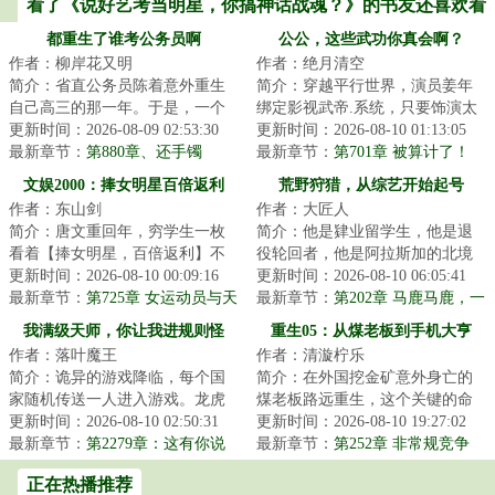
看了《说好艺考当明星，你搞神话战魂？》的书友还喜欢看
都重生了谁考公务员啊
公公，这些武功你真会啊？
作者：柳岸花又明
作者：绝月清空
简介：省直公务员陈着意外重生
简介：穿越平行世界，演员姜年
自己高三的那一年。于是，一个
绑定影视武帝.系统，只要饰演太
木讷腼腆、和女生说话都会脸
更新时间：2026-08-09 02:53:30
监，就能获得所饰太监的全部功
更新时间：2026-08-10 01:13:05
红、只知道学习的...
最新章节：
第880章、还手镯
夫。在一部不...
最新章节：
第701章 被算计了！
文娱2000：捧女明星百倍返利
荒野狩猎，从综艺开始起号
作者：东山剑
作者：大匠人
简介：唐文重回年，穷学生一枚
简介：他是肄业留学生，他是退
看着【捧女明星，百倍返利】不
役轮回者，他是阿拉斯加的北境
由陷入了沉思我兜里只有块毛拿
更新时间：2026-08-10 00:09:16
牛仔，他更是一名初出茅庐的荒
更新时间：2026-08-10 06:05:41
头捧女明星？这...
最新章节：
第725章 女运动员与天
野新人博主。故...
最新章节：
第202章 马鹿马鹿，一
赋惊人的女孩（求订阅）
叉封喉！
我满级天师，你让我进规则怪
重生05：从煤老板到手机大亨
作者：落叶魔王
作者：清漩柠乐
谈？
简介：诡异的游戏降临，每个国
简介：在外国挖金矿意外身亡的
家随机传送一人进入游戏。龙虎
煤老板路远重生，这个关键的命
山修炼了两年的张阳青莫名其妙
更新时间：2026-08-10 02:50:31
运选择节点。看着后世死伤惨重
更新时间：2026-08-10 19:27:02
进入了规则怪谈...
最新章节：
第2279章：这有你说
的兄弟，路远带...
最新章节：
第252章 非常规竞争
话的份吗？（求订阅，求月票）
正在热播推荐