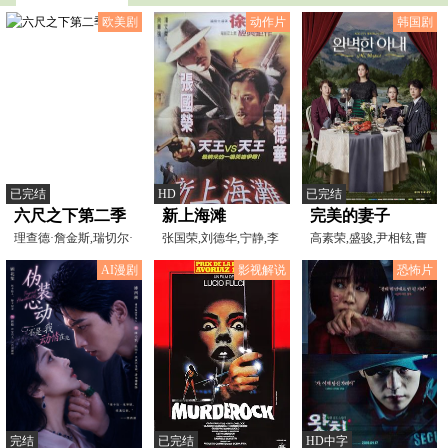
欧美剧
动作片
韩国剧
已完结
HD
已完结
六尺之下第二季
新上海滩
完美的妻子
理查德·詹金斯,瑞切尔·
张国荣,刘德华,宁静,李
高素荣,盛骏,尹相铉,曹
格里菲斯,弗莱迪·
蕙敏,吴兴国,刘洵,黄
汝贞
AI漫剧
影视解说
恐怖片
完结
已完结
HD中字