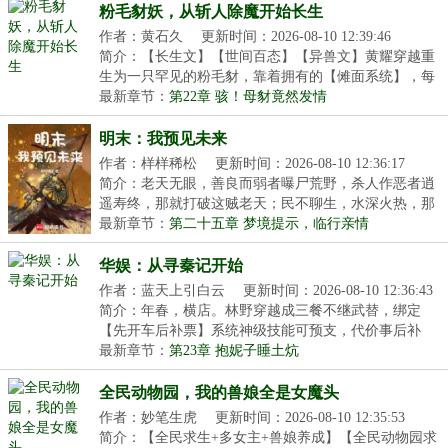
粉毛豺妖，从斩人除魔开始长生
作者：黄石久
更新时间：2026-08-10 12:39:46
简介：【长生文】【世间百态】【异兽文】黄耀穿越重
生为一只罕见的粉毛豺，靠着拥有的【傩面系统】，每
天...
最新章节：
第22章 骇！母豺竟然发情
明末：我预见未来
作者：样样稀松
更新时间：2026-08-10 12:36:17
简介：老天无眼，善良而弱者曝尸荒野，杀人作恶者逍
遥寿终，那就打破这贼老天；民不聊生，水深火热，那
就...
最新章节：
第二十五章 梦境提示，临行亲情
华娱：从寻秦记开始
作者：蓝天上引白云
更新时间：2026-08-10 12:36:43
简介：年春，横店。林野穿越成三餐不继武替，绑定
【先开车后补票】系统神级技能可预支，代价事后补
尝。别...
最新章节：
第23章 抱妮子睡土炕
全民动物园，我的兽娘全是女魔头
作者：妙笔生虎
更新时间：2026-08-10 12:35:53
简介：【全民求生+多女主+兽娘养成】【全民动物园求