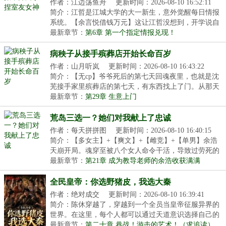
作者：江边荡鱼舟
更新时间：2026-08-10 16:52:11
简介：江哲是江城大学的大一新生，意外觉醒每日情报
系统。【余言悦借钱万元】这让江哲没想到，开学说自
己...
最新章节：
第6章 第一个指定情报兑现！
病秧子从接手殡葬店开始长命百岁
作者：山月听岚
更新时间：2026-08-10 16:43:22
简介：【无cp】爷爷死后的第七天回魂夜里，也就是沈
芜接手家里殡葬店的第七天，有东西找上了门。从那天
开...
最新章节：
第29章 生意上门
荒岛三选一？她们对我献上了忠诚
作者：每天拼拼图
更新时间：2026-08-10 16:40:15
简介：【多女主】+【爽文】+【雌竞】+【单男】余浩
天崩开局。魂穿至被八个女人命令干活，导致过劳死的
男...
最新章节：
第21章 成为教导老师的余浩收获满满
全民皇帝：你选野猪皮，我选大秦
作者：绝对成交
更新时间：2026-08-10 16:39:41
简介：陈休穿越了，穿越到一个全员当皇帝征服异界的
世界。在这里，每个人都可以通过天道意识选择自己的
王...
最新章节：
第二十章 巷战！游击的艺术！（求追读）