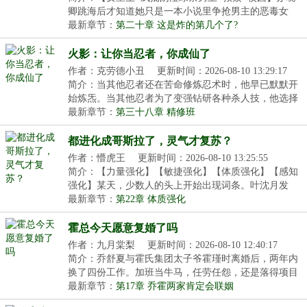
卿跳海后才知道她只是一本小说里争抢男主的恶毒女
配。...
最新章节：
第二十章 这是炸的第几个了?
火影：让你当忍者，你成仙了
作者：克劳德小丑
更新时间：2026-08-10 13:29:17
简介：当其他忍者还在苦命修炼忍术时，他早已默默开
始炼炁。当其他忍者为了变强钻研各种杀人技，他选择
一...
最新章节：
第三十八章 精修班
都进化成哥斯拉了，灵气才复苏？
作者：懵虎王
更新时间：2026-08-10 13:25:55
简介：【力量强化】【敏捷强化】【体质强化】【感知
强化】某天，少数人的头上开始出现词条。叶沈月发
现，...
最新章节：
第22章 体质强化
霍总今天愿意复婚了吗
作者：九月棠梨
更新时间：2026-08-10 12:40:17
简介：乔舒夏与霍氏集团太子爷霍瑾时离婚后，两年内
换了四份工作。加班当牛马，任劳任怨，还是落得项目
被...
最新章节：
第17章 乔霍两家肯定会联姻