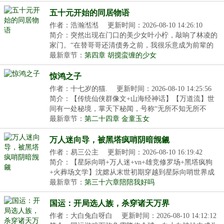
五十元开始的同居物语
作者：浩瀚湉湉
更新时间：2026-08-10 14:26:10
简介：突然出现在门口的美少女叶小柠，敲响了林凌的
家门。“在替哥哥还清债务之前，我很乐意成为前辈的
人...
最新章节：
第四章 胡搅蛮缠的少女
惊鸿之子
作者：十七岁的猫.
更新时间：2026-08-10 14:25:56
简介：【传统仙侠群像文+山海经神话】【万道流】世
间有一处秘境，掌天下秘闻，号称“无所不知无所不
晓”...
最新章节：
第二十四章 金童玉女
万人迷向导，被黑塔疯哨阴暗觊觎
作者：易三公主
更新时间：2026-08-10 16:19:42
简介：【星际向哨+万人迷+vn+雄竞修罗场+黑塔疯狗
+火葬场文学】沈嫦从末世初期穿越到星际向哨世界成
为一...
最新章节：
第三十六章陪陪我好吗
国运：开局选人族，杀穿诸天万界
作者：大白兔白呀白
更新时间：2026-08-10 14:12:12