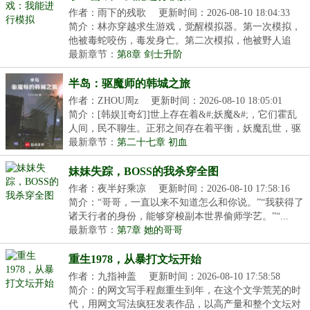
作者：雨下的残歌
更新时间：2026-08-10 18:04:33
简介：林亦穿越求生游戏，觉醒模拟器。第一次模拟，
他被毒蛇咬伤，毒发身亡。第二次模拟，他被野人追
杀，...
最新章节：
第8章 剑士升阶
半岛：驱魔师的韩城之旅
作者：ZHOU周z
更新时间：2026-08-10 18:05:01
简介：[韩娱][奇幻]世上存在着&#;妖魔&#;，它们霍乱
人间，民不聊生。正邪之间存在着平衡，妖魔乱世，驱
魔...
最新章节：
第二十七章 初血
妹妹失踪，BOSS的我杀穿全图
作者：夜半好乘凉
更新时间：2026-08-10 17:58:16
简介：“哥哥，一直以来不知道怎么和你说。”“我获得了
诸天行者的身份，能够穿梭副本世界偷师学艺。”“...
最新章节：
第7章 她的哥哥
重生1978，从暴打文坛开始
作者：九指神盖
更新时间：2026-08-10 17:58:58
简介：的网文写手程彪重生到年，在这个文学荒芜的时
代，用网文写法疯狂发表作品，以高产量和整个文坛对