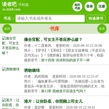
读者吧
手机版
临时
登录
注册
书架
m.dzb8.com
书名：
书库
返回
菜单
撮合官配，可女主不答应肿么破？
作者：十二度春风
更新时间：2026-08-10 22:26:08
简介：【穿书】?【系统】?【双女主故事线（不是百合
且均无cp）】?【微群像】胎穿仙侠世界六十年，程蔚
然...
最新章节：
第十四章 泱泱和别的孩子不一样
诱吻缠绵
作者：风闲雨细
更新时间：2026-08-10 22:23:47
简介：「偏执爹系vs可爱明媚」「先婚后爱+上位者为
爱低头+年龄差五岁」「老板是我契约结婚的丈夫，他
超粘...
最新章节：
第12章 我难道不应该生气吗？
港片：让你卧底，你照顾上司女儿
作者：蛋炒蟹
更新时间：2026-08-10 22:18:41