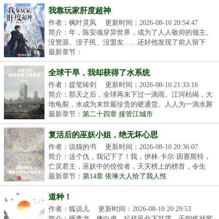
我靠玩家肝度超神
作者：枫叶灵风
更新时间：2026-08-10 20:54:47
简介：年，陈安魂穿异世界，成为了人人敬仰的领主。
没资源、没子民、没盟友……还好他发现了前人留下
的“...
最新章节：
全球干旱，我却获得了水系统
作者：提笔铸剑
更新时间：2026-08-10 21:33:16
简介：那天之后，全球再未下过一滴雨。江河枯竭，大
地龟裂，水成为末世最珍贵的硬通货。人人为一滴水厮
杀...
最新章节：
第二十四章 接管江城市
复活后的巫妖小姐，绝无坏心思
作者：说猫的书
更新时间：2026-08-10 20:36:07
简介：这个仇，我记下了！我，伊林·卡尔·因赛斯特，
亡灵君主，巫妖中的佼佼者，天灾榜上的榜首，令生
者...
最新章节：
第14章 依琳大人给了我人性
道种！
作者：狐说儿
更新时间：2026-08-10 20:29:53
简介：驱青龙，擒白虎，起祥风兮下甘露。千朝炼就紫