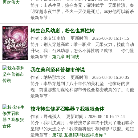
简介：击杀生灵，掠夺寿元，灌注武学，无限推演。秦
明穿越永夜世界，圣火一灭便是死期。幸好他可以斩杀
生...
最新章节：
转生台风幼崽，粉色也算性转
作者：来支江南韵
更新时间：2026-08-10 16:17:15
简介：别人穿越高武：唯一职业，无限火力，技能自动
升级。我：台风幼崽，怎么不算性转？就很……你们懂
吧...
最新章节：
第九章 时间线
我在美利坚科普都市传说
作者：纳塔那埃尔
更新时间：2026-08-10 16:20:05
简介：李昂穿越到了八十年代的美利坚，他惊讶的发
现，前世那些阴谋论和都市传说全都变成真的了。而他
只要...
最新章节：
校花转生修罗召唤器？我狠狠合体
作者：野魂孤人
更新时间：2026-08-10 16:17:44
简介：我叫沈婉月，辛苦搜寻多年终于找到了能召唤帝
皇铠甲的天选之子！我亲自将他引荐到铠甲联盟。短短
年...
最新章节：
第7章 互换铠甲我照样虐你？