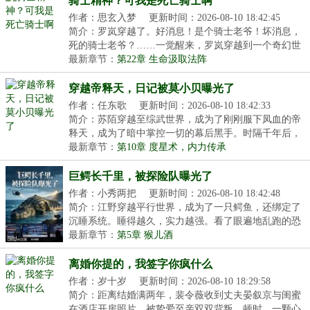
骑士精神？可我是死亡骑士啊
作者：思玄入梦
更新时间：2026-08-10 18:42:45
简介：罗岚穿越了。好消息！是个骑士老爷！坏消息，
死的骑士老爷？……一觉醒来，罗岚穿越到一个奇幻世
界...
最新章节：
第22章 生命汲取法阵
穿越帝释天，日记被莫小贝曝光了
作者：任东歌
更新时间：2026-08-10 18:42:33
简介：苏陌穿越至综武世界，成为了刚刚服下凤血的帝
释天，成为了暗中掌控一切的幕后黑手。时隔千年后，
他...
最新章节：
第10章 度星术，内力传承
巨鳄长千里，被探险队曝光了
作者：小秀两把
更新时间：2026-08-10 18:42:48
简介：江野穿越平行世界，成为了一只鳄鱼，还绑定了
沉睡系统。睡得越久，实力越强。看了眼遍地乱跑的恐
龙...
最新章节：
第5章 猴儿酒
离婚你提的，我签字你疯什么
作者：岁十岁
更新时间：2026-08-10 18:29:58
简介：距离结婚满两年，裴令薇收到丈夫晏叙京与闺蜜
在酒店开房照片。被挚爱至亲双双背叛，顿时，一颗心