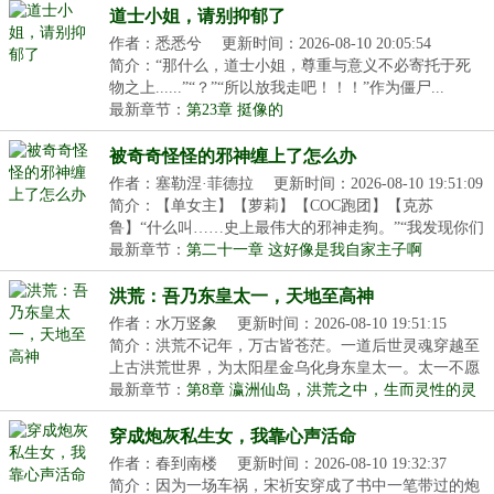
道士小姐，请别抑郁了
作者：悉悉兮
更新时间：2026-08-10 20:05:54
简介：“那什么，道士小姐，尊重与意义不必寄托于死
物之上......”“？”“所以放我走吧！！！”作为僵尸...
最新章节：
第23章 挺像的
被奇奇怪怪的邪神缠上了怎么办
作者：塞勒涅·菲德拉
更新时间：2026-08-10 19:51:09
简介：【单女主】【萝莉】【COC跑团】【克苏
鲁】“什么叫……史上最伟大的邪神走狗。”“我发现你们
这群...
最新章节：
第二十一章 这好像是我自家主子啊
洪荒：吾乃东皇太一，天地至高神
作者：水万竖象
更新时间：2026-08-10 19:51:15
简介：洪荒不记年，万古皆苍茫。一道后世灵魂穿越至
上古洪荒世界，为太阳星金乌化身东皇太一。太一不愿
涉...
最新章节：
第8章 瀛洲仙岛，洪荒之中，生而灵性的灵
宝
穿成炮灰私生女，我靠心声活命
作者：春到南楼
更新时间：2026-08-10 19:32:37
简介：因为一场车祸，宋祈安穿成了书中一笔带过的炮