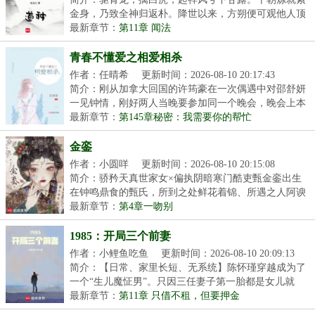
金身，乃致全神归返朴。降世以来，方朔便可观他人顶
上...
最新章节：
第11章 闻法
青春不懂爱之相爱相杀
作者：任晴希
更新时间：2026-08-10 20:17:43
简介：刚从加拿大回国的许筠豪在一次偶遇中对邵舒妍
一见钟情，刚好两人当晚要参加同一个晚会，晚会上本
想...
最新章节：
第145章秘密：我需要你的帮忙
金銮
作者：小圆咩
更新时间：2026-08-10 20:15:08
简介：骄矜天真世家女×偏执阴暗寒门酷吏甄金銮出生
在钟鸣鼎食的甄氏，所到之处鲜花着锦、所遇之人阿谀
逢...
最新章节：
第4章一吻别
1985：开局三个前妻
作者：小鲤鱼吃鱼
更新时间：2026-08-10 20:09:13
简介：【日常、家里长短、无系统】陈怀瑾穿越成为了
一个“生儿魔怔男”。只因三任妻子第一胎都是女儿就
离...
最新章节：
第11章 只借不租，但要押金