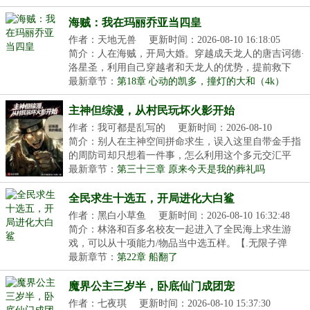
海贼：我在玛丽乔亚当四皇
作者：天地无兽
更新时间：2026-08-10 16:18:05
简介：人在海贼，开局大婚。穿越成天龙人的唐吉诃德·
洛星圣，利用自己穿越者和天龙人的优势，提前救下
女...
最新章节：
第18章 心动的凯多，撞灯的大和（4k）
主神但综漫，从村民玩坏火影开始
作者：我可都是乱写的
更新时间：2026-08-10
15:51:06
简介：别人在主神空间拼命求生，误入这里自带金手指
的周防司却只想着一件事，怎么利用这个多元交汇平
台，...
最新章节：
第三十三章 原来今天是我的葬礼吗
全民求生十选五，开局进化大白鲨
作者：黑白小草鱼
更新时间：2026-08-10 16:32:48
简介：林洛和百多名校友一起进入了全民海上求生游
戏，可以从十项能力/物品当中选五样。【.无限子弹
AK】【...
最新章节：
第22章 船翻了
魔界公主三岁半，卧底仙门成团宠
作者：七夜琪
更新时间：2026-08-10 15:37:30