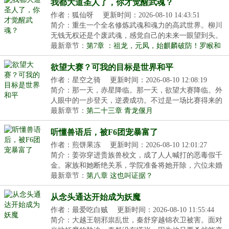
我都大道圣人了，你才觉醒武魂？
作者：狐仙呀
更新时间：2026-08-10 14:43:51
简介：重生一个全名修炼武魂和魂力的高武世界。柳川
无钱无权还是个废武魂，感觉自己的未来一眼望到头。
可...
最新章节：
第7章 ：祖龙，元凤，始麒麟破防！罗睺和
鸿钧算计我们？
欲望大赛？可我的目标是世界和平
作者：星空之骑
更新时间：2026-08-10 12:08:19
简介：那一天，赤星降临。那一天，欲望大赛降临。外
人眼中的一步登天，逆袭成功。不过是一场比赛得来的
奖...
最新章节：
第二十三章 青龙偃月
听懂兽语后，被F6团宠暴富了
作者：煎饼果冻
更新时间：2026-08-10 12:01:27
简介：姜弥穿进贵族兽校文，成了人人喊打的恶毒假千
金。家族和她断绝关系，学院准备将她开除，六位未婚
夫...
最新章节：
第八章 这也叫证据？
从念头通达开始成为妖魔
作者：最爱吃白贼
更新时间：2026-08-10 11:55:44
简介：大越王朝邪祟乱世，秦舒穿越锦衣卫被害。面对