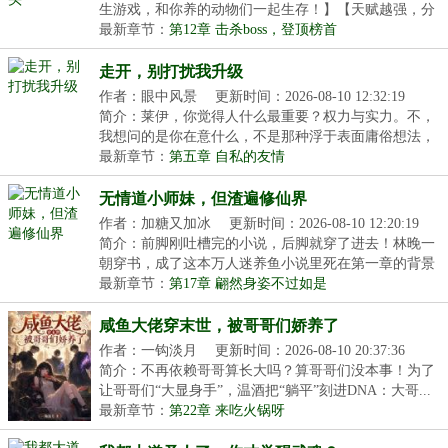
生游戏，和你养的动物们一起生存！】【天赋越强，分
配...
最新章节：
第12章 击杀boss，登顶榜首
走开，别打扰我升级
作者：眼中风景
更新时间：2026-08-10 12:32:19
简介：莱伊，你觉得人什么最重要？权力与实力。不，
我想问的是你在意什么，不是那种浮于表面庸俗想法，
而...
最新章节：
第五章 自私的友情
无情道小师妹，但渣遍修仙界
作者：加糖又加冰
更新时间：2026-08-10 12:20:19
简介：前脚刚吐槽完的小说，后脚就穿了进去！林晚一
朝穿书，成了这本万人迷养鱼小说里死在第一章的背景
板...
最新章节：
第17章 翩然身姿不过如是
咸鱼大佬穿末世，被哥哥们娇养了
作者：一钩淡月
更新时间：2026-08-10 20:37:36
简介：不再依赖哥哥算长大吗？算哥哥们没本事！为了
让哥哥们“大显身手”，温酒把“躺平”刻进DNA：大哥...
最新章节：
第22章 来吃火锅呀