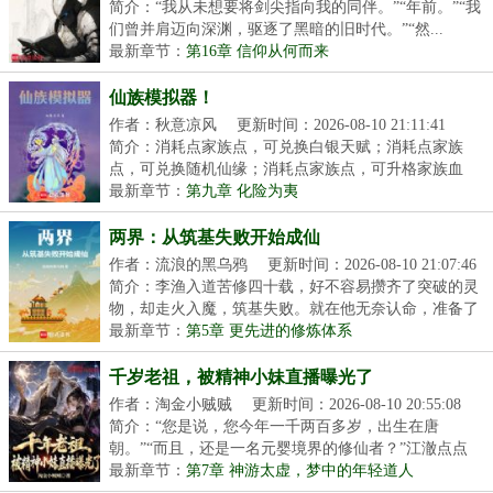
21:11:04
简介：“我从未想要将剑尖指向我的同伴。”“年前。”“我
们曾并肩迈向深渊，驱逐了黑暗的旧时代。”“然...
最新章节：
第16章 信仰从何而来
仙族模拟器！
作者：秋意凉风
更新时间：2026-08-10 21:11:41
简介：消耗点家族点，可兑换白银天赋；消耗点家族
点，可兑换随机仙缘；消耗点家族点，可升格家族血
脉，家...
最新章节：
第九章 化险为夷
两界：从筑基失败开始成仙
作者：流浪的黑乌鸦
更新时间：2026-08-10 21:07:46
简介：李渔入道苦修四十载，好不容易攒齐了突破的灵
物，却走火入魔，筑基失败。就在他无奈认命，准备了
却...
最新章节：
第5章 更先进的修炼体系
千岁老祖，被精神小妹直播曝光了
作者：淘金小贼贼
更新时间：2026-08-10 20:55:08
简介：“您是说，您今年一千两百多岁，出生在唐
朝。”“而且，还是一名元婴境界的修仙者？”江澈点点
头。...
最新章节：
第7章 神游太虚，梦中的年轻道人