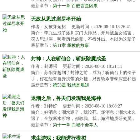
如...
最新章节：
第十一章 百般皆是因果
无敌从思过崖尽孝开始
作者：女孩穿短裙
更新时间：2026-08-10 18:26:41
简介：李九生成了洛川宗门大师兄，开局被圣女陷害，
罚入思过崖，照看历代前辈，不得外出。本以为这辈子
毫...
最新章节：
第11章 掌教的故事
封神：人在斩仙台，斩妖除魔成圣
作者：卦师强
更新时间：2026-08-10 18:21:11
简介：苏阳穿越到了封神之前，成为了斩仙台上的侩子
手，好在他有自身携带的外挂，只要斩杀罪孽深重和违
反...
最新章节：
第53章 我就是规矩
退潮之后，兽夫们发现我是海神
作者：21特好
更新时间：2026-08-10 18:08:27
简介：好消息：潮水退了，我没死。坏消息：潮水永久
退了，全族断水断粮，都赖我。我，海洋地质研究员，
被...
最新章节：
第十一章 白城不会等人
求生游戏：我能进行模拟