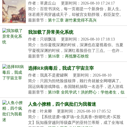
作者：草肃丘山
更新时间：2026-08-10 17:24:17
简介：百世书演化，每一页都是一个新身份，新人生。
张若甫开局穿越成天子，却被宫女勒脖颈，权臣架空。
只...
最新章节：
第十三章 谢竹素觉得不高兴
我加载了异常美化系统
作者：只胡飘顶
更新时间：2026-08-10 17:18:13
简介：当你凝视深渊的时候，深渊也在凝视着你。当夏
宇凝视深渊的时候，深渊红着脸捂住了三点。···也许...
最新章节：
第16章 ：再抵磐石铁馆
选择RR病毒后，我成了宇宙主宰
作者：我真不是蜜罐啊
更新时间：2026-08-10
17:15:21
简介：只因为拒绝脸接核弹，顾行舟就被全网嘲讽了。
国运病毒游戏降临，各国随机抽取一名选手，进入游戏
世...
最新章节：
第19章 全民学武！洪的野心：学他者生，似
他者死！
人鱼小撩精，四个疯批们为我着迷
作者：叶未卿
更新时间：2026-08-10 17:05:52
简介：【系统逆袭+修罗场+全员真香+扮猪吃虎+买股
文】阮知薇穿越到等级森严的亚特兰蒂斯，成了全海域