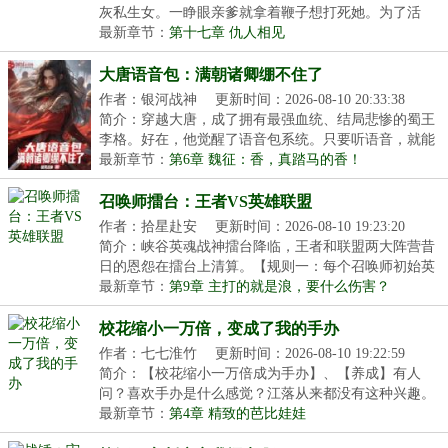
灰私生女。一睁眼亲爹就拿着鞭子想打死她。为了活
命，...
最新章节：
第十七章 仇人相见
大唐语音包：满朝诸卿绷不住了
作者：银河战神
更新时间：2026-08-10 20:33:38
简介：穿越大唐，成了拥有最强血统、结局悲惨的蜀王
李格。好在，他觉醒了语音包系统。只要听语音，就能
获...
最新章节：
第6章 魏征：香，真踏马的香！
召唤师擂台：王者VS英雄联盟
作者：拾星赴安
更新时间：2026-08-10 19:23:20
简介：峡谷英魂战神擂台降临，王者和联盟两大阵营昔
日的恩怨在擂台上清算。【规则一：每个召唤师初始英
雄...
最新章节：
第9章 主打的就是浪，要什么伤害？
校花缩小一万倍，变成了我的手办
作者：七七淮竹
更新时间：2026-08-10 19:22:59
简介：【校花缩小一万倍成为手办】、【养成】有人
问？喜欢手办是什么感觉？江落从来都没有这种兴趣。
可谁...
最新章节：
第4章 精致的芭比娃娃