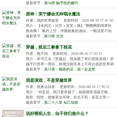
抗...
最新章节：
第34章 触手怪的赌约
原神：芙宁娜会无吟唱水魔法
作者：我的世界皓宸
更新时间：2026-08-10 17:45:50
简介：【休闲文＋日常＋芙芙＋糖】“啊啊啊那维莱特
救命啊！”枫丹上空，伴随能量的涌动，一颗流星不知
从...
最新章节：
第19章 交涉
穿越，然后三拳拿下校花
作者：晚不鸽
更新时间：2026-08-10 17:45:31
简介：本书又名《穿越后，我加载了奇幻冒险游戏》穿
越平行世界一周后，林溯没能等来上不得台面的世界调
制...
最新章节：
第15章：顺路的话，就一起走吧
我是演戏，不是穿越世界
作者：熬夜会掉发
更新时间：2026-08-10 17:36:52
简介：“你是说，我只要穿越了，就能拥有顶级天赋、
根骨、悟性，能够美女环绕，长生不死，甚至主宰一
界？...
最新章节：
第二十八章 知己知彼
说好模拟人生，仙子你们急什么？