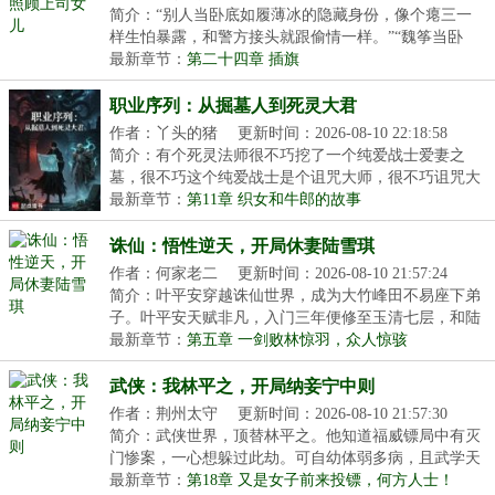
简介：“别人当卧底如履薄冰的隐藏身份，像个瘪三一
样生怕暴露，和警方接头就跟偷情一样。”“魏筝当卧
底...
最新章节：
第二十四章 插旗
职业序列：从掘墓人到死灵大君
作者：丫头的猪
更新时间：2026-08-10 22:18:58
简介：有个死灵法师很不巧挖了一个纯爱战士爱妻之
墓，很不巧这个纯爱战士是个诅咒大师，很不巧诅咒大
师正...
最新章节：
第11章 织女和牛郎的故事
诛仙：悟性逆天，开局休妻陆雪琪
作者：何家老二
更新时间：2026-08-10 21:57:24
简介：叶平安穿越诛仙世界，成为大竹峰田不易座下弟
子。叶平安天赋非凡，入门三年便修至玉清七层，和陆
雪...
最新章节：
第五章 一剑败林惊羽，众人惊骇
武侠：我林平之，开局纳妾宁中则
作者：荆州太守
更新时间：2026-08-10 21:57:30
简介：武侠世界，顶替林平之。他知道福威镖局中有灭
门惨案，一心想躲过此劫。可自幼体弱多病，且武学天
赋...
最新章节：
第18章 又是女子前来投镖，何方人士！