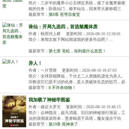
简介：三岁半的魔界小公主绑定系统，接了全魔界最硬
核的任务：卧底仙门，偷学仙法，回来带大家称霸三
界！...
最新章节：
第8章 苍穹宗食堂
诛仙：开局九选四，首选魅魔体质
作者：秋雨河上桥
更新时间：2026-08-10 15:50:01
简介：来阅文旗下网站阅读我的更多作品吧！...
最新章节：
第七章 苍松，你到底什么意思！
异人！
作者：一片雪饼
更新时间：2026-08-10 18:47:03
简介：全球异能降临，千分之二人类随机进化为异人。
宗教说它们是不洁的化身，是人类破坏生态的惩罚，必
须...
最新章节：
8 不许杀动物！
我加载了神秘学图鉴
作者：难证大罗天
更新时间：2026-08-10 19:48:15
简介：众神隐没，超凡消退。旧日的神秘渐行渐远，工
业的浪潮滚滚而来，贤者蜗居于高塔，魔女漫步于街
头。...
最新章节：
第19章 死神来了