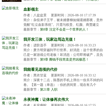
血影领主
作者：八盆盆景
更新时间：2026-08-10 17:17:39
简介：杂役弟子王平，被未婚妻柳如烟退婚那夜，意外
觉醒“红尘血影系统”。只需与权贵、红颜、商贾建立
财...
最新章节：
第8章 注定不会是一个世界的人！
我开发三体，玩家边骂边充值！
作者：进阶选手
更新时间：2026-08-10 16:33:23
简介：萧方明穿越到平行世界。好消息：这个世界的自
己是一家游戏公司老板！坏消息：公司即将破产，且负
债...
最新章节：
第9章 圈钱手段简直是穷凶极恶！
我能看见选项的代价
作者：黑衣甘蓝
更新时间：2026-08-10 16:33:12
简介：深夜十二点，陈墨的手机上弹出一份关不掉的问
卷。【第一题（单选）：你的房间里，现在有几个
人？】...
最新章节：
第21章 入职
永夜神魔：让体修再次伟大
作者：长安瘦蛇
更新时间：2026-08-10 16:17:55