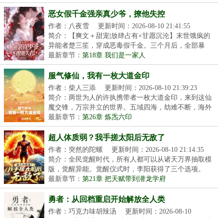
恶女假千金强亲真少爷，撩他失控
作者：八夜雪
更新时间：2026-08-10 21:41:55
简介：【爽文＋甜宠|放肆占有×甘愿沉沦】末世饿疯的
异能者楚三笙，穿成恶毒假千金。三个月后，全部暴
露...
最新章节：
第18章 我们是一家人
服气修仙，我有一枚大道金印
作者：柴人三添
更新时间：2026-08-10 21:39:23
简介：两世为人的许执携带者一枚大道金印，来到这仙
魔交锋，万宗并立的世界。五域四海，劫难不断，海外
仙...
最新章节：
第26章 炼炁六印
超人体质弱？我手搓太阳后无敌了
作者：突然的陀螺
更新时间：2026-08-10 21:14:35
简介：全民觉醒时代，所有人都可以从诸天万界抽取模
版，觉醒异能。觉醒仪式时，李阳获得了三个选项。
【响...
最新章节：
第21章 把天赋带到潜龙学府
勇者：从回档重启开始解放全人类
作者：巧克力味胡辣汤
更新时间：2026-08-10