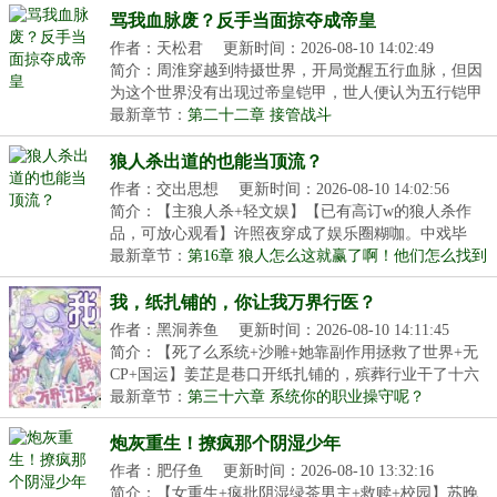
骂我血脉废？反手当面掠夺成帝皇
作者：天松君
更新时间：2026-08-10 14:02:49
简介：周淮穿越到特摄世界，开局觉醒五行血脉，但因
为这个世界没有出现过帝皇铠甲，世人便认为五行铠甲
只...
最新章节：
第二十二章 接管战斗
狼人杀出道的也能当顶流？
作者：交出思想
更新时间：2026-08-10 14:02:56
简介：【主狼人杀+轻文娱】【已有高订w的狼人杀作
品，可放心观看】许照夜穿成了娱乐圈糊咖。中戏毕
业，颜...
最新章节：
第16章 狼人怎么这就赢了啊！他们怎么找到
的女巫？！
我，纸扎铺的，你让我万界行医？
作者：黑洞养鱼
更新时间：2026-08-10 14:11:45
简介：【死了么系统+沙雕+她靠副作用拯救了世界+无
CP+国运】姜芷是巷口开纸扎铺的，殡葬行业干了十六
年，...
最新章节：
第三十六章 系统你的职业操守呢？
炮灰重生！撩疯那个阴湿少年
作者：肥仔鱼
更新时间：2026-08-10 13:32:16
简介：【女重生+疯批阴湿绿茶男主+救赎+校园】苏晚