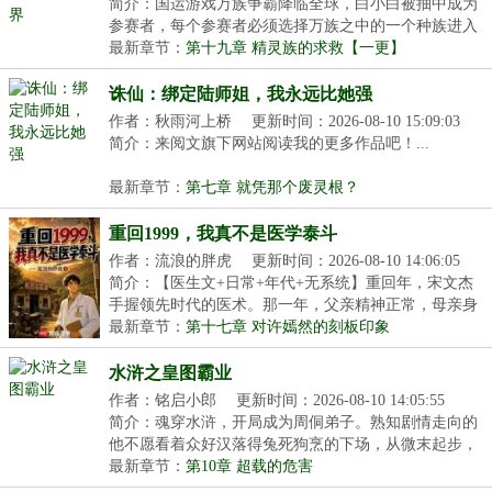
简介：国运游戏万族争霸降临全球，白小白被抽中成为
参赛者，每个参赛者必须选择万族之中的一个种族进入
诸...
最新章节：
第十九章 精灵族的求救【一更】
诛仙：绑定陆师姐，我永远比她强
作者：秋雨河上桥
更新时间：2026-08-10 15:09:03
简介：来阅文旗下网站阅读我的更多作品吧！...
最新章节：
第七章 就凭那个废灵根？
重回1999，我真不是医学泰斗
作者：流浪的胖虎
更新时间：2026-08-10 14:06:05
简介：【医生文+日常+年代+无系统】重回年，宋文杰
手握领先时代的医术。那一年，父亲精神正常，母亲身
体...
最新章节：
第十七章 对许嫣然的刻板印象
水浒之皇图霸业
作者：铭启小郎
更新时间：2026-08-10 14:05:55
简介：魂穿水浒，开局成为周侗弟子。熟知剧情走向的
他不愿看着众好汉落得兔死狗烹的下场，从微末起步，
逆...
最新章节：
第10章 超载的危害