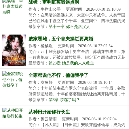
战锤：审判庭离我远点啊
作者：牛栏山公爵
更新时间：2026-08-10 19:10:09
简介：在黑暗的遥远未来，太空中只有战争。人类帝国
已经在风雨中矗立了个千年，亚空间中，四神贪婪的渴
望...
最新章节：
第十一章 你不是洛汉人
败家恶雌，五个兽夫摆烂要离婚
作者：橙橘煜
更新时间：2026-08-10 22:02:34
简介：vn丨雄竞修罗场丨男主全洁丨苏璃穿书成兽世第
一败家炮灰，还被流放垃圾星。绑定五个颜值战力天花
板...
最新章节：
第23章 她是我的未来雌主
全家都说他不行，偏偏我孕了
作者：友鱼虾
更新时间：2026-08-10 19:10:14
简介：十年前陆韦晟向罗永宁表白被拒，十年后，各取
所需领证结婚。十年前婆婆砸她钱让她离开陆韦晟，十
年...
最新章节：
第3章 亲嘴了吗？
从种田开始修行长生
作者：絮云清雨
更新时间：2026-08-10 19:07:04
简介：【凡人流】【种田流】安欣穿越修仙界，成为灼