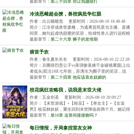
最卑...
最新章节：
第三十四章 你让我越级打
冷淡恶雌超会撩，兽校疯批争红眼
作者：出云睡睡觉
更新时间：2026-08-10 18:48:48
简介：江泠穿成兽世废雌，为逃离贫民星当主播。直播
间里，她勾起虚伪甜蜜的笑容，给雄性兽人进行远程精
神...
最新章节：
第二十六章 狮子的发情期
俯首予欢
作者：春生夏长长长
更新时间：2026-08-10 22:22:28
简介：京圈痞烈贵公子vs美强惨落难千金破镜重圆|上位
者低头|双洁}HE七年前，苏漓沦为圈子里的笑话，说
她...
最新章节：
第二十四章 他应该喜欢妩媚的
校花疯狂攻略我，说我是末世大佬
作者：五金剑圣
更新时间：2026-08-10 20:09:27
简介：【末世游戏】+【校花】+【单女主】+【女追
男】校花林妖妖，重生回到末世降临前两个月。她记得
很清...
最新章节：
第16章 这算间接接吻吗？
每日情报，开局拿捏室友女神