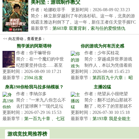
美利坚：游戏制作教父
作者：哈娜欧菲手
更新时间：2026-08-09 02:33:23
简介：林立新穿越到了年的洛杉矶。这一年，北美的游
戏霸主雅达利倒下了。这一年，新任王者任天堂手握FC
红...
最新章节：
第603章 双重背刺，索与任的爱恨情仇
<< 向左滑动，查看更多：
熊学派的阿斯塔特
你的游戏为何有历史感
作者：你干嘛呀你
作者：少年买桂花
简介：在一个魔幻的中世
简介：穿越成异世界游戏
纪想要坚持信念......甚至
制作人，本以为凭借着前
更新时间：2026-08-09 10:17:21
独善其身都是件难事。因
更新时间：2026-08-08 15:45:23
世游戏记忆能够风生水
最新章节：
为这里的平民并不淳朴，
2594.出发
最新章节：
起，但现实却是无情一
第四百九十六章： 昭
他们愚昧...
烈
击，这里游戏业...
身高198你给我马拉多纳模板？
主播凶猛
作者：李纳尔多
作者：绝望从小很绝望
简介：“一米九八你怎么不
简介：翻不过的山那就不
去打篮球啊？”“现代足坛
翻了，吃不了的苦那就不
更新时间：2026-07-29 16:15:53
还有传统高中锋的生存空
更新时间：2026-07-30 10:15:18
吃了，三亚王李凡重活一
最新章节：
间吗？”“你这样的性格是
第一百九十章 、七冠
最新章节：
世决定游戏可以打，职业
第193章 我是全能主
王【大结局】
不可...
播（大结局）
那是万万不...
游戏竞技周推荐榜