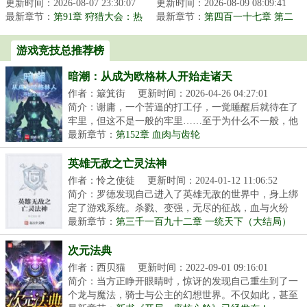
更新时间：2026-08-07 23:30:07
界，且是难度最高、生存
更新时间：2026-08-09 08:09:41
降临三界！唐僧还能取到
最新章节：
环境最恶劣的两极争霸版
第91章 狩猎大会：热
最新章节：
真经吗？本游戏核心玩法
第四百一十七章 第二
带风暴
本。这是最...
难——和尚不得入城？
闯过的劫难...
游戏竞技总推荐榜
暗潮：从成为欧格林人开始走诸天
作者：簸箕街
更新时间：2026-04-26 04:27:01
简介：谢庸，一个苦逼的打工仔，一觉睡醒后就待在了
牢里，但这不是一般的牢里……至于为什么不一般，他
也...
最新章节：
第152章 血肉与齿轮
英雄无敌之亡灵法神
作者：怜之使徒
更新时间：2024-01-12 11:06:52
简介：罗德发现自己进入了英雄无敌的世界中，身上绑
定了游戏系统。杀戮、变强，无尽的征战，血与火纷
飞…...
最新章节：
第三千一百九十二章 一统天下（大结局）
次元法典
作者：西贝猫
更新时间：2022-09-01 09:16:01
简介：当方正睁开眼睛时，惊讶的发现自己重生到了一
个龙与魔法，骑士与公主的幻想世界。不仅如此，甚至