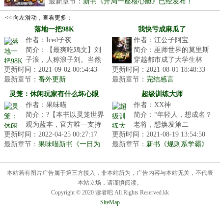
连...
最新章节：
新书《开局一座核心舱》已经发布！
<< 向左滑动，查看更多：
落地一把98K
我快亏成麻瓜了
作者：Iced子夜
作者：江公子阿宝
简介：【最爽吃鸡文】刘
简介：巫师世界的莫里斯
子浪，人称浪子刘。当然
穿越都市成了大学生林
更新时间：2021-09-02 00:54:43
你们也可以叫他钢琴手，
更新时间：2021-08-01 18:48:33
冬。为了回到自己熟悉的
最新章节：
帝国鹰眼，爆破鬼才，战
番外更新
最新章节：
世界，必须赚够足够的金
完结感言
神Vic，绝...
加隆购买系统...
灵笼：休闲玩家有什么坏心眼
超级训练大师
作者：果味喵
作者：XX神
简介：?【本书以灵笼世界
简介：“年轻人，想成名？
观为蓝本，官方唯一支持
老将，想焕发第二
更新时间：2022-04-25 00:27:17
小说】作为一个岁光荣退
更新时间：2021-08-19 13:54:50
春？”“速度不快？身体不
最新章节：
休的封神玩家，陈谦回到
果味喵新书《一日为
最新章节：
强壮？”“受伤了？医生还
新书《规则系学霸》
师》已上传
游戏，做...
说会影响职...
本站若有图片广告属于第三方接入，非本站所为，广告内容与本站无关，不代表
本站立场，请谨慎阅读。
Copyright © 2020 读者吧 All Rights Reserved.kk
SiteMap