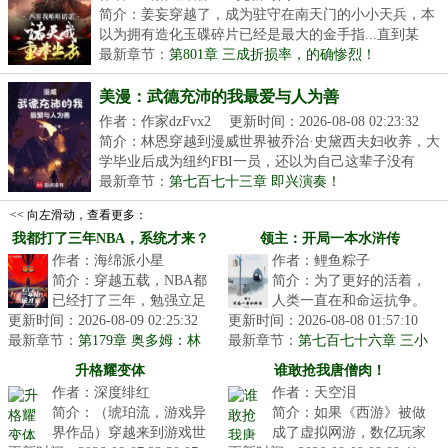
简介：姜妄穿越了，成为驻守在南天门的小小天兵，本
以为拥有造化玉碟碎片已经是最大的金手指...直到某
天...
最新章节：
第801章 三成折损率，的确惨烈！
美漫：武德充沛的我最爱与人为善
作者：作家dzFvx2
更新时间：2026-08-08 02:23:32
简介：林恩穿越到漫威世界被乔治·史黛西夫妇收养，大
学毕业后成为纽约FBI一员，还以为自己这辈子没有
金...
最新章节：
第七百七十三章 即兴演奏！
<< 向左滑动，查看更多：
我都打了三年NBA，系统才来？
领主：开局一本水浒传
作者：海绵派小星
作者：鲤鱼粽子
简介：穿越五载，NBA都
简介：为了更好的活着，
已经打了三年，勉强立足
人类一直在和命运抗争。
更新时间：2026-08-09 02:25:32
联盟的林泽，正计划着刷
更新时间：2026-08-08 01:57:10
幻世界和追随者的出现，
最新章节：
刷数据，再拿一份合同的
第179章 奥多姆：林
最新章节：
人类进入了领主时代。领
第七百七十六章 三小
泽，你就是个抱大腿的！林泽的
时候，系统...
将上阵赌斗
主也就是职...
升格耀变体
谁敢抢我唐僧肉！
下马威！【求订阅】
作者：深度绯红
作者：天空泪
简介：（琥珀流，游戏异
简介：如果《西游》被做
界作品）穿越来到游戏世
成了虚拟网游，数亿玩家