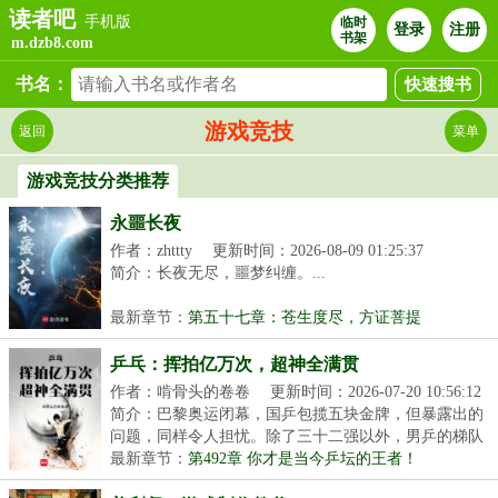
读者吧
手机版
临时
登录
注册
书架
m.dzb8.com
书名：
游戏竞技
返回
菜单
游戏竞技分类推荐
永噩长夜
作者：zhttty
更新时间：2026-08-09 01:25:37
简介：长夜无尽，噩梦纠缠。...
最新章节：
第五十七章：苍生度尽，方证菩提
乒乓：挥拍亿万次，超神全满贯
作者：啃骨头的卷卷
更新时间：2026-07-20 10:56:12
简介：巴黎奥运闭幕，国乒包揽五块金牌，但暴露出的
问题，同样令人担忧。除了三十二强以外，男乒的梯队
建...
最新章节：
第492章 你才是当今乒坛的王者！