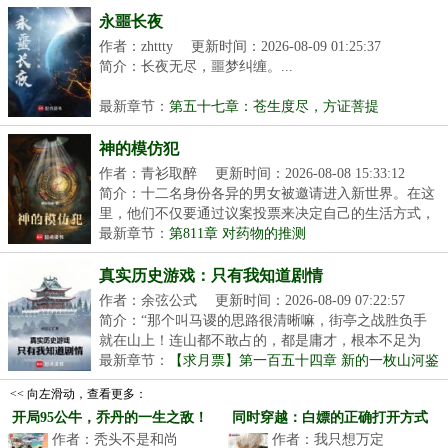
永噩长夜
作者：zhttty
更新时间：2026-08-09 01:25:37
简介：长夜无尽，噩梦纠缠。...
最新章节：
第五十七章：苍生度尽，方证菩提
神的模仿犯
作者：青衫取醉
更新时间：2026-08-08 15:33:12
简介：十二名身份各异的男女被邀请进入新世界。在这
里，他们不仅要通过议案投票来决定自己的生活方式，
还...
最新章节：
第811章 对药物的推测
真实历史游戏：只有我知道剧情
作者：余弦公式
更新时间：2026-08-09 07:22:57
简介：“那个叫马谡的思路很清晰嘛，街亭之战胜负手
就在山上！连山都不敢占的，都是庸才，根本不足为
虑！...
最新章节：
【求月票】第一百五十四章 新的一枚山河鉴
<< 向左滑动，查看更多：
开局95公牛，乔丹的一生之敌！
同时穿越：白嫖的正确打开方式
作者：秃头不是和尚
作者：我只想万定