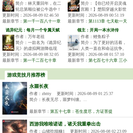
简介：林天重回年，在二
简介：【你已经开启灵魂
轮总第顺位被公牛选中！
宫殿！】楚阳穿越火影世
更新时间：2026-08-09 02:46:50
开局获得博尔特、汤姆·布
更新时间：2026-08-09 00:51:19
界，成为千手一族一员，
最新章节：
拉迪、梅威瑟三人天赋技
第一千一百八十一章
最新章节：
但似乎穿越的有点早，穿
第1113章 七天歇一天
你们不是要消耗我么？可我现在
术！于是...
越忍村都还...
诡异纪元：每月一个专属天赋
领主：开局一本水浒传
体能满了呀！
作者：万年老祖
作者：鲤鱼粽子
简介：一款名为《诡异纪
简介：为了更好的活着，
元》的虚拟网游降临现
人类一直在和命运抗争。
更新时间：2026-08-09 08:32:05
实，世界顿时大乱，各地
更新时间：2026-08-08 01:57:10
幻世界和追随者的出现，
最新章节：
沦陷为诡异地区。每个人
第一千二百七十章
最新章节：
人类进入了领主时代。领
第七百七十六章 三小
‘出生’时的记忆？
扮演不同的身...
将上阵赌斗
主也就是职...
游戏竞技月推荐榜
永噩长夜
作者：zhttty
更新时间：2026-08-09 01:25:37
简介：长夜无尽，噩梦纠缠。...
最新章节：
第五十七章：苍生度尽，方证菩提
西游我唯唯诺诺，诸天我重拳出击
作者：山猪吃细糠1
更新时间：2026-08-08 02:23:09