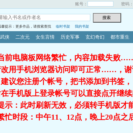
账号：
密码
温馨提示：更多作品，请搜索查找
临时书架
我的书架
武侠
二次元
女生言情
历史军事
玄幻奇幻
都市重生
当前电脑板网络繁忙，内容加载失败…
请改用手机浏览器访问即可正常……，谢
建议您注册个帐号，把书添加到书签，
后在手机版上登录帐号可以直接点开继续
提示：此时刷新无效，必须转手机版才
繁忙时段：中午11、12点，晚上20点之