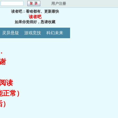
：
用户注册
读者吧：看啥都有、更新最快
读者吧
如果你觉得好，恳请收藏
灵异悬疑
游戏竞技
科幻未来
…
谢
阅读
能正常）
后）