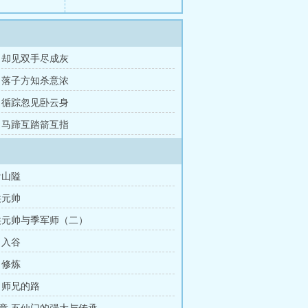
章 却见双手尽成灰
章 落子方知杀意浓
章 循踪忽见卧云身
章 马蹄互踏箭互指
青山隘
洪元帅
洪元帅与季军师（二）
 入谷
 修炼
 师兄的路