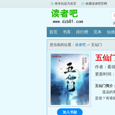
将本站设为首页
收藏读者吧官网
首页
书库
排行榜
完本
仙侠
您当前的位置：
读者吧
-> 五仙门
五仙
作者：看
更新时间：202
五仙门简介
遥远的
是假？有谁能
加入书架