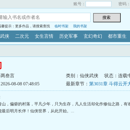
账号：
密码
温馨提示：更多作品，请搜索查找
临时书架
我的书架
武侠
二次元
女生言情
历史军事
玄幻奇幻
都市重生
门
得两叁言
类别：仙侠武侠
状态：连载
6-08-08 07:48:05
最新章节：
第3031章 斗得云
：
青山，偏僻的村落，平凡少年，只为生存，凡人生活却化作修仙之路，有
最后明月长伴！仙侠世界，从此开始。...