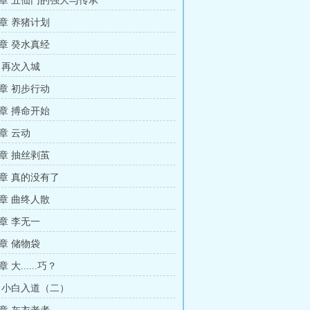
章 五仙门的强大与传承
章 养猪计划
章 癸水真经
 再次入城
章 初步行动
章 搏命开始
章 云动
章 抽丝剥茧
章 真的没有了
章 曲终人散
章 李无一
章 储物袋
大......巧？
 小白入道（二）