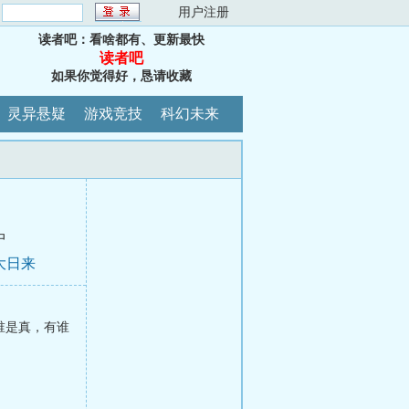
：
用户注册
读者吧：看啥都有、更新最快
读者吧
如果你觉得好，恳请收藏
灵异悬疑
游戏竞技
科幻未来
中
开大日来
谁是真，有谁