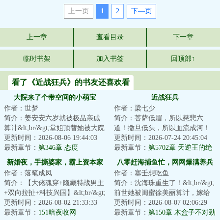
上一页
1
2
下—页
上一章
查看目录
下一章
临时书架
加入书签
回顶部↑
看了《近战狂兵》的书友还喜欢看
大院来了个带空间的小萌宝
近战狂兵
作者：世梦
作者：梁七少
简介：姜安安六岁就被极品亲戚
简介：菩萨低眉，所以慈悲六
算计&lt;br/&gt;堂姐顶替她被大院
道！撒旦低头，所以血流成河！
军官收养，三姑把她给痴傻继子
更新时间：2026-08-06 19:44:03
以撒旦之名，专职杀戮，他要当
更新时间：2026-07-24 20:45:04
当童养媳。&...
最新章节：
第346章 态度
最强的那个男人！...
最新章节：
第5702章 天逆王的绝
境！
新婚夜，手撕婆家，霸上资本家
八零赶海捕鱼忙，网网爆满养兵
作者：落笔成凤
作者：塞壬想吃鱼
大少
王
简介：【大佬魂穿+隐藏特战男主
简介：沈海珠重生了！&lt;br/&gt;
+双向拉扯+科技兴国】&lt;br/&gt;
前世她被闺蜜徐美丽算计，嫁给
末世大佬魂穿成六十年代的小可
更新时间：2026-08-02 21:33:33
了戴着老实人面具的徐俊生。
更新时间：2026-08-07 02:06:29
怜。&lt;br...
最新章节：
151暗夜收网
&lt;br/&gt;人...
最新章节：
第150章 木盒子不对劲