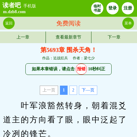
读者吧
手机版
临时
登录
注册
书架
m.dzb8.com
免费阅读
返回
菜单
上一章
查看最新章节
下一章
第5693章 围杀天角！
作品：近战狂兵
作者：梁七少
如果本章错误，请点击
报错
10秒纠正
上一页
1
2
下—页
　　叶军浪豁然转身，朝着混爻
道主的方向看了眼，眼中泛起了
冷冽的锋芒。