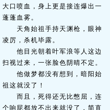
大口喷血，身上更是接连爆出一
蓬蓬血雾。
　　天角始祖手持天渊枪，眼神
凌厉，杀机毕露。
　　他目光朝着叶军浪等人这边
扫视过来，一张脸色阴晴不定。
　　他做梦都没有想到，暗阳始
祖这就没了！
　　而且，死得还无比憋屈，连
个响屁都放不出来就没了，简直