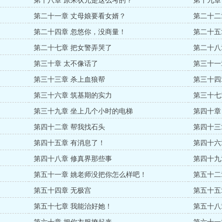
第十八章 原来状元是这么考的？
第十九章
第二十一章 丈母娘要看女婿？
第二十二
第二十四章 忽悠你，没商量！
第二十五
第二十七章 把女警弄哭了
第二十八
第三十章 太不像话了
第三十一
第三十三章 杀上血狼帮
第三十四
第三十六章 筑基期的实力
第三十七
第三十九章 坐上几个小时的电梯
第四十章
第四十二章 帮我找石头
第四十三
第四十五章 有消息了！
第四十六
第四十八章 修真界那些事
第四十九
第五十一章 姚老师没把你怎么样吧！
第五十二
第五十四章 无极宫
第五十五
第五十七章 我能治好她！
第五十八