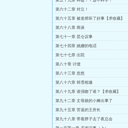
第五十九章 神迹！？这不科学！
第六十二章 对立！
第六十五章 被老师坏了好事【求收藏】
第六十八章 商谈
第七十一章 昆仑议事
第七十四章 姚娜的电话
第七十七章 出院
第八十章 讨债
第八十三章 忽悠
第八十六章 韩雪相邀
第八十九章 谁强吻了谁？【求收藏】
第九十二章 丈母娘的小摊出事了
第九十五章 苦逼的王所长
第九十八章 带着胖子去了夜总会