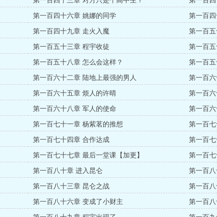
第一百四十三章 对方只是个高中生？
第一百四
第一百四十六章 姚娜的同学
第一百四
第一百四十九章 走火入魔
第一百五
第一百五十三章 程宇收徒
第一百五
第一百五十八章 怎么会这样？
第一百五
第一百六十二章 陆地上最强的男人
第一百六
第一百六十五章 烦人的许晴
第一百六
第一百六十八章 军人的使命
第一百六
第一百七十一章 杨紫茗的推想
第一百七
第一百七十四章 合作达成
第一百七
第一百七十七章 最后一堂课【加更】
第一百七
第一百八十章 进入昆仑
第一百八
第一百八十三章 昆仑之战
第一百八
第一百八十六章 变成了小财主
第一百八