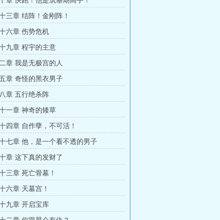
十章 快跑！他是筑基期高手！
十三章 结阵！金刚阵！
十六章 伤势危机
十九章 程宇的主意
二章 我是无极宫的人
五章 奇怪的黑衣男子
八章 五行绝杀阵
十一章 神奇的矮草
十四章 自作孽，不可活！
十七章 他，是一个看不透的男子
十章 这下真的发财了
十三章 死亡骨墓！
十六章 天墓宫！
十九章 开启宝库