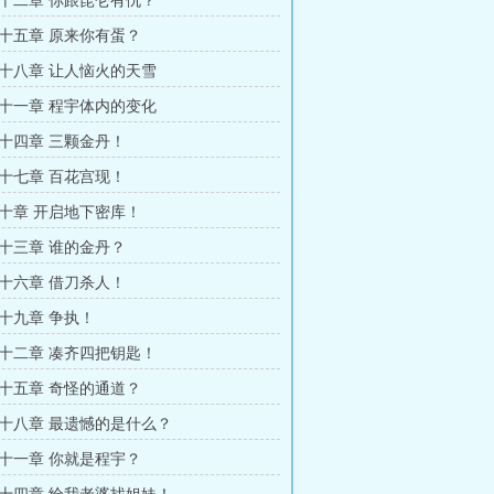
十二章 你跟昆仑有仇？
十五章 原来你有蛋？
十八章 让人恼火的天雪
十一章 程宇体内的变化
十四章 三颗金丹！
十七章 百花宫现！
十章 开启地下密库！
十三章 谁的金丹？
十六章 借刀杀人！
十九章 争执！
十二章 凑齐四把钥匙！
十五章 奇怪的通道？
十八章 最遗憾的是什么？
十一章 你就是程宇？