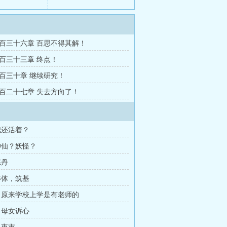
百三十六章 百思不得其解！
百三十三章 终点！
百三十章 继续研究！
百二十七章 失去方向了！
我还活着？
神仙？妖怪？
炼丹
淬体，筑基
 原来学校上学是有老师的
 母女诉心