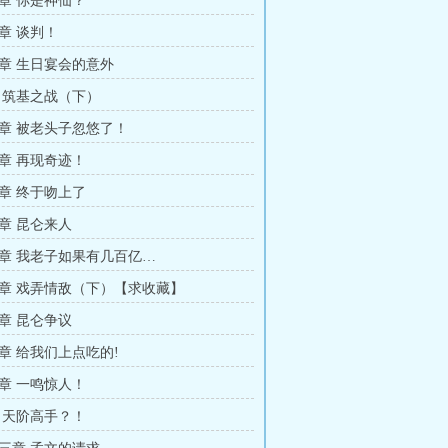
章 你是神仙？
章 谈判！
章 生日宴会的意外
 筑基之战（下）
章 被老头子忽悠了！
章 再现奇迹！
章 终于吻上了
章 昆仑来人
章 我老子如果有几百亿…
章 戏弄情敌（下）【求收藏】
章 昆仑争议
章 给我们上点吃的!
章 一鸣惊人！
 天阶高手？！