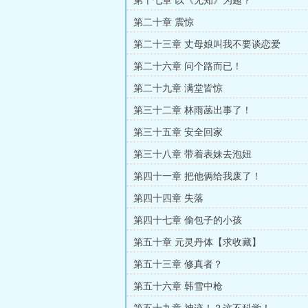
第十七章 以《无知》为题？
第二十章 震惊
第二十三章 丈母娘叫我不要谈恋爱
第二十六章 问个路而已！
第二十九章 满堂皆惊
第三十二章 林雨菡出事了！
第三十五章 安全回家
第三十八章 带着表妹去泡妞
第四十一章 把他俩给我废了！
第四十四章 失落
第四十七章 偷包子的小孩
第五十章 元灵丹体【求收藏】
第五十三章 修真者？
第五十六章 韩雪中枪