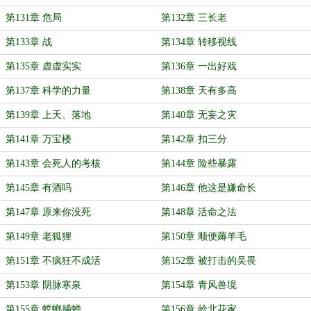
第131章 危局
第132章 三长老
第133章 战
第134章 转移视线
第135章 虚虚实实
第136章 一出好戏
第137章 科学的力量
第138章 天有多高
第139章 上天、落地
第140章 无妄之灾
第141章 万宝楼
第142章 扣三分
第143章 会死人的考核
第144章 险些暴露
第145章 有酒吗
第146章 他这是嫌命长
第147章 原来你没死
第148章 活命之法
第149章 老狐狸
第150章 顺便薅羊毛
第151章 不疯狂不成活
第152章 被打击的吴畏
第153章 阴脉寒泉
第154章 青风兽境
第155章 螳螂捕蝉
第156章 岭北花家