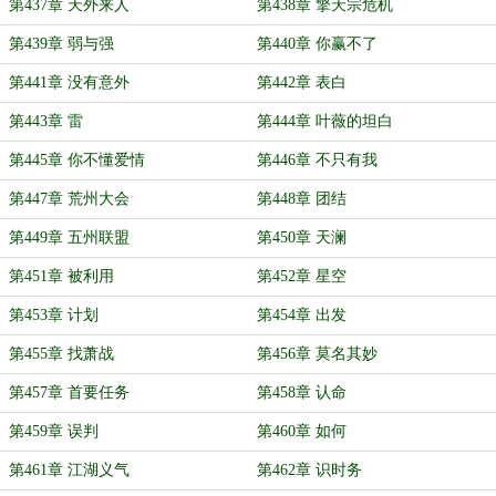
第437章 天外来人
第438章 擎天宗危机
第439章 弱与强
第440章 你赢不了
第441章 没有意外
第442章 表白
第443章 雷
第444章 叶薇的坦白
第445章 你不懂爱情
第446章 不只有我
第447章 荒州大会
第448章 团结
第449章 五州联盟
第450章 天澜
第451章 被利用
第452章 星空
第453章 计划
第454章 出发
第455章 找萧战
第456章 莫名其妙
第457章 首要任务
第458章 认命
第459章 误判
第460章 如何
第461章 江湖义气
第462章 识时务