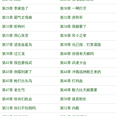
第29章 李家急了
第30章 一网打尽
第31章 霸气丈母娘
第32章 房和车
第33章 听狗叫
第34章 我都要了
第35章 用心良苦
第36章 宵小之辈
第37章 进攻血鲨岛
第38章 仇已报，打算退隐
第39章 过江龙
第40章 你很有天赋吗
第41章 我也要练武
第42章 武者大会
第43章 倒霉到家了
第44章 冲着战神殿主来的
第45章 枪打出头鸟
第46章 打鸡血
第47章 老乞丐
第48章 毅力比天赋重要
第49章 给你们机会
第50章 拔苗助长
第51章 你们不怕我吗
第52章 内殿