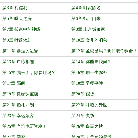
第3章 相信我
第4章 叶家除名
第5章 瞒天过海
第6章 找上门来
第7章 传说中的神级
第8章 上京城萧家
第9章 叶薇求助
第10章 女儿的消息
第11章 暴走的边缘
第12章 圣级是吗？明日取你狗命！
第13章 血脉相连
第14章 你能奈我何？
第15章 我来了，你欢迎吗？
第16章 用一生弥补
第17章 隔阂
第18章 早餐事件
第19章 良缘珠宝店
第20章 假货
第21章 婚礼计划
第22章 叶薇的身世
第23章 幸运顾客
第24章 失窃
第25章 当狗也要资格！
第26章 多事之秋
第27章 回家
第28章 丈母娘的背景