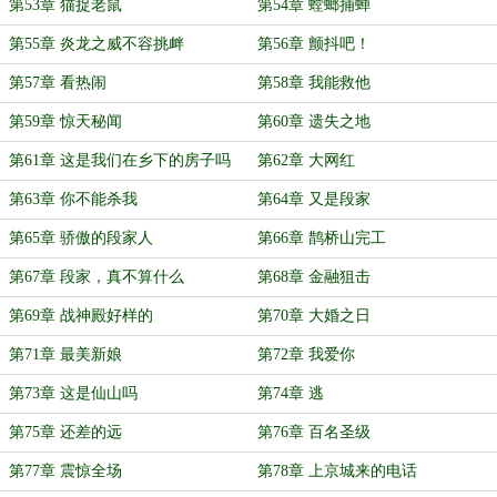
第53章 猫捉老鼠
第54章 螳螂捕蝉
第55章 炎龙之威不容挑衅
第56章 颤抖吧！
第57章 看热闹
第58章 我能救他
第59章 惊天秘闻
第60章 遗失之地
第61章 这是我们在乡下的房子吗
第62章 大网红
第63章 你不能杀我
第64章 又是段家
第65章 骄傲的段家人
第66章 鹊桥山完工
第67章 段家，真不算什么
第68章 金融狙击
第69章 战神殿好样的
第70章 大婚之日
第71章 最美新娘
第72章 我爱你
第73章 这是仙山吗
第74章 逃
第75章 还差的远
第76章 百名圣级
第77章 震惊全场
第78章 上京城来的电话