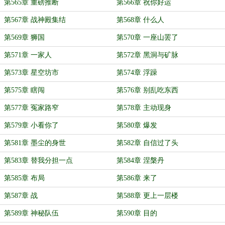
第565章 重磅推断
第566章 祝你好运
第567章 战神殿集结
第568章 什么人
第569章 狮国
第570章 一座山罢了
第571章 一家人
第572章 黑洞与矿脉
第573章 星空坊市
第574章 浮躁
第575章 瞎闯
第576章 别乱吃东西
第577章 冤家路窄
第578章 主动现身
第579章 小看你了
第580章 爆发
第581章 墨尘的身世
第582章 自信过了头
第583章 替我分担一点
第584章 涅槃丹
第585章 布局
第586章 来了
第587章 战
第588章 更上一层楼
第589章 神秘队伍
第590章 目的