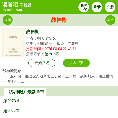
读者吧
手机版
临时
登录
注册
书架
m.dzb8.com
战神殿
返回
菜单
战神殿
作者：明天没饭吃
类别：都市娱乐
状态：连载中
更新时间：2026-08-04 22:49:21
最新章节：
第2978章
开始阅读
加入书架
战神殿简介：
五年前，萧战被人追杀险些丧命：五年后，战神归来，镇压世间
一切宵小。...
《战神殿》最新章节
第2978章
第2977章