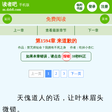
读者吧
手机版
临时
登录
注册
书架
m.dzb8.com
免费阅读
返回
菜单
上一章
查看最新章节
下一章
第1594章 来道歉的
作品：禁咒师短命？我拥有不死之身
作者：吃掉小杏仁
如果本章错误，请点击
报错
10秒纠正
上一页
1
2
3
下—页
　　天傀道人的话，让叶林眉头
微锁。