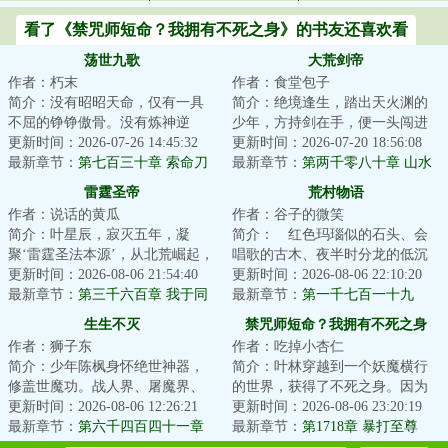
看了《禁咒师短命？我拥有不死之身》的书友还喜欢看
荡世九歌
大荒剑帝
作者：朽末
作者：食堂包子
简介：没有昭昭天命，仅有一具
简介：绝境逢生，踏出天火渊的
不屈的铮铮傲骨。没有炼神逆
少年，方持剑在手，便一头闯进
天，仅有一曲无悔的荡世壮歌。
更新时间：2026-07-26 14:45:32
这场天地大劫！纵剑斩荆棘，苍
更新时间：2026-07-20 18:56:08
沧海横流，生灵涂...
最新章节：
第七百三十章 索命刀
穹染血时，且斗...
最新章节：
第两千零八十章 山水
印
元精
雷霆圣帝
荒村物语
作者：说话的黄瓜
作者：谷子的微笑
简介：叶星辰，寂灭五年，凝
简介： 红色玛瑙似的石头、会
聚‘雷霆圣法本源’，从北荒崛起，
唱歌的古木、夜半时分龙的低沉
探寻身世谜，沐浴天骄血，夺诸
更新时间：2026-08-06 21:54:40
的吼叫、以及阴森的密林中的鬼
更新时间：2026-08-06 22:10:20
天造化，斩因...
最新章节：
第三千六百章 我于同
怪……以及他，...
最新章节：
第一千七百一十九
代全无敌！
章 如此兜售
生生不灭
禁咒师短命？我拥有不死之身
作者：狮子东
作者：吃掉小杏仁
简介：少年陈枫身怀绝世神器，
简介：叶林穿越到一个妖魔横行
修盖世魔功。战人界、屠魔界、
的世界，获得了不死之身。因为
挑仙界、冲神界。打遍诸世界，
更新时间：2026-08-06 12:26:21
这个世界的转职仪式很费钱，他
更新时间：2026-08-06 23:20:19
杀出冲天血路，...
最新章节：
第六千四百四十一章
直接卡BUG靠着...
最新章节：
第1718章 暴打至尊
超级风暴