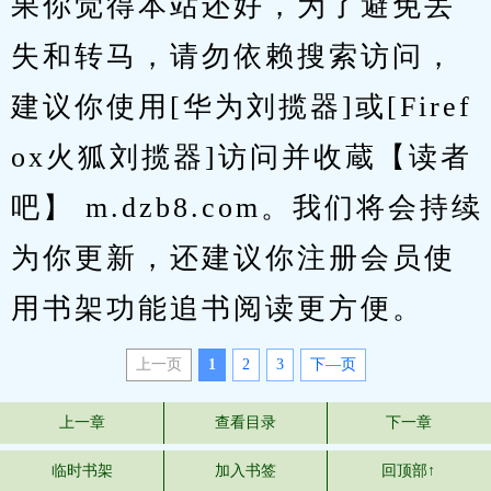
果你觉得本站还好，为了避免丢
失和转马，请勿依赖搜索访问，
建议你使用[华为刘揽器]或[Firef
ox火狐刘揽器]访问并收蔵【读者
吧】 m.dzb8.com。我们将会持续
为你更新，还建议你注册会员使
用书架功能追书阅读更方便。
上一页
1
2
3
下—页
上一章
查看目录
下一章
临时书架
加入书签
回顶部↑