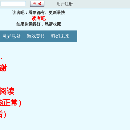
：
用户注册
读者吧：看啥都有、更新最快
读者吧
如果你觉得好，恳请收藏
灵异悬疑
游戏竞技
科幻未来
…
谢
阅读
能正常）
后）