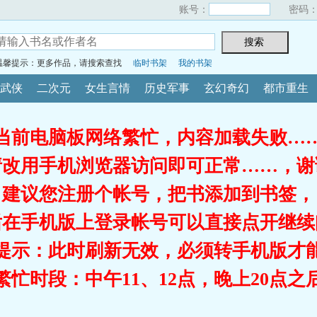
账号：
密码
温馨提示：更多作品，请搜索查找
临时书架
我的书架
武侠
二次元
女生言情
历史军事
玄幻奇幻
都市重生
当前电脑板网络繁忙，内容加载失败…
请改用手机浏览器访问即可正常……，谢
建议您注册个帐号，把书添加到书签，
后在手机版上登录帐号可以直接点开继续
提示：此时刷新无效，必须转手机版才
繁忙时段：中午11、12点，晚上20点之