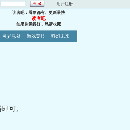
：
用户注册
读者吧：看啥都有、更新最快
读者吧
如果你觉得好，恳请收藏
灵异悬疑
游戏竞技
科幻未来
器即可。