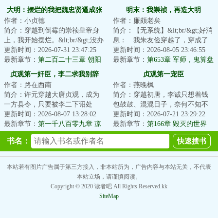
大明：摆烂的我把魏忠贤逼成张
明末：我崇祯，再造大明
作者：小贞德
作者：廉颇老矣
居正了
简介：穿越到倒霉的崇祯皇帝身
简介：【无系统】&lt;br/&gt;好消
上，我开始摆烂。&lt;br/&gt;没办
息： 我朱友俭穿越了，穿成了
法，在大明越是想干事业，死的
更新时间：2026-07-31 23:47:25
大明崇祯帝朱由检。&lt;br/&gt;坏
更新时间：2026-08-05 23:46:55
就越快，屎...
最新章节：
第二百二十三章 朝阳
消息：今...
最新章节：
第653章 军师，鬼算盘
贞观第一奸臣，李二求我别辞
贞观第一宠臣
作者：路在西南
作者：燕晚枫
职！
简介：许元穿越大唐贞观，成为
简介：穿越初唐，李诚只想着钱
一方县令，只要被李二下诏处
包鼓鼓、混混日子，奈何不知不
死，就能回到现代，走上人生巅
更新时间：2026-08-07 13:28:02
觉间竟然取代了长孙无忌，成了
更新时间：2026-07-21 23:29:22
峰。于是他上书李...
最新章节：
第一千八百零九章 凉
贞观第一宠臣。...
最新章节：
第166章 毁灭的世界
州风云起
书名：
本站若有图片广告属于第三方接入，非本站所为，广告内容与本站无关，不代表
本站立场，请谨慎阅读。
Copyright © 2020 读者吧 All Rights Reserved.kk
SiteMap