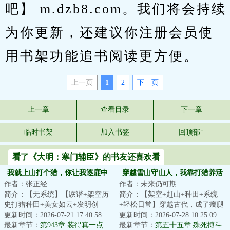
吧】 m.dzb8.com。我们将会持续
为你更新，还建议你注册会员使
用书架功能追书阅读更方便。
上一页
1
2
下—页
上一章
查看目录
下一章
临时书架
加入书签
回顶部↑
看了《大明：寒门辅臣》的书友还喜欢看
我就上山打个猎，你让我逐鹿中
穿越雪山守山人，我靠打猎养活
作者：张正经
作者：未来仍可期
原？
傻媳妇
简介：【无系统】【诙谐+架空历
简介：【架空+赶山+种田+系统
史打猎种田+美女如云+发明创
+轻松日常】穿越古代，成了瘸腿
造】陈息开局穿越到一个傻子身
更新时间：2026-07-21 17:40:58
守村人。吃百家饭长大的刘炎，
更新时间：2026-07-28 10:25:09
上，全家不光没...
最新章节：
第943章 装得真一点
至今家里一穷二...
最新章节：
第五十五章 殊死搏斗