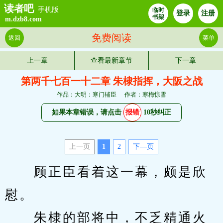
读者吧
手机版
临时
登录
注册
书架
m.dzb8.com
免费阅读
返回
菜单
上一章
查看最新章节
下一章
第两千七百一十二章 朱棣指挥，大阪之战
作品：大明：寒门辅臣
作者：寒梅惊雪
如果本章错误，请点击
报错
10秒纠正
上一页
1
2
下—页
　　顾正臣看着这一幕，颇是欣
慰。
　　朱棣的部将中，不乏精通火