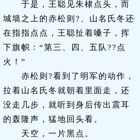
　　于是，王聪见朱棣点头，而
城墙之上的赤松则?、山名氏冬还
在指指点点，王聪扯着嗓子，挥
下旗帜：“第三、四、五队??点
火！”
　　赤松则?看到了明军的动作，
拉着山名氏冬就朝着里面走，还
没走几步，就听到身后传出震耳
的轰隆声，猛地回头看。
　　天空，一片黑点。