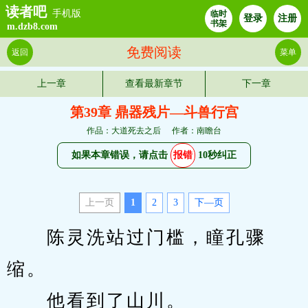
读者吧
手机版
临时
登录
注册
书架
m.dzb8.com
免费阅读
返回
菜单
上一章
查看最新章节
下一章
第39章 鼎器残片—斗兽行宫
作品：大道死去之后
作者：南瞻台
如果本章错误，请点击
报错
10秒纠正
上一页
1
2
3
下—页
　　陈灵洗站过门槛，瞳孔骤
缩。
　　他看到了山川。