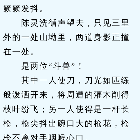
簌簌发抖。
　　陈灵洗循声望去，只见三里
外的一处山坳里，两道身影正撞
在一处。
　　是两位“斗兽”！
　　其中一人使刀，刀光如匹练
般泼洒开来，将周遭的灌木削得
枝叶纷飞；另一人使得是一杆长
枪，枪尖抖出碗口大的枪花，枪
枪不离对手咽喉心口。