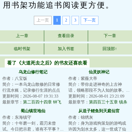
用书架功能追书阅读更方便。
上一页
1
2
3
下—页
上一章
查看目录
下一章
临时书架
加入书签
回顶部↑
看了《大道死去之后》的书友还喜欢看
乌龙山修行笔记
仙灵妖神记
作者：八宝饭
作者：紫薇大帝
简介：一本乌龙山散修的日常修
简介：带你走进神奇的上古神
行流水账，记录修行生涯的点点
话，领略那段不为人知的故事。...
滴滴......女怕嫁错郎，男怕入错
更新时间：2026-08-07 19:31:33
更新时间：2026-08-01 23:21:09
行，既然一开...
最新章节：
第二百四十四章 钟飞
最新章节：
第四百三十五章 镇杀
虎
尘世巨蟒，四灵宝镇四巫！
蜀山镇世地仙
从送子鲤鱼到天庭仙官
作者：东海镇守
作者：锦绣灰
简介：十年磨一剑，霜刃未曾
简介：身为游戏狗策划的游鸣或
试。今日把示君，谁有不平事？...
许因为划水太多，这一世成了仙