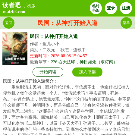
读者吧
手机版
临时
登录
注册
书架
m.dzb8.com
民国：从神打开始入道
返回
菜单
民国：从神打开始入道
作者：鱼儿小小
类别：二次元
状态：连载中
更新时间：2026-08-08 15:04:57
最新章节：
226 吞天法印，神目如炬（求订阅）
开始阅读
加入书架
民国：从神打开始入道简介：
重生到清末民初，面对洋枪洋炮，李信想不出，他拿什么抵挡入
侵危机？凭什么活得像一个人。“凭借武术吗？事实证明，死路一
条。”在逃亡路上，他竟然发现，“神打”这门技能的真正隐秘。并不是
什么祖师下凡、神明附体，而是催眠自己，让身体分泌各种激素，激
发细胞无上潜能。“这哪是什么迷信？这是科学啊。”李信惊讶的发
现，面对各方豪强、四海精英，自己可以化身为【哪吒三太子】，还
可以化身为【二郎神】，以及【齐天大圣】孙猴子……甚至，能够获
得传说中的他们的一些奇特能力。到底怎么才做到这一点？李信只能