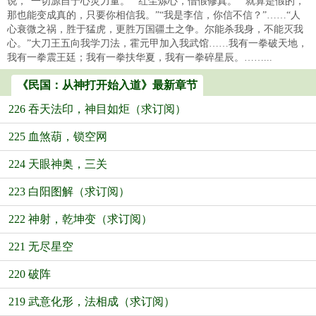
说，“一切源自于心灵力量。”“红尘炼心，借假修真。”“就算是假的，
那也能变成真的，只要你相信我。”“我是李信，你信不信？”……“人
心衰微之祸，胜于猛虎，更胜万国疆土之争。尔能杀我身，不能灭我
心。”大刀王五向我学刀法，霍元甲加入我武馆……我有一拳破天地，
我有一拳震王廷；我有一拳扶华夏，我有一拳碎星辰。……...
《民国：从神打开始入道》最新章节
226 吞天法印，神目如炬（求订阅）
225 血煞葫，锁空网
224 天眼神奥，三关
223 白阳图解（求订阅）
222 神射，乾坤变（求订阅）
221 无尽星空
220 破阵
219 武意化形，法相成（求订阅）