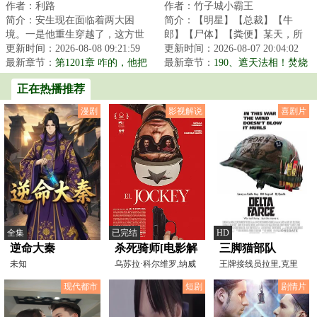
作者：利路
作者：竹子城小霸王
物？
简介：安生现在面临着两大困
简介：【明星】【总裁】【牛
境。一是他重生穿越了，这方世
郎】【尸体】【粪便】某天，所
界与前世蓝星大差不差。二是他
更新时间：2026-08-08 09:21:59
有人头上都出现一个标签。顾青
更新时间：2026-08-07 20:04:02
成了只公狐狸，获...
最新章节：
第1201章 咋的，他把
发现，只要他靠近...
最新章节：
190、遮天法相！焚烧
威震天逮捕了
大地！
正在热播推荐
漫剧
影视解说
喜剧片
全集
已完结
HD
逆命大秦
杀死骑师[电影解
三脚猫部队
未知
说]
乌苏拉·科尔维罗,纳威
王牌接线员拉里,克里
尔·佩雷兹·毕斯卡
斯蒂娜·摩尔,比尔·恩
现代都市
短剧
剧情片