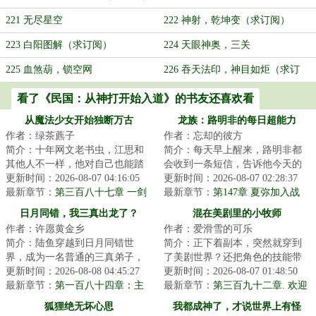
221 无尽星空
222 神射，乾坤变（求订阅）
223 白阳图解（求订阅）
224 天眼神奥，三关
225 血煞葫，锁空网
226 吞天法印，神目如炬（求订
阅）
看了《民国：从神打开始入道》的书友还喜欢看
从魔法少女开始独断万古
龙族：路明非的每日超能力
作者：绿茶藨子
作者：忘却的彼方
简介：十年网文老书虫，江思和
简介：每天早上醒来，路明非都
其他人不一样，他对自己也能踏
会收到一条短信，告诉他今天的
出一条修真大道始终深信不疑。
更新时间：2026-08-07 04:16:05
超能力是什么。昨天是召唤Fate里
更新时间：2026-08-07 02:28:37
以各路网文前辈...
最新章节：
第三百八十七章 一剑
的角色，今天...
最新章节：
第147章 夏弥加入战
(七千六 求月票)
场！
日月同错，我三真出龙了？
混在美剧里的小牧师
作者：许愿黄金乡
作者：爱滑雪的可乐
简介：陆鱼穿越到日月同错世
简介：正下着副本，突然就穿到
界，成为一名普通的三真弟子，
了美剧世界？还把角色的技能带
本想着得过且过，奈何金手指觉
更新时间：2026-08-08 04:45:27
来了？这下可好，攻击没几招，
更新时间：2026-08-07 01:48:50
醒，只要消灭涅槃...
最新章节：
第一百八十四章：主
治疗一大堆……...
最新章节：
第三百九十二章. 欢迎
人也真是的，给师兄整成啥样
来到拉斯维加斯
狐狸绝无坏心思
我都成神了，才说世界上有怪
了！胜利依旧属于九界门！