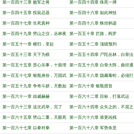
计
第一百四十三章 败军之将
第一百四十四章 殊死一搏
第一百四十五章 投鼠忌器
第一百四十六章 如此神技
第一百四十七章 生死真种
第一百四十八章 蛛丝蚂迹
第一百四十九章 劈山之仪，丛林夜
第一百五十章 拦路，阎罗
袭
第一百五十一章 横扫，变起
第一百五十二章 顶级预判
第一百五十三章 天下为棋
第一百五十四章 尸陀丛林，白骨法
相
第一百五十五章 赏心乐事，十面埋
第一百五十六章 白骨大阵，曲径通
伏
幽
第一百五十七章 银瓶身份，万国武
第一百五十八章 隐藏毒蛇，必须打
争
死
第一百五十九章 争奇斗妍，天数如
第一百六十章 银瓶授首
此
第一百六十一章 凶威赫赫
第一百六十二章 目标，打落武运
第一百六十三章 这次武举，完了
第一百六十四章 众矢之的，不屈之
魂
第一百六十五章 劈山二重，天眼死
第一百六十六章 谁更凶残
点
第一百六十七章 以拳对拳
第一百六十八章 军势杀意