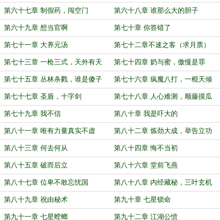
第六十七章 制假药，闯空门
第六十八章 谁那么大的胆子
第六十九章 想当官啊
第七十章 你答错了
第七十一章 大养元汤
第七十二章不速之客（求月票）
第七十三章 一枪三式，天外有天
第七十四章 奶与蜜，傲慢是罪
第七十五章 丛林杀戮，谁是傻子
第七十六章 疯魔八打，一棍天倾
（求月票）
第七十七章 圣盾，十字剑
第七十八章 人心难测，顺藤摸瓜
第七十九章 我不信
第八十章 我是吓大的
第八十一章 唯有力量真实不虚
第八十二章 炼劲大成，举告立功
第八十三章 何去何从
第八十四章 悔不当初
第八十五章 破而后立
第八十六章 堂前飞燕
第八十七章 位卑不敢忘忧国
第八十八章 内经藏秘，三叶玄机
第八十九章 祝由秘术
第九十章 七星锁命
第九十一章 七星螳螂
第九十二章 江湖公愤