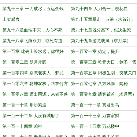
第九十三章 一刀破尽，五运金钱
第九十四章 人刀合一，樱花血
上架感言
第九十五章暴击，点杀（求首订）
第九十六章血性不灭，人心不死
第九十七章既分高下，也决生死
第九十八章飞燕双刀，取死有道
第九十九章游龙戏凤（求月票）
第一百章 此去山长水远，你很好
第一百零一章 稳定，提升
第一百零二章 阴月常圆
第一百零三章 乾元大日，剑圣，雪
隐
第一百零四章 别惹老实人，梦兆
第一百零五章 阳极生阴，突破关口
（求月票）
第一百零六章 乾坤双极，路在何方
第一百零七章 八方风雨，闻秘
第一百零八章 师出同源，来者不善
第一百零九章 请客斩首（求月票）
第一百一十章 步步紧逼
第一百一十一章 真君出马
第一百一十二章 太没有城府了
第一百一十三章 万贯家财
第一百一十四章 凶神
第一百一十五章 万花楼中