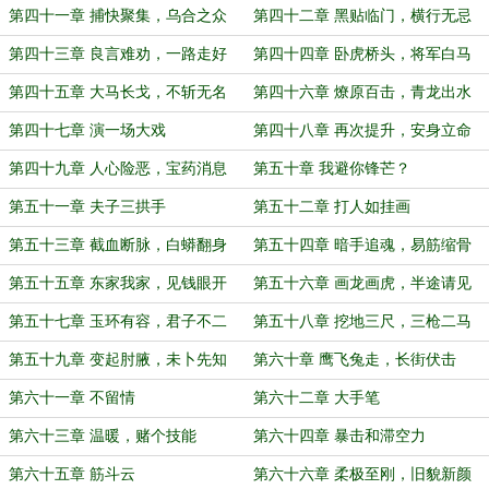
何？
第四十一章 捕快聚集，乌合之众
第四十二章 黑贴临门，横行无忌
第四十三章 良言难劝，一路走好
第四十四章 卧虎桥头，将军白马
第四十五章 大马长戈，不斩无名
第四十六章 燎原百击，青龙出水
第四十七章 演一场大戏
第四十八章 再次提升，安身立命
第四十九章 人心险恶，宝药消息
第五十章 我避你锋芒？
第五十一章 夫子三拱手
第五十二章 打人如挂画
第五十三章 截血断脉，白蟒翻身
第五十四章 暗手追魂，易筋缩骨
第五十五章 东家我家，见钱眼开
第五十六章 画龙画虎，半途请见
第五十七章 玉环有容，君子不二
第五十八章 挖地三尺，三枪二马
第五十九章 变起肘腋，未卜先知
第六十章 鹰飞兔走，长街伏击
第六十一章 不留情
第六十二章 大手笔
第六十三章 温暖，赌个技能
第六十四章 暴击和滞空力
第六十五章 筋斗云
第六十六章 柔极至刚，旧貌新颜