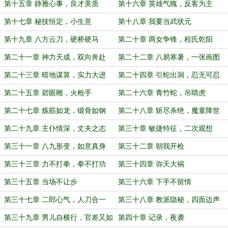
第十五章 静雅心事，良才美质
第十六章 英雄气魄，反客为主
第十七章 秘技恒定，小生意
第十八章 我要当武状元
第十九章 八方云刀，硬桥硬马
第二十章 两女争锋，程氏乾阳
第二十一章 神力天成，双向奔赴
第二十二章 八易寒暑，一张画图
第二十三章 暗地谋算，实力大进
第二十四章 引蛇出洞，忍无可忍
第二十五章 碧眼雕，火枪手
第二十六章 青竹蛇，吊睛虎
第二十七章 炼筋如龙，锻骨如钢
第二十八章 斩尽杀绝，魔童降世
第二十九章 主仆情深，丈夫之志
第三十章 敏捷特征，二次观想
第三十一章 八九形变，如意真身
第三十二章 朝我开枪
第三十三章 力不打拳，拳不打功
第三十四章 弥天大祸
第三十五章 当场不让步
第三十六章 下手不留情
第三十七章 二郎心气，人刀合一
第三十八章 教派隐秘，四面边声
第三十九章 男儿自横行，官差又如
第四十章 记录，夜袭