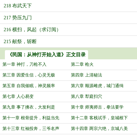
218 布武天下
217 势压九门
216 横扫，风起（求订阅）
215 献祭，斩断
《民国：从神打开始入道》正文目录
第一章 神打，刀枪不入
第二章 枪火
第三章 因爱生信，心灵无极
第四章 上清秘法
第五章 自我催眠，神灵频率
第六章 顺源雌虎，城门通缉
第七章 人心易变
第八章 犁庭扫穴
第九章 事了拂衣，大发利是
第十章 师夷师古，拳法要学
第十一章 根骨提升，利益当先
第十二章 客栈试手，皇城根下
第十三章 红袖投奔，三爷名声
第十四章 两宗六绝，京城八美