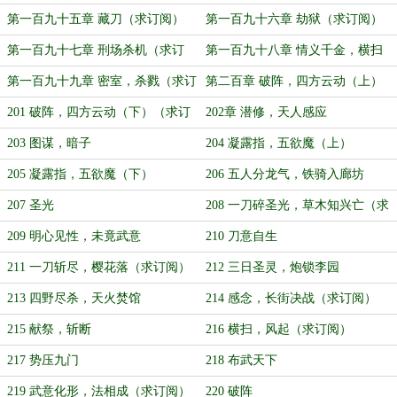
阅）
第一百九十五章 藏刀（求订阅）
第一百九十六章 劫狱（求订阅）
第一百九十七章 刑场杀机（求订
第一百九十八章 情义千金，横扫
阅）
（求订阅）
第一百九十九章 密室，杀戮（求订
第二百章 破阵，四方云动（上）
阅）
201 破阵，四方云动（下）（求订
202章 潜修，天人感应
阅）
203 图谋，暗子
204 凝露指，五欲魔（上）
205 凝露指，五欲魔（下）
206 五人分龙气，铁骑入廊坊
207 圣光
208 一刀碎圣光，草木知兴亡（求
订阅）
209 明心见性，未竟武意
210 刀意自生
211 一刀斩尽，樱花落（求订阅）
212 三日圣灵，炮锁李园
213 四野尽杀，天火焚馆
214 感念，长街决战（求订阅）
215 献祭，斩断
216 横扫，风起（求订阅）
217 势压九门
218 布武天下
219 武意化形，法相成（求订阅）
220 破阵