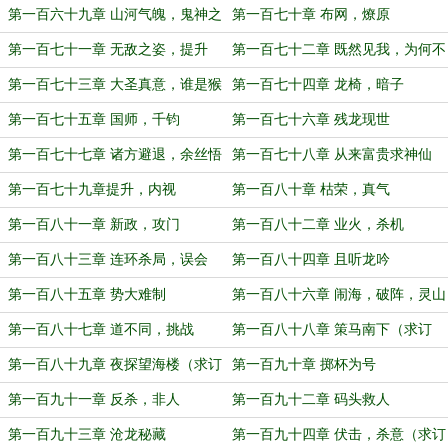
第一百六十九章 山河气魄，鬼神之
第一百七十章 布网，燎原
躯
第一百七十一章 无敌之姿，提升
第一百七十二章 既然见我，为何不
跪？
第一百七十三章 大圣真意，谁是猴
第一百七十四章 龙椅，暗子
子
第一百七十五章 国师，千钧
第一百七十六章 残龙现世
第一百七十七章 诸方避退，余丝悟
第一百七十八章 从来富贵求神仙
法
第一百七十九章提升，内视
第一百八十章 枯荣，真气
第一百八十一章 新政，攻门
第一百八十二章 业火，杀机
第一百八十三章 连环杀局，误会
第一百八十四章 且听龙吟
第一百八十五章 势大难制
第一百八十六章 闹海，破阵，灵山
第一百八十七章 道不同，挑战
第一百八十八章 策马南下（求订
阅）
第一百八十九章 夜探望海楼（求订
第一百九十章 掷杯为号
阅）
第一百九十一章 反杀，非人
第一百九十二章 码头救人
第一百九十三章 沧龙秘藏
第一百九十四章 伏击，杀意（求订