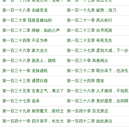
第一百一十六章 青龙出水，龙呢？
第一百一十七章 鹰击长空
第一百一十八章 击破苍龙
第一百一十九章 破势，借刀
第一百二十章 我真是修仙的
第一百二十一章 风火疾行
第一百二十二章 闻秘，如此心声
第一百二十三章 自寻死路
第一百二十四章 不足为奇
第一百二十五章 有死无生
第一百二十六章 家大业大
第一百二十七章 柔劲大成，下一步
计划
第一百二十八章 面具人，踢馆
第一百三十章 风卷残云
第一百三十一章 龙脉虚耗
第一百三十二章 既分高下，也决生
死
第一百三十三章 通臂白猿
第一百三十四章 围攻
第一百三十五章 玄黄之气，离尘了
第一百三十六章 人才难得，不知死
愿
活
第一百三十七章 追杀
第一百三十八章 美好愿景，合则两
利
第一百三十九章 南营覆灭，医经之
第一百四十章 百无禁忌
谜
第一百四十一章 四方束手，长生大
第一百四十二章 如此身法