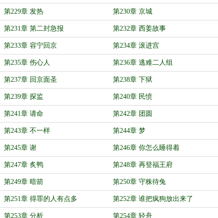
第229章 发热
第230章 京城
第231章 第二封急报
第232章 西姜故事
第233章 容宁回京
第234章 滚进宫
第235章 伤心人
第236章 逃难二人组
第237章 回京面圣
第238章 下狱
第239章 探监
第240章 民愤
第241章 请命
第242章 团圆
第243章 不一样
第244章 梦
第245章 谢
第246章 你怎么睡得着
第247章 炙鸭
第248章 再登福王府
第249章 暗箭
第250章 守株待兔
第251章 得罪的人有点多
第252章 谁把疯狗放出来了
第253章 分析
第254章 轻舟