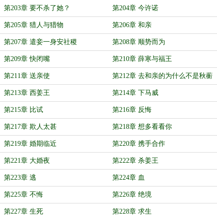
第203章 要不杀了她？
第204章 今许诺
第205章 猎人与猎物
第206章 和亲
第207章 遣妾一身安社稷
第208章 顺势而为
第209章 快闭嘴
第210章 薛寒与福王
第211章 送亲使
第212章 去和亲的为什么不是秋蘅
第213章 西姜王
第214章 下马威
第215章 比试
第216章 反悔
第217章 欺人太甚
第218章 想多看看你
第219章 婚期临近
第220章 携手合作
第221章 大婚夜
第222章 杀姜王
第223章 逃
第224章 血
第225章 不悔
第226章 绝境
第227章 生死
第228章 求生