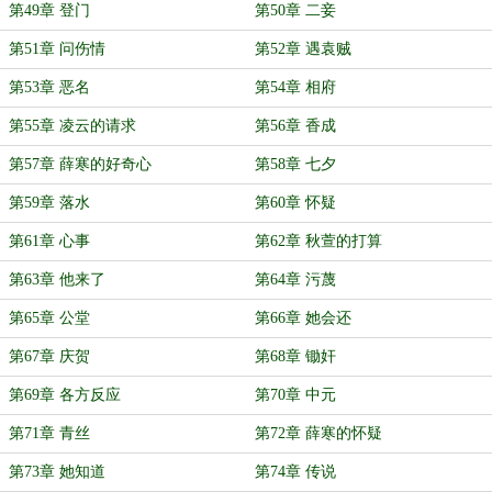
第49章 登门
第50章 二妾
第51章 问伤情
第52章 遇袁贼
第53章 恶名
第54章 相府
第55章 凌云的请求
第56章 香成
第57章 薛寒的好奇心
第58章 七夕
第59章 落水
第60章 怀疑
第61章 心事
第62章 秋萱的打算
第63章 他来了
第64章 污蔑
第65章 公堂
第66章 她会还
第67章 庆贺
第68章 锄奸
第69章 各方反应
第70章 中元
第71章 青丝
第72章 薛寒的怀疑
第73章 她知道
第74章 传说