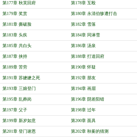
第177章 秋芙回府
第178章 互殴
第179章 奖赏
第180章 永清伯惨遭打击
第181章 撕破脸
第182章 雪落
第183章 头疾
第184章 同淋雪
第185章 共白头
第186章 汤泉
第187章 挟持
第188章 打道回府
第189章 苦劳
第190章 怀疑
第191章 苏嬷嬷之死
第192章 朋友
第193章 三娘登门
第194章 画眉
第195章 乱葬岗
第196章 阴差阳错
第197章 父子
第198章 过年
第199章 新岁如意
第200章 面具
第201章 登门谢恩
第202章 秋蘅的猜测