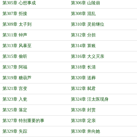
第305章 心想事成
第306章 山陵崩
第307章 拒接
第308章 混乱
第309章 太子到
第310章 灵前继位
第311章 钟声
第312章 分担
第313章 风暴至
第314章 算账
第315章 偷听
第316章 大义灭亲
第317章 阿福
第318章 长清
第319章 糖葫芦
第320章 送葬
第321章 宫变
第322章 弑君
第323章 入瓮
第324章 汪太医现身
第325章 落定
第326章 封赏
第327章 特别重要的事
第328章 定亲
第329章 失踪
第330章 奔向她