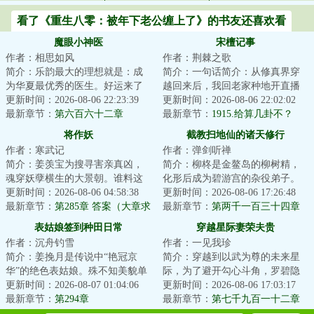
看了《重生八零：被年下老公缠上了》的书友还喜欢看
魔眼小神医
宋檀记事
作者：相思如风
作者：荆棘之歌
简介：乐韵最大的理想就是：成
简介：一句话简介：从修真界穿
为华夏最优秀的医生。好运来了
越回来后，我回老家种地开直播
挡不住，高考前无意间开启一个
更新时间：2026-08-06 22:23:39
卖菜了！修成金丹渡劫失败的宋
更新时间：2026-08-06 22:02:02
系统，双眼获得...
最新章节：
第六百六十二章
檀回到现代，发...
最新章节：
1915.给算几卦不？
将作妖
截教扫地仙的诸天修行
作者：寒武记
作者：弹剑听禅
简介：姜羡宝为搜寻害亲真凶，
简介：柳柊是金鳌岛的柳树精，
魂穿妖孽横生的大景朝。谁料这
化形后成为碧游宫的杂役弟子。
里破案，不看证据，只靠卦师！
更新时间：2026-08-06 04:58:38
实际上，柳柊是杨眉大仙的后
更新时间：2026-08-06 17:26:48
这不巧了嘛？！...
最新章节：
第285章 答案（大章求
裔，具有变异的时...
最新章节：
第两千一百三十四章
月票）
神仙炮灰9
表姑娘签到种田日常
穿越星际妻荣夫贵
作者：沉舟钓雪
作者：一见我珍
简介：姜挽月是传说中“艳冠京
简介：穿越到以武为尊的未来星
华”的绝色表姑娘。殊不知美貌单
际，为了避开勾心斗角，罗碧隐
出从来都是死局。想打破死局，
更新时间：2026-08-07 01:04:06
瞒了自己觉醒异能的事。谁知有
更新时间：2026-08-06 17:03:17
要么有挂，要...
最新章节：
第294章
人不长眼非要找...
最新章节：
第七千九百一十二章
用不着