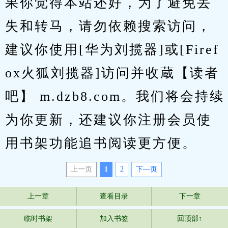
果你觉得本站还好，为了避免丢
失和转马，请勿依赖搜索访问，
建议你使用[华为刘揽器]或[Firef
ox火狐刘揽器]访问并收蔵【读者
吧】 m.dzb8.com。我们将会持续
为你更新，还建议你注册会员使
用书架功能追书阅读更方便。
上一页
1
2
下—页
上一章
查看目录
下一章
临时书架
加入书签
回顶部↑