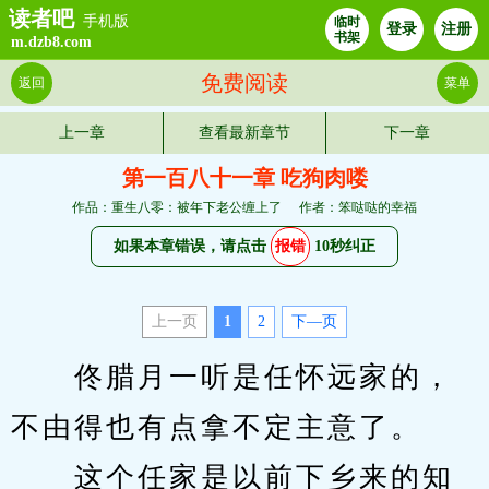
读者吧
手机版
临时
登录
注册
书架
m.dzb8.com
免费阅读
返回
菜单
上一章
查看最新章节
下一章
第一百八十一章 吃狗肉喽
作品：重生八零：被年下老公缠上了
作者：笨哒哒的幸福
如果本章错误，请点击
报错
10秒纠正
上一页
1
2
下—页
　　佟腊月一听是任怀远家的，
不由得也有点拿不定主意了。
　　这个任家是以前下乡来的知