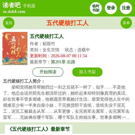
读者吧
手机版
临时
登录
注册
书架
m.dzb8.com
五代硬核打工人
返回
菜单
五代硬核打工人
作者：郁雨竹
类别：女生言情
状态：连载中
更新时间：2026-08-07 00:11:54
最新章节：
第201章 出路
开始阅读
加入书架
五代硬核打工人简介：
柴昭觉得她哥帮她挡过一剑之后就不一样了，似乎……不是他
了。他总会说些郑先生都没听过的，她听起来却特别像真理的真话。
好在世事不管多艰难，他都愿意带着她讨生活。柴荣觉得他人生中的
艰难至少有一半来自柴小妹，干完挑货郎干造纸，造纸失业干泥瓦
工，泥瓦工被裁去从军……从军更惨，去完燕军去冀军，去完冀军去
晋军……兄妹俩在哪个军队，哪个军队主帅就出事。世事多艰啊~~...
《五代硬核打工人》最新章节