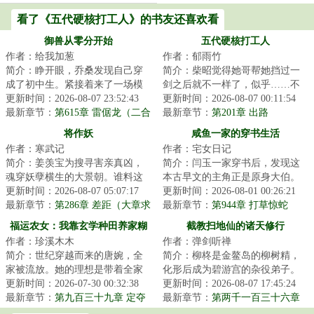
看了《五代硬核打工人》的书友还喜欢看
御兽从零分开始
五代硬核打工人
作者：给我加葱
作者：郁雨竹
简介：睁开眼，乔桑发现自己穿
简介：柴昭觉得她哥帮她挡过一
成了初中生。紧接着来了一场模
剑之后就不一样了，似乎……不
拟考。毕业她怕了吗？她怕
更新时间：2026-08-07 23:52:43
是他了。他总会说些郑先生都没
更新时间：2026-08-07 00:11:54
了……这考的都什么...
最新章节：
第615章 雷倨龙（二合
听过的，她听起...
最新章节：
第201章 出路
一）
将作妖
咸鱼一家的穿书生活
作者：寒武记
作者：宅女日记
简介：姜羡宝为搜寻害亲真凶，
简介：闫玉一家穿书后，发现这
魂穿妖孽横生的大景朝。谁料这
本古早文的主角正是原身大伯。
里破案，不看证据，只靠卦师！
更新时间：2026-08-07 05:07:17
他们是扒着大伯喝血，早早被分
更新时间：2026-08-01 00:26:21
这不巧了嘛？！...
最新章节：
第286章 差距（大章求
家，在全文末尾...
最新章节：
第944章 打草惊蛇
月票）
福运农女：我靠玄学种田养家糊
截教扫地仙的诸天修行
作者：珍溪木木
作者：弹剑听禅
口
简介：世纪穿越而来的唐婉，全
简介：柳柊是金鳌岛的柳树精，
家被流放。她的理想是带着全家
化形后成为碧游宫的杂役弟子。
去致富，从此山高水长，远离朝
更新时间：2026-07-30 00:32:38
实际上，柳柊是杨眉大仙的后
更新时间：2026-08-07 17:45:24
堂恩怨。只是理...
最新章节：
第九百三十九章 定夺
裔，具有变异的时...
最新章节：
第两千一百三十六章
神仙炮灰11