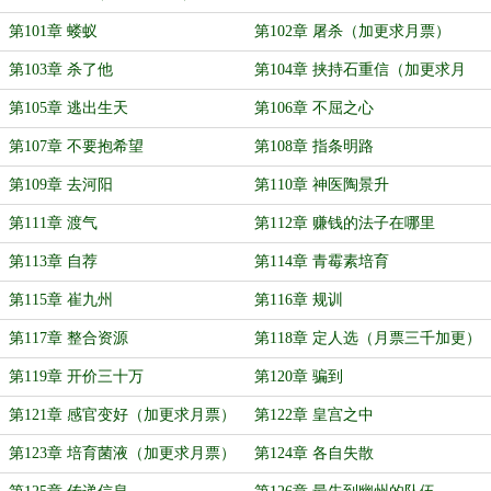
第101章 蝼蚁
第102章 屠杀（加更求月票）
第103章 杀了他
第104章 挟持石重信（加更求月
票）
第105章 逃出生天
第106章 不屈之心
第107章 不要抱希望
第108章 指条明路
第109章 去河阳
第110章 神医陶景升
第111章 渡气
第112章 赚钱的法子在哪里
第113章 自荐
第114章 青霉素培育
第115章 崔九州
第116章 规训
第117章 整合资源
第118章 定人选（月票三千加更）
第119章 开价三十万
第120章 骗到
第121章 感官变好（加更求月票）
第122章 皇宫之中
第123章 培育菌液（加更求月票）
第124章 各自失散