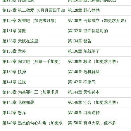
第125章 传递信息
第126章 最先到幽州的队伍
第127章 第二敬爱（6月月票四千加
第128章 野心勃勃
更）
第129章 发誓吧（加更求月票）
第130章 丐帮成立（加更求月票）
第131章 算账
第132章 或许你是对的
第133章 天赋在这里
第134章 警告
第135章 意外
第136章 杀就杀了
第137章 闹大吧（月票一千加更）
第138章 救出（加更求月票）
第139章 抉择
第140章 危机解除
第141章 拉拢
第142章 不服气
第143章 为甚要打工（加更求月
第144章 民惟邦本
票）
第145章 见微知著
第146章 汇合（加更求月票）
第147章 怒斥
第148章 口碑逆转
第149章 熟悉的勾心斗角（加更求
第150章 有点天赋，但不多