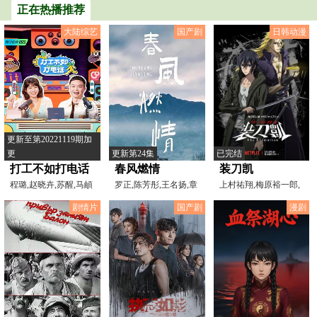
正在热播推荐
大陆综艺
国产剧
日韩动漫
更新至第20221119期加
更
更新第24集
已完结
打工不如打电话
春风燃情
装刀凯
程璐,赵晓卉,苏醒,马頔
罗正,陈芳彤,王名扬,章
上村祐翔,梅原裕一郎,
珈悦,田岷,徐薏雯,张
相坂优歌,中田让治,杉
剧情片
国产剧
漫剧