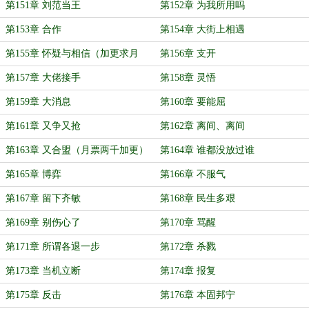
月票）
第151章 刘范当王
第152章 为我所用吗
第153章 合作
第154章 大街上相遇
第155章 怀疑与相信（加更求月
第156章 支开
票）
第157章 大佬接手
第158章 灵悟
第159章 大消息
第160章 要能屈
第161章 又争又抢
第162章 离间、离间
第163章 又合盟（月票两千加更）
第164章 谁都没放过谁
第165章 博弈
第166章 不服气
第167章 留下齐敏
第168章 民生多艰
第169章 别伤心了
第170章 骂醒
第171章 所谓各退一步
第172章 杀戮
第173章 当机立断
第174章 报复
第175章 反击
第176章 本固邦宁