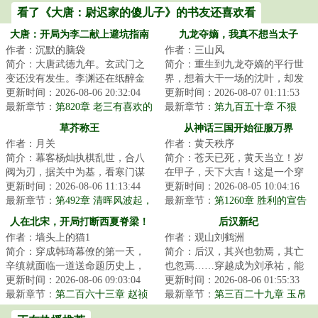
之
看了《大唐：尉迟家的傻儿子》的书友还喜欢看
大唐：开局为李二献上避坑指南
九龙夺嫡，我真不想当太子
作者：沉默的脑袋
作者：三山风
简介：大唐武德九年。玄武门之
简介：重生到九龙夺嫡的平行世
变还没有发生。李渊还在纸醉金
界，想着大干一场的沈叶，却发
迷。李建成和李元吉正密谋除掉
更新时间：2026-08-06 20:32:04
现自己竟然成了被群起而攻之的
更新时间：2026-08-07 01:11:53
最大的威胁。长...
最新章节：
第820章 老三有喜欢的
太子。知道太子...
最新章节：
第九百五十章 不狠
姑娘了？
心，怎么为帝皇
草芥称王
从神话三国开始征服万界
作者：月关
作者：黄天秩序
简介：幕客杨灿执棋乱世，合八
简介：苍天已死，黄天当立！岁
阀为刃，据关中为基，看寒门谋
在甲子，天下大吉！这是一个穿
士以权谋为笔、铁血为墨，问鼎
更新时间：2026-08-06 11:13:44
越者继承大贤良师传承，推翻腐
更新时间：2026-08-05 10:04:16
天下！...
最新章节：
第492章 清晖风波起，
朽东汉帝国，建...
最新章节：
第1260章 胜利的宣告
文会定鼎时
人在北宋，开局打断西夏脊梁！
后汉新纪
作者：墙头上的猫1
作者：观山刘鹤洲
简介：穿成韩琦幕僚的第一天，
简介：后汉，其兴也勃焉，其亡
辛缜就面临一道送命题历史上，
也忽焉……穿越成为刘承祐，能
明天就是好水川之战，韩琦将因
更新时间：2026-08-06 09:03:04
否三造大汉？注：本书非爽文，
更新时间：2026-08-06 01:55:33
鲁莽决战，让大...
最新章节：
第二百六十三章 赵祯
剧情进度较慢...
最新章节：
第三百二十九章 玉帛
的文治！脱胎换骨的苏轼！制度
干戈两未休