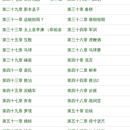
鲤”
第二十九章 新丰县子
第三十章 春耕
第三十一章 这能怨我？
第三十二章 唐朝假期
第三十三章 太上皇李渊 （恭祝读
第三十四章 军训
者大大，新年快乐）
第三十五章 互殴
第三十六章 虎鞭酒
第三十七章 马球
第三十八章 马球赛
第三十九章 碰瓷
第四十章 流言
第四十一章 裴氏
第四十二章 鲜卑
第四十三章 救治
第四十四章 救治2
第四十五章 泥橇车
第四十六章 步摇
第四十七章 奔丧
第四十八章 跪祠堂
第四十九章 梦境
第五十章 后续
第五十一章 烧砖
第五十二章 得寸进尺