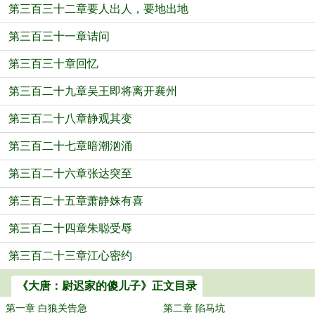
第三百三十二章要人出人，要地出地
第三百三十一章诘问
第三百三十章回忆
第三百二十九章吴王即将离开襄州
第三百二十八章静观其变
第三百二十七章暗潮汹涌
第三百二十六章张达突至
第三百二十五章萧静姝有喜
第三百二十四章朱聪受辱
第三百二十三章江心密约
《大唐：尉迟家的傻儿子》正文目录
第一章 白狼关告急
第二章 陷马坑