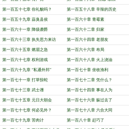
第一百五十七章 你礼貌吗？
第一百五十八章 辛辣的历史
第一百五十九章 蒜臭县侯
第一百六十章 青霉素
第一百六十一章 降级袭爵
第一百六十二章 归家
第一百六十三章 执失思力来访
第一百六十四章 老朋友
第一百六十五章 燃眉之急
第一百六十六章 布局
第一百六十七章 权利游戏
第一百六十八章 火上浇油
第一百六十九章 “私通外邦”
第一百七十章 坐收渔利
第一百七十一章 打草惊蛇
第一百七十二章 凭什么？
第一百七十三章 武士彟
第一百七十四章 事在人为
第一百七十五章 元日大朝会
第一百七十六章 躲过去了
第一百七十七章 何必见外？
第一百七十八章 六合大同
第一百七十九章 苦肉计
第一百八十章 赶巧了