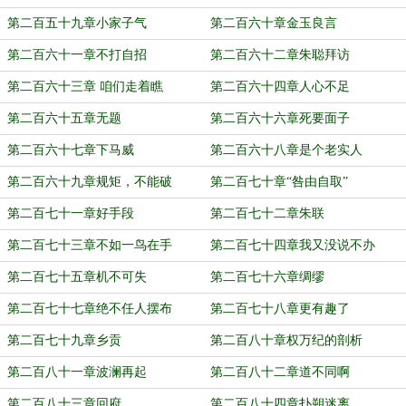
第二百五十九章小家子气
第二百六十章金玉良言
第二百六十一章不打自招
第二百六十二章朱聪拜访
第二百六十三章 咱们走着瞧
第二百六十四章人心不足
第二百六十五章无题
第二百六十六章死要面子
第二百六十七章下马威
第二百六十八章是个老实人
第二百六十九章规矩，不能破
第二百七十章“咎由自取”
第二百七十一章好手段
第二百七十二章朱联
第二百七十三章不如一鸟在手
第二百七十四章我又没说不办
第二百七十五章机不可失
第二百七十六章绸缪
第二百七十七章绝不任人摆布
第二百七十八章更有趣了
第二百七十九章乡贡
第二百八十章权万纪的剖析
第二百八十一章波澜再起
第二百八十二章道不同啊
第二百八十三章回府
第二百八十四章扑朔迷离