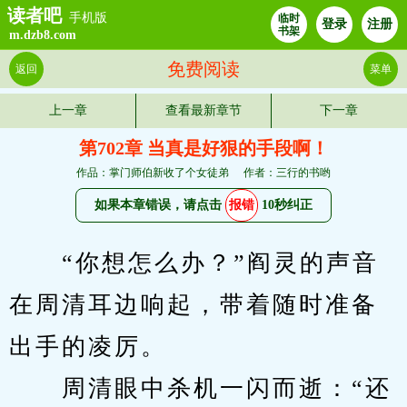
读者吧
手机版
临时
登录
注册
书架
m.dzb8.com
免费阅读
返回
菜单
上一章
查看最新章节
下一章
第702章 当真是好狠的手段啊！
作品：掌门师伯新收了个女徒弟
作者：三行的书哟
如果本章错误，请点击
报错
10秒纠正
　　“你想怎么办？”阎灵的声音
在周清耳边响起，带着随时准备
出手的凌厉。
　　周清眼中杀机一闪而逝：“还