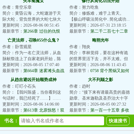
矢车菊魔女
修行从简化功法开始
作者：青空乐章
作者：努力吃鱼
简介：黄昏云海，大蛇遨游于天
简介：修炼难，难于上青天。
际大蛇，背负世界的大蛇七块大
【极山呼吸法简化中..简化成功...
陆于蛇背之上起伏，亿万生灵随
更新时间：2026-08-06 00:51:45
极山呼吸法→呼吸!】陈斐深吸了
更新时间：2026-07-31 23:18:15
之于云海飘摇这...
最新章节：
第266章 过往的仇恨
一口气。【极...
最新章节：
第二千二百七十二章
至强者
亡灵法师，召唤055什么鬼？
晦朔光年
作者：卧雪观星
作者：翔炎
简介：作为一名亡灵法师，从血
简介：李林觉得，要在这种有诡
脉献祭连上了自家老妈开始，陈
的世界里活下去，并不太难。但
默的画风就彻底走歪了。别人召
更新时间：2026-08-05 17:07:40
单纯地活着，似乎又太没有上进
更新时间：2026-08-06 11:43:45
唤僵尸，我家骷...
最新章节：
第664章 迷雾滩头血战
心了。那就定个...
最新章节：
0758 背个黑锅又如何
领主豁然开朗 瀚海漫卷红旗
从趋吉避凶开始顺势成神
大不列颠之影
作者：叮叮小石头
作者：趋时
简介：【我叫陈盛，当你看到这
简介：“接下来有请最高贵的嘉德
句话时，我已经死了……】……
勋章、圣米迦勒及圣乔治大十字
一朝穿越，命如草芥，睁眼便是
更新时间：2026-08-06 14:06:00
骑士勋章、巴斯大十字骑士勋
更新时间：2026-08-05 00:27:32
两军对垒的生死...
最新章节：
第613章 北原惊怒！双
章、维多利亚十...
最新章节：
第一百一十五章 多收
赢之策？！
了三五斗
书名：