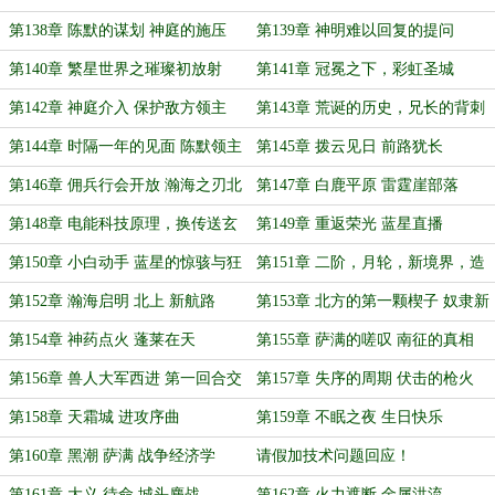
第138章 陈默的谋划 神庭的施压
第139章 神明难以回复的提问
第140章 繁星世界之璀璨初放射
第141章 冠冕之下，彩虹圣城
第142章 神庭介入 保护敌方领主
第143章 荒诞的历史，兄长的背刺
第144章 时隔一年的见面 陈默领主
第145章 拨云见日 前路犹长
的安排
第146章 佣兵行会开放 瀚海之刃北
第147章 白鹿平原 雷霆崖部落
上
第148章 电能科技原理，换传送玄
第149章 重返荣光 蓝星直播
幻法则
第150章 小白动手 蓝星的惊骇与狂
第151章 二阶，月轮，新境界，造
欢
船厂
第152章 瀚海启明 北上 新航路
第153章 北方的第一颗楔子 奴隶新
航线
第154章 神药点火 蓬莱在天
第155章 萨满的嗟叹 南征的真相
第156章 兽人大军西进 第一回合交
第157章 失序的周期 伏击的枪火
手
第158章 天霜城 进攻序曲
第159章 不眠之夜 生日快乐
第160章 黑潮 萨满 战争经济学
请假加技术问题回应！
第161章 大义 待命 城头鏖战
第162章 火力遮断 金属洪流