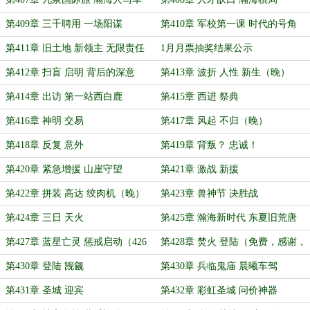
第409章 三千聘用 一场阳谋
第410章 军校第一课 时代的号角
（求月票）
第411章 旧土地 新领主 无限责任
1月月票抽奖结果公示
（写老书，下一章晚）
第412章 扫盲 启明 背后的深意
第413章 波折 人性 新生（晚）
第414章 出访 第一站西白鹿
第415章 西进 祭典
第416章 神明 交易
第417章 风起 不归（晚）
第418章 反复 意外
第419章 背叛？ 忠诚！
第420章 紧急增援 山崖守望
第421章 激战 新援
第422章 拼装 高达 绞肉机（晚）
第423章 兽神节 决胜战
第424章 三日 天火
第425章 瀚海新时代 东夏旧荒唐
第427章 蓝星亡灵 惩戒启动（426
第428章 焚火 登陆（免费，感谢，
章改了一天，晚晚晚）
求票）
第430章 登陆 觊觎
第430章 兵临鬼庙 晨曦车驾
第431章 圣城 迎宾
第432章 彩虹圣城 问价神器