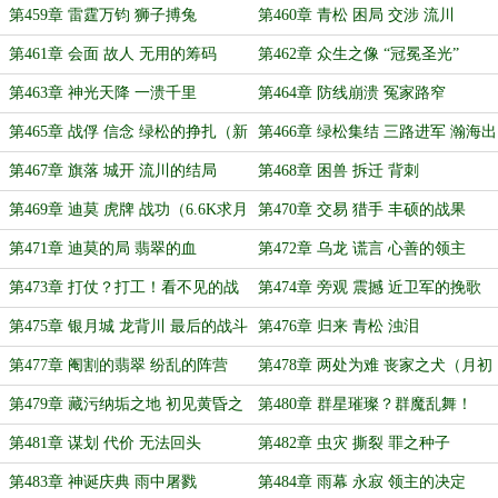
第459章 雷霆万钧 狮子搏兔
第460章 青松 困局 交涉 流川
第461章 会面 故人 无用的筹码
第462章 众生之像 “冠冕圣光”
第463章 神光天降 一溃千里
第464章 防线崩溃 冤家路窄
第465章 战俘 信念 绿松的挣扎（新
第466章 绿松集结 三路进军 瀚海出
年快乐！）
征
第467章 旗落 城开 流川的结局
第468章 困兽 拆迁 背刺
第469章 迪莫 虎牌 战功（6.6K求月
第470章 交易 猎手 丰硕的战果
票）
第471章 迪莫的局 翡翠的血
第472章 乌龙 谎言 心善的领主
第473章 打仗？打工！看不见的战
第474章 旁观 震撼 近卫军的挽歌
线
第475章 银月城 龙背川 最后的战斗
第476章 归来 青松 浊泪
（7.2K，月末求月票）
第477章 阉割的翡翠 纷乱的阵营
第478章 两处为难 丧家之犬（月初
（月初求月票）
求月票）
第479章 藏污纳垢之地 初见黄昏之
第480章 群星璀璨？群魔乱舞！
主
第481章 谋划 代价 无法回头
第482章 虫灾 撕裂 罪之种子
第483章 神诞庆典 雨中屠戮
第484章 雨幕 永寂 领主的决定