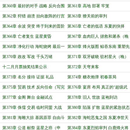
戏台
+1）
第360章 最好的对手 战略 反向合围
第361章 高地 部署 牢笼
第362章 狩猎 崩溃 抬向敌阵的行宫
第363章 獠关前的审判
第364章 余波 突变 终于到来的晋阶
第365章 亡者的低语 东夏的抉择
第366章 亡者复生 蓝星黄昏
第367章 血肉巨人 拯救和屠杀（晚
+1）
第368章 净化行动 海蛇烧烤 最后一
第369章 烽火版图 鲸吞东南 重塑先
搏
锋（晚）
第370章 政改 军改 千头万绪
第371章 双牙破晓 驻村星火（晚）
十二月月票抽奖结果公示
第372章 天穹来客
第373章 名分 接待 证据 礼品
第374章 糖衣炮弹 初春茶局
第375章 贸易 技术 反向任命（写完
第376章 宴席 布局 真正的“超级武
了，还是发吧）
器”
第377章 金阁 舞台 金融试点
第378章 旧人 世故 蓝袍到访
第379章 侏儒 交易 临时同盟 大战
第380章 陷落 扩散 蓝星的紧急状态
准备
第381章 海雕大掠 基因原罪 自由斗
第382章 海蛇恶鬼之国 东夏净世天
士
火
第383章 公道 献祭 蓝星之癌（申
第384章 东夏烈焰审判 白鹿烽火将