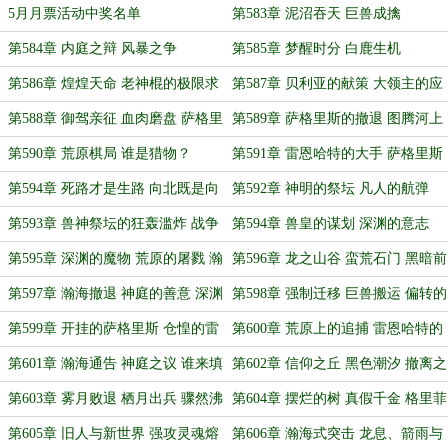
时
5月月票活动中奖名单
第583章 泥沼吞天 巨兽成擒
第584章 内庭之辩 风暴之争
第585章 梦醒时分 白鹿生机
第586章 煌煌天命 老神棍的极限求
第587章 贝利亚的献策 大领主的应
生
对
第588章 御驾亲征 血肉磨盘 萨格里
第589章 萨格里斯的撤退 图腾河上
斯的不甘
的遁逃
第590章 荒原棋局 谁是猎物？
第591章 雷恩哈特的大手 萨格里斯
的抉择
第594章 死路才是生路 向北既是向
第592章 神明的祭坛 凡人的航弹
南
第593章 兽神祭坛的狂轰滥炸 战争
第594章 兽皇的谋划 深渊的意志
巨兽的真实身份
第595章 深渊的魔物 荒原的屠戮 瀚
第596章 龙之山谷 蛮荒石门 黑暗前
海的应对
的黎明
第597章 瀚海撤退 神庭的善意 深渊
第598章 强制迁移 巨兽搬运 偏转的
的走向
熔炉
第599章 开挂的萨格里斯 仓惶的雷
第600章 荒原上的追捕 雷恩哈特的
恩哈特
眼泪
第601章 瀚海通告 神庭之议 谁来填
第602章 信仰之丘 黑色潮汐 撤离之
坑
钟
第603章 雾月败退 栖月出兵 骤然沸
第604章 摆烂的树 真假千金 格里菲
腾的大陆
斯的坚决
第605章 旧人与新世界 强攻灵魂熔
第606章 瀚海式突击 龙息、箭雨与