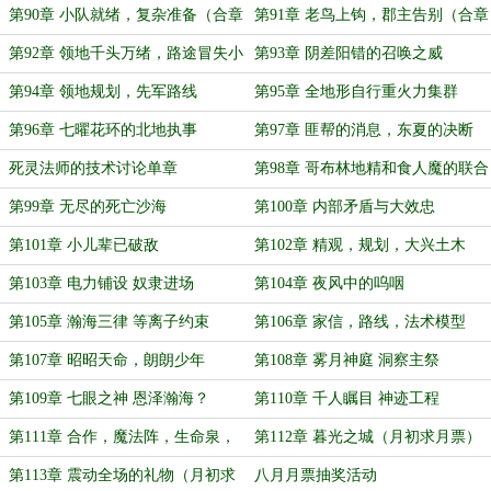
第90章 小队就绪，复杂准备（合章
第91章 老鸟上钩，郡主告别（合章
4K）
4K）
第92章 领地千头万绪，路途冒失小
第93章 阴差阳错的召唤之威
牛
第94章 领地规划，先军路线
第95章 全地形自行重火力集群
第96章 七曜花环的北地执事
第97章 匪帮的消息，东夏的决断
死灵法师的技术讨论单章
第98章 哥布林地精和食人魔的联合
入侵
第99章 无尽的死亡沙海
第100章 内部矛盾与大效忠
第101章 小儿辈已破敌
第102章 精观，规划，大兴土木
第103章 电力铺设 奴隶进场
第104章 夜风中的呜咽
第105章 瀚海三律 等离子约束
第106章 家信，路线，法术模型
第107章 昭昭天命，朗朗少年
第108章 雾月神庭 洞察主祭
第109章 七眼之神 恩泽瀚海？
第110章 千人瞩目 神迹工程
第111章 合作，魔法阵，生命泉，
第112章 暮光之城（月初求月票）
新阶段
第113章 震动全场的礼物（月初求
八月月票抽奖活动