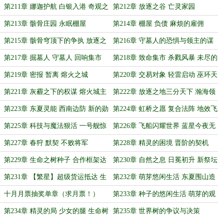
第211章 娜迦护航 白银入港 奇观之
第212章 放逐之谷 亡灵家园
国
第213章 骸骨庄园 永眠棚屋
第214章 棚屋 负债 麻烦的雇佣
第215章 骸骨穹顶下的争执 放逐之
第216章 守墓人的恐惧与领主的谋
地命运之争
划
第217章 掘墓人 守墓人 回响集市
第218章 致命集市 杀戮风暴 未尽的
追查
第219章 密报 暂离 熔火之城
第220章 交易对象 轻雷启动 巫环天
罚
第221章 灰霾之下的权谋 熔火城主
第222章 放逐之地三分天下 瀚海领
的愤怒
主满载而归
第223章 东夏灵能 西南边防 新的勋
第224章 虹桥之愿 复合法阵 地效飞
章
行器
第225章 科技与魔法狠活 一号舰惊
第226章 飞船闪耀世界 蓝星今夜无
天海试
眠（加更，求月票！）
第227章 春狩 默契 不败将军
第228章 精灵的困境 晋阶的契机
第229章 生命之树种子 合作框架达
第230章 自然之息 日冕初升 新祭坛
成
新构想
第231章 【繁星】超级货运抵达 生
第232章 萌芽悠闲生活 东夏围山造
命之树种子初绽
林（求月票）
十月月票抽奖单章（求月票！）
第233章 种子的悠闲生活 萌芽的观
影指南
第234章 精灵的局 少女的腿 生命树
第235章 世界树的争议与决策