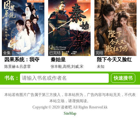
全集
已完结
完结
因果系统：我夺
秦始皇
陛下今天又脸红
气运救苍生
陈景赫＆吕彦霏
张丰毅,高明,刘威,宋
了吗
未知
佳,张静初,范冰冰,赵亮
书名：
本站若有图片广告属于第三方接入，非本站所为，广告内容与本站无关，不代表
本站立场，请谨慎阅读。
Copyright © 2020 读者吧 All Rights Reserved.kk
SiteMap