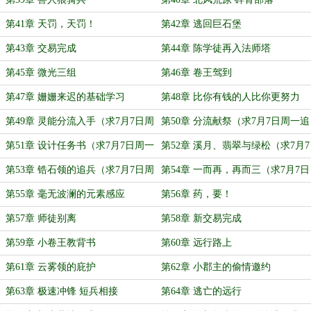
第41章 天罚，天罚！
第42章 逃回巨石堡
第43章 交易完成
第44章 陈学徒再入法师塔
第45章 微光三组
第46章 卷王驾到
第47章 姗姗来迟的基础学习
第48章 比你有钱的人比你更努力
（求7月7日周一追读）
第49章 灵能分流入手（求7月7日周
第50章 分流献祭（求7月7日周一追
一追读）
读）
第51章 设计任务书（求7月7日周一
第52章 溪月、翡翠与绿松（求7月7
追读）
日周一追读）
第53章 锆石领的追兵（求7月7日周
第54章 一而再，再而三（求7月7日
一追读）
周一追读）
第55章 毫无波澜的元素感应
第56章 药，要！
第57章 师徒别离
第58章 新交易完成
第59章 小卷王教背书
第60章 远行路上
第61章 云雾领的庇护
第62章 小郡主的偷情邀约
第63章 极速冲锋 短兵相接
第64章 逃亡的远行