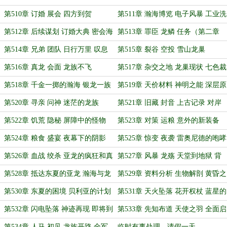
马的剖析
第510章 订婚 展会 四方到贺
第511章 瀚海博览 电子风暴 工业洗
礼
第512章 后续谋划 订婚大典 密会海
第513章 罪臣 龙鳞 任务（第二章
族（万字合章求票）
晚，抱歉）
第514章 兄弟 团队 日行万里 叹息
第515章 裂谷 空投 雪山龙巢
冰原
第516章 真龙 会面 龙族不飞
第517章 杂交之地 龙巢现状 七色裁
决
第518章 千金一掷的瀚海 银龙一族
第519章 天价材料 神明之能 深层原
的希望
因
第520章 寻亲 问神 迷茫的龙族
第521章 旧藏 封音 上古记录 对岸
之问
第522章 饥荒 隐秘 屏障中的怪物
第523章 对策 运粮 意外的新装备
（月底求月票）
第524章 粮食 盛宴 夜幕下的阴影
第525章 惊变 夜袭 雷奥尼德的咆哮
第526章 血战 绞杀 亚龙的疯狂和真
第527章 风暴 龙殇 天堂到地狱 背
龙的暴怒
弃的真相
第528章 抵达东夏的亚龙 瀚海与龙
第529章 资料分析 生物解剖 黄昏之
崖的清算
主的出路
第530章 东夏的困境 贝利亚的计划
第531章 天火坠落 花开权杖 蓝星的
锚点城的神庙（万字求票）
喧嚣
第532章 闪电坠落 神迹再现 即将到
第533章 先知布道 天使之羽 全面启
来的审判
动的迷雾探索
第534章 人马 初见 龙族开路 全军
临时有事处理，请假一天