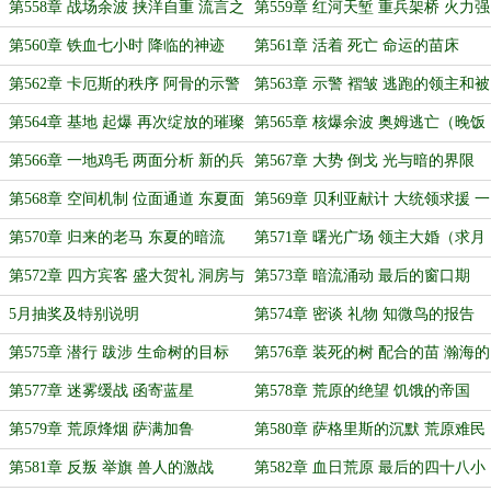
的轰鸣
票）
第558章 战场余波 挟洋自重 流言之
第559章 红河天堑 重兵架桥 火力强
威
渡
第560章 铁血七小时 降临的神迹
第561章 活着 死亡 命运的苗床
（晚）
第562章 卡厄斯的秩序 阿骨的示警
第563章 示警 褶皱 逃跑的领主和被
突袭的基地（晚）
第564章 基地 起爆 再次绽放的璀璨
第565章 核爆余波 奥姆逃亡（晚饭
之光
前后）
第566章 一地鸡毛 两面分析 新的兵
第567章 大势 倒戈 光与暗的界限
种
（勿等）
第568章 空间机制 位面通道 东夏面
第569章 贝利亚献计 大统领求援 一
对的难题（今日双倍月票求票）
场关于海蛇的交易（月末求月票）
第570章 归来的老马 东夏的暗流
第571章 曙光广场 领主大婚（求月
（求月票）
票）
第572章 四方宾客 盛大贺礼 洞房与
第573章 暗流涌动 最后的窗口期
食蟹（求月票）
（最后一天求月票）
5月抽奖及特别说明
第574章 密谈 礼物 知微鸟的报告
第575章 潜行 跋涉 生命树的目标
第576章 装死的树 配合的苗 瀚海的
（双倍期间，求个月票）
皇家园林
第577章 迷雾缓战 函寄蓝星
第578章 荒原的绝望 饥饿的帝国
第579章 荒原烽烟 萨满加鲁
第580章 萨格里斯的沉默 荒原难民
的呼喊
第581章 反叛 举旗 兽人的激战
第582章 血日荒原 最后的四十八小