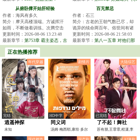
月票）
从俯卧撑开始肝经验
百无禁忌
作者：海风有多久
作者：石三
简介：摩天高楼顶端。方诚挥汗
简介：古老的王朝气数已尽，却
如雨，不断做着训练。次腾空击
诡异的续命两百年。俗世间有诸
掌俯卧撑。次二指禅俯卧撑。次
更新时间：2026-08-06 13:23:48
多禁忌。不可犯禁、犯禁必死！
更新时间：2026-08-06 21:58:03
单臂引体向上。...
最新章节：
第753章 霸主姿态，古
出门先看黄历，...
最新章节：
第八一五章 对他们那
槐村的变化
么好干吗？
正在热播推荐
年代穿越
剧情片
大陆综艺
完结
HD中字
已完结
逍遥神探
同义词
了不起！舞社
未知
汤姆·梅西耶,康坦·多尔
苏有朋,王霏霏,程潇,李
迈尔,路易丝·舍维
永钦,赞多
现代都市
国产剧
AI漫剧