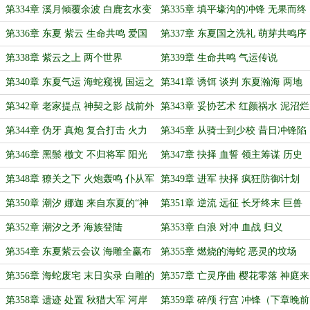
启
起
第334章 溪月倾覆余波 白鹿玄水变
第335章 填平壕沟的冲锋 无果而终
起
的攻击
第336章 东夏 紫云 生命共鸣 爱国
第337章 东夏国之洗礼 萌芽共鸣序
教育
曲
第338章 紫云之上 两个世界
第339章 生命共鸣 气运传说
第340章 东夏气运 海蛇窥视 国运之
第341章 诱饵 谈判 东夏瀚海 两地
选
烽烟
第342章 老家提点 神契之影 战前外
第343章 妥协艺术 红颜祸水 泥沼烂
交
仗
第344章 伪牙 真炮 复合打击 火力
第345章 从骑士到少校 昔日冲锋陷
裁决
阵 如今手不沾血
第346章 黑鬃 檄文 不归将军 阳光
第347章 抉择 血誓 领主筹谋 历史
阴影
名画
第348章 獠关之下 火炮轰鸣 仆从军
第349章 进军 抉择 疯狂防御计划
的倒戈（下一章4点前）
领主自有安排
第350章 潮汐 娜迦 来自东夏的“神
第351章 逆流 远征 长牙终末 巨兽
器”
到来
第352章 潮汐之矛 海族登陆
第353章 白浪 对冲 血战 归义
第354章 东夏紫云会议 海雕全赢布
第355章 燃烧的海蛇 恶灵的坟场
局
第356章 海蛇废宅 末日实录 白雕的
第357章 亡灵序曲 樱花零落 神庭来
礼物
客（下章预计四点）
第358章 遗迹 处置 秋猎大军 河岸
第359章 碎颅 行宫 冲锋（下章晚前