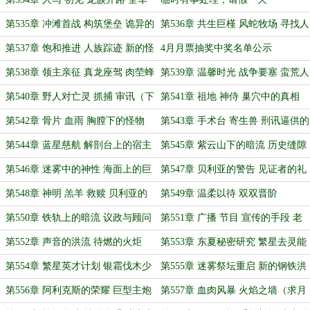
冲锋
第535章 冲滩首战 构筑堡垒 诡异的
第536章 共生巨槿 风蛇牧场 寻找人
巨树丛林
族文明
第537章 饱和推进 人族踪迹 新的怪
4月月票抽奖中奖名单公示
物
第538章 领主亲征 真龙座驾 肉茔蜂
第539章 温馨时光 战争要塞 蛮荒人
巢与钩蠓怪
族的怒吼
第540章 野人对亡灵 抓捕 审讯（下
第541章 祖地 神侍 巢穴中的真相
一章13点）
（二更7K求月票）
第542章 骨片 血雨 胸膛下的怪物
第543章 手术台 寄生兽 刑讯逼供的
（提前发，有点事，下一章晚饭前）
情报
第544章 蓝星慈航 解剖台上的宿主
第545章 紫云山下的暗流 历史缝隙
和幼体（第二更时间不确定，勿等）
的窥探
第546章 迷雾中的神性 海面上的巨
第547章 贝利亚的警告 见证者的礼
兽
物（勿等）
第548章 神明 羔羊 救赎 贝利亚的
第549章 温柔以待 双双晋阶
方案
第550章 铁轨上的暗流 议政与顾问
第551章 广播 节目 宣传的手段 老
的分歧
马的谋算
第552章 声音的洪流 待燃的火炬
第553章 东夏秘密研究 繁星去灵能
化
第554章 繁星英才计划 银霜伐木少
第555章 迷雾祭坛重启 新的钢铁洪
年（下一章晚）
流
第556章 阿利克斯的荣耀 巨型主炮
第557章 血肉风暴 火焰之墙（求月