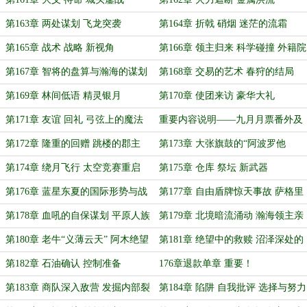
第163章 两处谋划 飞龙突袭
第164章 折戟 硝烟 迷茫的流霜
第165章 战术 战略 新视角
第166章 领主归来 科学碰撞 外籍院
士
第167章 智将的盘算与瀚海的谋划
第168章 交易的艺术 春狩的结局
第169章 林间低语 精灵银月
第170章 使团来访 豪华大礼
第171章 友谊 回礼 弓弦上的魔法
重要内容说明——九月月票番外及
月票抽奖
第172章 隆重的回赠 跳楼的郡主
第173章 大张旗鼓的“阿波罗他
姐”计划
第174章 绕月飞行 太空竞赛重启
第175章 仓库 祭坛 新武器
第176章 蓝星东夏的国际形势与战
第177章 自由盾牌惊天事故 萨格里
略考量
斯重归北地
第178章 血吼的自保谋划 平原人族
第179章 北境暗流涌动 瀚海领主亲
的惊惶
至
第180章 老牛“义薄云天” 阿木绝望
第181章 绝望中的救赎 沼泽深处的
奔逃
黑金
第182章 石油确认 控制准备
176章退款单章 重要！
第183章 商队深入敌营 发掘内部裂
第184章 陷阱 自我批评 选择与努力