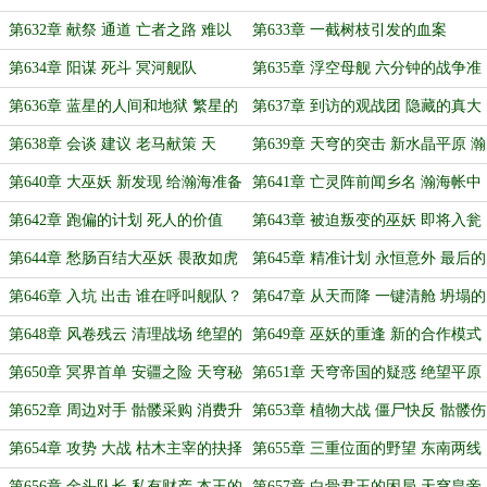
择
与瀚海的筹备
第632章 献祭 通道 亡者之路 难以
第633章 一截树枝引发的血案
抗拒的诱饵（月末求月票）
第634章 阳谋 死斗 冥河舰队
第635章 浮空母舰 六分钟的战争准
备（东夏篇 过渡章）
第636章 蓝星的人间和地狱 繁星的
第637章 到访的观战团 隐藏的真大
冥界和生灵
佬
第638章 会谈 建议 老马献策 天
第639章 天穹的突击 新水晶平原 瀚
穹“革命”？
海的纠结
第640章 大巫妖 新发现 给瀚海准备
第641章 亡灵阵前闻乡名 瀚海帐中
的“礼物”
忆旧人
第642章 跑偏的计划 死人的价值
第643章 被迫叛变的巫妖 即将入瓮
的瀚海
第644章 愁肠百结大巫妖 畏敌如虎
第645章 精准计划 永恒意外 最后的
小瀚海
反转
第646章 入坑 出击 谁在呼叫舰队？
第647章 从天而降 一键清舱 坍塌的
冥王
第648章 风卷残云 清理战场 绝望的
第649章 巫妖的重逢 新的合作模式
绝望平原
第650章 冥界首单 安疆之险 天穹秘
第651章 天穹帝国的疑惑 绝望平原
藏 一引千秋
的迷茫
第652章 周边对手 骷髅采购 消费升
第653章 植物大战 僵尸快反 骷髅伤
级
员的回归
第654章 攻势 大战 枯木主宰的抉择
第655章 三重位面的野望 东南两线
的捷报
第656章 金头队长 私有财产 本王的
第657章 白骨君王的困局 天穹皇帝