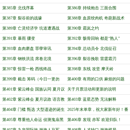
鹤，晚，约14:00）
燃
第385章 北伐序幕
第386章 持续炮击 三面合围
第387章 裂谷前的战壕
第388章 血原绞肉机 奇葩新战术
第389章 亡灵经济学 坑道遭遇战
第390章 霜岚之约
（勿等）
第391章 暴雨 骤变
第392章 骸骨回响 都是“熟人”
第393章 血肉磨盘 罪孽审讯
第394章 总动员令 北伐征召
第395章 钢铁洪流 席卷北境
第396章 裂谷挽歌 雷霆霜刃
第397章 惊雷一枪 西线终战
第398章 东线 攻坚 摩天岭
（晚……）
第399章 截击 筹码（今日一更勿
第400章 有用的口供 麻烦的问题
等）
（还在输液，一更）
第401章 紫云峰会 国族认同 夏月议
关于月票活动和更新的说明
政（一）
第402章 紫云峰会 夏月议政 语言教
第403章 蓝星态势 无法解释
育 （二）
第404章 门槛 甄选 大型遗迹的诞生
2025年末单章，祝大家新年好！番
外，抽奖，加闲聊——
第405章 尊重他人命运 侦测鬼庙黑
第406章 发现 赤军 欢迎归队！
雾
第407章 九泉国际旅 瀚海人马军
第408章 人才缺口 瀚海棋局