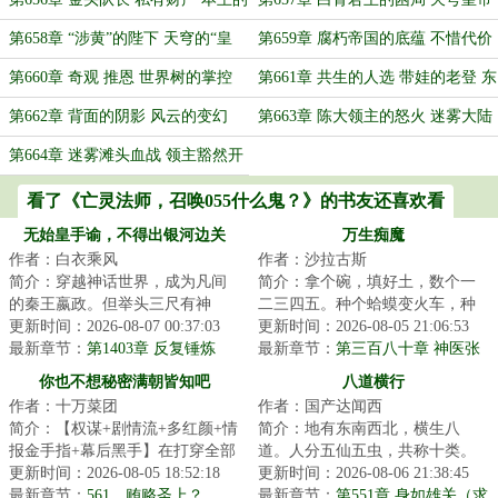
钱 无上忠诚
的决心
第658章 “涉黄”的陛下 天穹的“皇
第659章 腐朽帝国的底蕴 不惜代价
叔”
的交易
第660章 奇观 推恩 世界树的掌控
第661章 共生的人选 带娃的老登 东
夏的变故
第662章 背面的阴影 风云的变幻
第663章 陈大领主的怒火 迷雾大陆
的攻势
第664章 迷雾滩头血战 领主豁然开
朗 瀚海漫卷红旗
看了《亡灵法师，召唤055什么鬼？》的书友还喜欢看
无始皇手谕，不得出银河边关
万生痴魔
作者：白衣乘风
作者：沙拉古斯
简介：穿越神话世界，成为凡间
简介：拿个碗，填好土，数个一
的秦王嬴政。但举头三尺有神
二三四五。种个蛤蟆变火车，种
明，普天之下岂为王土？好在遗
更新时间：2026-08-07 00:37:03
颗毛豆变老虎。种出一身好手
更新时间：2026-08-05 21:06:53
迹系统觉醒，只要...
最新章节：
第1403章 反复锤炼
艺，一生享福不受...
最新章节：
第三百八十章 神医张
来福（感谢盟主毛豆蚕豆生成
你也不想秘密满朝皆知吧
八道横行
機）
作者：十万菜团
作者：国产达闻西
简介：【权谋+剧情流+多红颜+情
简介：地有东南西北，横生八
报金手指+幕后黑手】在打穿全部
道。人分五仙五虫，共称十类。
剧情线后，李明夷穿越到了游戏
更新时间：2026-08-05 18:52:18
天地人神鬼，鳞毛倮羽介。神道
更新时间：2026-08-06 21:38:45
《天下潮》中...
最新章节：
561、贿赂圣上？
邪、人道贼、鳞道...
最新章节：
第551章 身如雄关（求