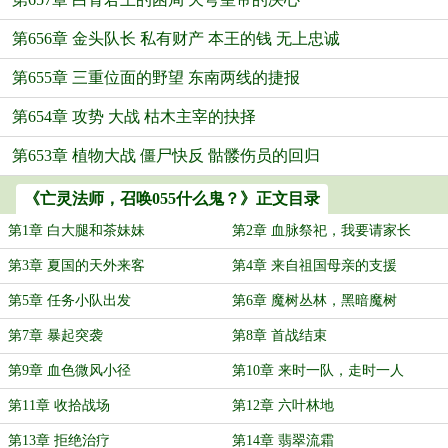
第656章 金头队长 私有财产 本王的钱 无上忠诚
第655章 三重位面的野望 东南两线的捷报
第654章 攻势 大战 枯木主宰的抉择
第653章 植物大战 僵尸快反 骷髅伤员的回归
《亡灵法师，召唤055什么鬼？》正文目录
第1章 白大腿和茶妹妹
第2章 血脉祭祀，我要请家长
第3章 夏国的天外来客
第4章 来自祖国母亲的支援
第5章 任务小队出发
第6章 魔树丛林，黑暗魔树
第7章 暴起突袭
第8章 首战结束
第9章 血色微风小径
第10章 来时一队，走时一人
第11章 收拾战场
第12章 六叶林地
第13章 拒绝治疗
第14章 翡翠流霜