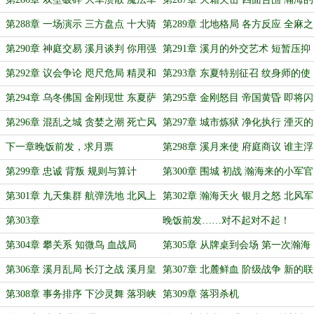
团的投降
弹幕风暴
第288章 一场演示 三方盘点 十大骑
第289章 北地格局 各方反应 全麻之
士的结局
月
第290章 神庭交易 溪月谈判 你用强
第291章 溪月的外交艺术 短暂压抑
啊！
的风暴
第292章 议会争论 咫尺危局 精灵和
第293章 东夏特别征召 纹身师的使
溪月的博弈
命
第294章 乌冬佛国 金刚现世 东夏萨
第295章 金刚怒目 帝国黄昏 即将闪
满初试
亮的城市
第296章 混乱之城 贪婪之潮 死亡风
第297章 城市炼狱 净化执行 湮灭的
暴的降临
镇魂高塔
下一章晚饭前发，求月票
第298章 溪月来使 府庭商议 谁主浮
沉
第299章 忠诚 背叛 规则与算计
第300章 围城 初战 瀚海来的小军官
第301章 九天集群 航弹洗地 北风上
第302章 瀚海天火 银月之怒 北风军
空的天火
团的陨落
第303章
晚饭前发……对不起对不起！
第304章 攀关系 知微鸟 血战局
第305章 从牌桌到会场 第一次瀚海
会议
第306章 溪月乱局 长汀之战 溪月皇
第307章 北麓鲜血 阶级战争 新的联
庭的最后一搏
盟
第308章 事务排序 下沙灵舞 落羽峡
第309章 落羽杀机