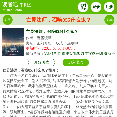
读者吧
手机版
临时
登录
注册
书架
m.dzb8.com
亡灵法师，召唤055什么鬼？
返回
菜单
亡灵法师，召唤055什么鬼？
作者：卧雪观星
类别：玄幻奇幻
状态：连载中
更新时间：2026-08-05 17:07:40
最新章节：
第664章 迷雾滩头血战 领主豁然开朗 瀚海漫
卷红旗
开始阅读
加入书架
亡灵法师，召唤055什么鬼？简介：
作为一名亡灵法师，从血脉献祭连上了自家老妈开始，陈默的画
风就彻底走歪了。别人召唤僵尸，我家骷髅自动步枪，物理超度。别
人召唤黑武士，我家骷髅重型狙击，一发入魂。别人召唤血肉巨人，
我家骷髅驾五对轮，爆炸艺术。当遮天蔽日的骨龙军团咆哮而来，陈
默淡定转身，熟练的录入冗长的连接坐标。【武仙·北冕座长城KBC空
洞史隆长城双鱼·琼鱼座超星系团复合体……（此处省略N个天文单
位）……内太阳系蓝月系蓝星东夏共和国】一尊庞然大物跨越维度屏
障，跃然而出。“请容许我向各位隆重介绍，来自东方伟大的工业克苏