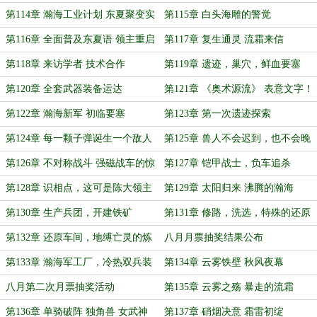
月票）
第114章 瀚海工业计划 东夏聚变实
第115章 白头海雕的警觉
验
第116章 全面普及东夏语 领主重启
第117章 复生通灵 流霜来信
亡灵线
第118章 来访学者 技术合作
第119章 遗迹，巢穴，鲜血要塞
第120章 全套武器装备运达
第121章 《奥术源流》 表意文字！
第122章 瀚海新军 初临要塞
第123章 第一次遗迹探索
第124章 每一颗子弹诞生一个敌人
第125章 兽人不会迟到，也不会晚
到
第126章 不对称战斗 强磁战车的惊
第127章 铠甲战士，负车追杀
艳出场
（5K）
第128章 识相点，这可是陈大领主
第129章 太阳归来 沸腾的瀚海
的魂契锁链（6K）
第130章 生产兵团，开建铁矿
第131章 修路，洗选，特殊的还原
手段
第132章 还原车间，地缚亡灵的炼
八月月票抽奖结果公布
钢日志
第133章 瀚海军工厂，冷热双兵装
第134章 云雾铁壁 秋风夜幕
八月第二次月票抽奖活动
第135章 云雾之殇 暴走的流霜
第136章 单骑破阵 独角兽 女武神
第137章 硝烟决意 霜雷初绽