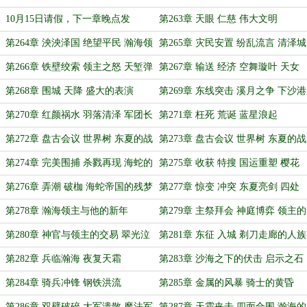
祭拜
的劝诫
10月15日请假，下一章晚点发
第263章 天眼 仁慈 伟大文明
第264章 泱泱泽国 绝望平民 瀚海领
第265章 灾民安置 纷乱流言 清泽城
主的拯救
下的博弈
第266章 铁壁绞索 领主之怒 天堑弹
第267章 输送 经济 空舞璇叶 天女
指通途
散花
第268章 围城 天降 盛大的表演
第269章 东线突击 溪月之争 下沙港
的涅槃之火
第270章 红颜祸水 羽落清泽 军团长
第271章 枉死 荒诞 蓝星浪起
的孤注一掷
第272章 盘古会议 世界树 东夏的战
第273章 盘古会议 世界树 东夏的战
略转向（一）
略转向（二）
第274章 完美围捕 杀戮再现 海蛇的
第275章 收获 特搜 国运重塑 樱花
国运之赌
绽放
第276章 弄潮 破枷 海蛇帝国的残梦
第277章 惊变 冲突 东夏亮剑 四处
硝烟
第278章 瀚海领主与他的新年
第279章 主祭拜会 神庭博弈 领主的
期待
第280章 神官与领主的交易 翠光泣
第281章 东征 入城 剃刀走廊的人族
血 东线解禁
大军
第282章 兵临瀚海 夜复天霜
第283章 沙海之下的伏击 启示之石
的凝望
第284章 骑兵冲锋 钢铁洪流
第285章 金属的风暴 骑士的黄昏
第286章 双壁破碎 大军溃散 魔法军
第287章 天霜夹击 四面合围 瀚海的