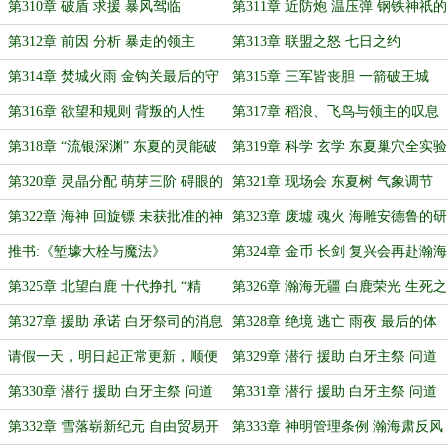
谷的微风
第310章 破盾 求援 暴风驾临
第311章 近防炮 温压弹 钢铁神祇的
咆哮
第312章 前因 分析 暴走的领主
第313章 联盟之怒 七日之约
第314章 焚城火雨 金钩关最后的守
第315章 三军皆丧胆 一箭破王城
望
第316章 欲望和规则 背叛的人性
第317章 稻浪、飞鸟与领主的叹息
第318章 “流银深渊” 东夏的灵能破
第319章 科学 玄学 东夏巢穴全实验
局
记录
第320章 灵晶分配 萌芽三阶 碍眼的
第321章 现场会 东夏树 气象调节
东夏地图
生命共鸣
第322章 海神 回旋镖 未获批准的神
第323章 废墟 魂火 海雕安德鲁的研
罚
究成果
推书:《堑壕大栓与魔法》
第324章 金币 长剑 复兴会再赴瀚海
领
第325章 北望白鹿 十代挣扎 “精
第326章 瀚海无疆 白鹿荣光 生死之
观”上的繁花
地
第327章 援助 承诺 白牙祭司的消息
第328章 绝境 逃亡 雨夜 最后的体
面
请假一天，明日起正常更新，顺便
第329章 潜行 援助 白牙主祭 问道
求个月票
神明（一）
第330章 潜行 援助 白牙主祭 问道
第331章 潜行 援助 白牙主祭 问道
神明（二）
神明（三）加更一
第332章 雪落崭新纪元 自由贸易开
第333章 神明管理条例 瀚海肃反风