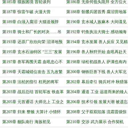
隙
第185章 猫族困境 首轮谈判
第186章 无奈何低头跪拜 全方位火
力打击
第187章 惊雷乍破 火漫大营
第188章 骷髅兵团首秀 腐沼营地落
幕
第189章 白须入腐沼 大猫送颈脖
第190章 玄水城人族麻木 大间谍见
缝插针
第191章 骑士和厂长的对决……吊
第192章 钓鱼执法大骑士 感动瀚海
打
好员工
第193章 还原厂欣欣向荣 沼泽地预
第194章 玄水发展 兽人反应 又见精
备挖金
观
第195章 玄水石油特区 “三三”发展
第196章 兽人秋狩开始 血吼再赴天
规划
霜
第197章 兽军再围天霜 血吼忠心不
第198章 绿松初战兽人 萨满也有内
二
鬼
第199章 天霜城错位攻击 五九改繁
第200章 钢铁巨兽下线 兽人大军北
星初现
归
第201章 法杖的指引 枉死的将军
第202章 幕后牵引 骑兵对冲 秋猎落
幕
第203章 战后总结 首轮军改 铁血革
第204章 通道 工业 远道而来的矮人
新
大师
第205章 元首通话 大师北上 工业之
第206章 技术引领 发展大潮 被遗忘
美
的云霜
第207章 归来 整顿 大算计 小情怀
第208章 父子双双陷落 流霜晋级惊
险
第209章 舰队南行 海族初见
第210章 交涉 武力展示 合作契机