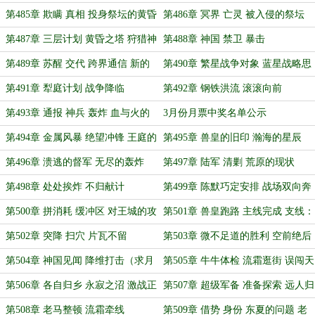
第485章 欺瞒 真相 投身祭坛的黄昏
第486章 冥界 亡灵 被入侵的祭坛
之主
第487章 三层计划 黄昏之塔 狩猎神
第488章 神国 禁卫 暴击
明
第489章 苏醒 交代 跨界通信 新的
第490章 繁星战争对象 蓝星战略思
规划
考
第491章 犁庭计划 战争降临
第492章 钢铁洪流 滚滚向前
第493章 通报 神兵 轰炸 血与火的
3月份月票中奖名单公示
要塞（万字大章求票）
第494章 金属风暴 绝望冲锋 王庭的
第495章 兽皇的旧印 瀚海的星辰
沉默
第496章 溃逃的督军 无尽的轰炸
第497章 陆军 清剿 荒原的现状
第498章 处处挨炸 不归献计
第499章 陈默巧定安排 战场双向奔
赴（补）
第500章 拼消耗 缓冲区 对王城的攻
第501章 兽皇跑路 主线完成 支线：
击试探
冰雪战歌营地
第502章 突降 扫穴 片瓦不留
第503章 微不足道的胜利 空前绝后
的接待
第504章 神国见闻 降维打击（求月
第505章 牛牛体检 流霜逛街 误闯天
票）
家
第506章 各自归乡 永寂之沼 激战正
第507章 超级军备 准备探索 远人归
酣
来
第508章 老马整顿 流霜牵线
第509章 借势 身份 东夏的问题 老