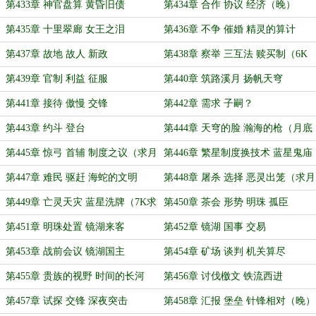
第433章 神官盘算 黄昏旧债
第434章 合作 协议 经济（晚）
第435章 十里翠廊 女王之泪
第436章 不争 催婚 精灵的算计
（晚）
第437章 故地 故人 新政
第438章 察举 三互法 赎买制（6K
求月票）
第439章 官制 利益 征服
第440章 筑路溪月 扬帆天穹
第441章 接待 傲慢 交锋
第442章 需求 子嗣？
第443章 约斗 登台
第444章 天穹的脸 瀚海的枪（月底
了，求还没投的月票谢谢）
第445章 惊弓 首辅 制度之议（求月
第446章 繁星制度换技术 蓝星鬼庙
票）
传血谕（求月票）
第447章 难民 驱赶 海蛇的文明
第448章 屠杀 选择 恶灵出笼（求月
票）
第449章 亡灵天灾 蓝星洗牌（7K求
第450章 茶会 形势 明珠 孤臣
月票）
（6.6K求月票）
第451章 明珠处置 镜湖来客
第452章 镜湖 国事 交易
第453章 战前会议 镜湖国主
第454章 矿场 谈判 机关算尽
第455章 贵族的视野 时间的长河
第456章 讨伐檄文 铁流西进
第457章 试探 交锋 深夜突击
第458章 汇报 堡垒 针锋相对（晚）