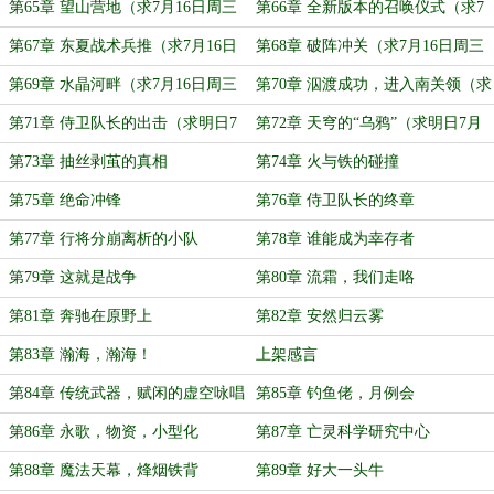
第65章 望山营地（求7月16日周三
第66章 全新版本的召唤仪式（求7
追读）
月16日周三追读）
第67章 东夏战术兵推（求7月16日
第68章 破阵冲关（求7月16日周三
周三追读）
追读）
第69章 水晶河畔（求7月16日周三
第70章 泅渡成功，进入南关领（求
追读）
7月16日周三追读）
第71章 侍卫队长的出击（求明日7
第72章 天穹的“乌鸦”（求明日7月
月16日周三追读）
16日周三追读）
第73章 抽丝剥茧的真相
第74章 火与铁的碰撞
第75章 绝命冲锋
第76章 侍卫队长的终章
第77章 行将分崩离析的小队
第78章 谁能成为幸存者
第79章 这就是战争
第80章 流霜，我们走咯
第81章 奔驰在原野上
第82章 安然归云雾
第83章 瀚海，瀚海！
上架感言
第84章 传统武器，赋闲的虚空咏唱
第85章 钓鱼佬，月例会
第86章 永歌，物资，小型化
第87章 亡灵科学研究中心
第88章 魔法天幕，烽烟铁背
第89章 好大一头牛