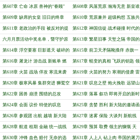
炉
静滞的封印
第607章 亡命 冰原 兽神的“眷顾”
第608章 风落荒原 瀚海无意 新皇谁
属？
第609章 缺席的女皇 旧日的终章
第610章 荒原兼并 超级构想 五族共
和
第611章 老政治的手段 被反对的提
第612章 神国信徒 战术碰撞 时代的
案
激流
六月月票活动中奖名单，暨守护原
第613章 繁星旧事 天堑之隔 帝国的
创反对抄袭单章
行动（背景和形势章）
第614章 浮空要塞 巨影遮天 破碎的
第615章 前卫天矛隔靴搔痒 赤旗一
防线
击初显狰狞
第616章 屠龙计 游击战 新账单 燃
第617章 蜕变的真相 飞跃的钥匙 领
烧的泥潭
主亲临的围猎
第618章 火苗 战场 佯攻 寒流来袭
第619章 火苗的努力 寒潮的侵袭 雷
声中的坠落
第620章 极寒风暴 集群突进 狮鹫空
第621章 叹息之壁 炮火挽歌 远望山
骑的反击与覆灭
谷的死亡冲锋
第622章 困兽 崩溃 围猎的总攻
第623章 落幕 叙功 即将开启的新时
代
第624章 会面 议价 特使的叹息
第625章 贪婪 胜利 新大陆的邀请函
第626章 参观团 出航 越墙 新大陆
第627章 迷雾 保险 大谈判 新航线
的呼唤
第628章 航道 租期 金融 统一战线
第629章 预算 取费 领主的慷慨 天
穹的计算
第630章 冲锋 血色 赔付 无奈的选
第631章 人上人 砧上肉 帝国的屠刀