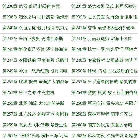
世界树
第236章 武器 价码 精灵的智慧
第237章 盛大欢迎仪式 老师深海钓
鱼
第238章 潮汐之约 旧日残党 瀚海新
第239章 亡灵安置 法阵激活 复制准
神
备
第240章 永恒之庭 银月暗涌 权力之
第241章 交锋 顽强 超级反转 破碎
争
囚笼
第243章 辛西亚救赎 再造兰蒂斯
第244章 月面取诡卵 深海小怪兽
第245章 孵化多足怪兽 环宁静海追
第246章 惊世一跃 浊水滔滔 阿辐之
捕
舞
第247章 夕阳锈船 甲板血幕 杀戮时
第248章 专家解析 繁星战鼓 南进序
刻（加更二）
曲（最后一天双倍求月票）
第249章 冲冠一怒为红颜 银月闪电
第250章 锋镝 朽城 白石最后的抵抗
下白石（最后一天双倍求月票）
第251章 破城 报告 全面扩大的战争
第252章 出乎意料的攻城 精灵的族
群困境
第253章 胯下之辱 生死危机
第254章 救赎 棋局 故人各自的宿命
第255章 北麓 浊流 大长老的决断
第256章 军事会议 得失总结 有限介
入
第257章 北方战起 远程空运 夏雕较
第258章 森林守望者 萌芽饲养员
劲
第259章 东夏无限制供养 紫云生命
第260章 萌芽的决策 东夏的承诺
树绽放
第261章 “阿辐”再现 横扫三海 万民
第262章 风暴前夜 红线来袭 对精灵