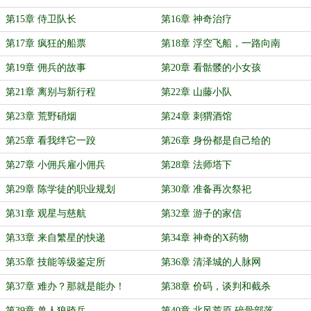
第15章 侍卫队长
第16章 神奇治疗
第17章 疯狂的船票
第18章 浮空飞船，一路向南
第19章 佣兵的故事
第20章 看骷髅的小女孩
第21章 离别与新行程
第22章 山藤小队
第23章 荒野硝烟
第24章 刺猬酒馆
第25章 看我绊它一跤
第26章 身份都是自己给的
第27章 小佣兵雇小佣兵
第28章 法师塔下
第29章 陈学徒的职业规划
第30章 准备再次祭祀
第31章 观星与慈航
第32章 游子的家信
第33章 来自繁星的快递
第34章 神奇的X药物
第35章 技能等级鉴定所
第36章 清泽城的人脉网
第37章 难办？那就是能办！
第38章 价码，谈判和截杀
第39章 兽人狼骑兵
第40章 北风荒原 碎骨部落