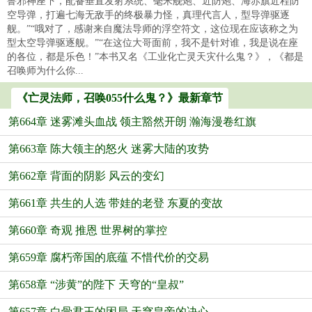
鲁邪神座下，配备垂直发射系统、毫米舰炮、近防炮、海赤旗近程防
空导弹，打遍七海无敌手的终极暴力怪，真理代言人，型导弹驱逐
舰。”“哦对了，感谢来自魔法导师的浮空符文，这位现在应该称之为
型太空导弹驱逐舰。”“在这位大哥面前，我不是针对谁，我是说在座
的各位，都是乐色！”本书又名《工业化亡灵天灾什么鬼？》，《都是
召唤师为什么你...
《亡灵法师，召唤055什么鬼？》最新章节
第664章 迷雾滩头血战 领主豁然开朗 瀚海漫卷红旗
第663章 陈大领主的怒火 迷雾大陆的攻势
第662章 背面的阴影 风云的变幻
第661章 共生的人选 带娃的老登 东夏的变故
第660章 奇观 推恩 世界树的掌控
第659章 腐朽帝国的底蕴 不惜代价的交易
第658章 “涉黄”的陛下 天穹的“皇叔”
第657章 白骨君王的困局 天穹皇帝的决心