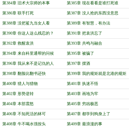
第384章 旧术大宗师的本事
第385章 现在看看是谁打死谁
第386章 联手打死
第387章 没人抢的东西没意思
第388章 没把鲨九当女人看
第389章 有智慧，有办法
第390章 你这人这么残忍的？
第391章 把袁洪忘了
第392章 救醒袁洪
第393章 共鸣与融合
第394章 来自科里通帮的问候
第395章 被骗了
第396章 我从来不是记仇的人
第397章 摆酒
第398章 翻脸比翻书还快
第399章 我的规矩就是北港的规矩
第400章 猎人与猎物
第401章 执迷不悟
第402章 形势逆转
第403章 画地为牢
第404章 本部震怒
第405章 穷凶极恶
第406章 不知死活的林可
第407章 都学到狗身上了
第408章 牛不喝水强按头
第409章 最浪漫的事