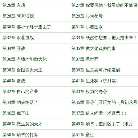
第26章 入籍
第27章 你要保他？我看你能不能保
住！
第28章 阿月误我
第29章 步为拳母
第30章 那小子终于露面了
第31章 小巷围杀
第32章 暗巷血战
第33章 既然你想要，把人拖出来！
第34章 开战
第35章 做大佬该做的事
第36章 有钱才能做大佬
第37章 见世面
第38章 合图四大天王
第39章 生意要可持续发展
第40章 赌战
第41章 生死状（求月票）
第42章 自己的产业
第43章 权力的野心
第44章 功夫练活了
第45章 跟你们开玩笑的（月初求月
票！）
第46章 虎下山
第47章 借人练拳（求月票！）
第48章 做生意的天才
第49章 炳爷，查到凶手了（求月
票！）
第50章 炳爷的打算
第51章 畜生