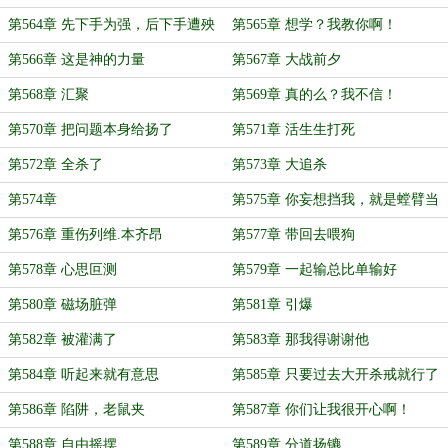
第564章 先下手为强，后下手遭殃
第565章 想学？我教你啊！
第566章 这是神的力量
第567章 大战前夕
第568章 汇聚
第569章 真的么？我不信！
第570章 把问题本身给扬了
第571章 活生生打死
第572章 全杀了
第573章 大追杀
第574章
第575章 你妄想挡我，就是螳臂当
车
第576章 重伤列维.本齐昂
第577章 带回去喂狗
第578章 心思叵测
第579章 一起输总比单输好
第580章 磁场脏弹
第581章 引爆
第582章 被灌满了
第583章 那我得谢谢他
第584章 听起来就有意思
第585章 只要过去大开杀戒就行了
第586章 陷阱，老鼠夹
第587章 你们让我很开心啊！
第588章 自由摇摆
第589章 分道扬镳