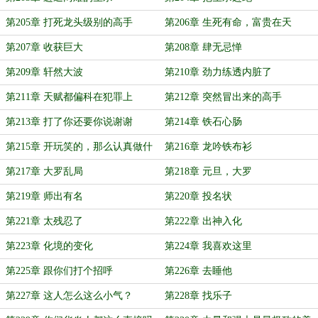
第205章 打死龙头级别的高手
第206章 生死有命，富贵在天
第207章 收获巨大
第208章 肆无忌惮
第209章 轩然大波
第210章 劲力练透内脏了
第211章 天赋都偏科在犯罪上
第212章 突然冒出来的高手
第213章 打了你还要你说谢谢
第214章 铁石心肠
第215章 开玩笑的，那么认真做什
第216章 龙吟铁布衫
么？
第217章 大罗乱局
第218章 元旦，大罗
第219章 师出有名
第220章 投名状
第221章 太残忍了
第222章 出神入化
第223章 化境的变化
第224章 我喜欢这里
第225章 跟你们打个招呼
第226章 去睡他
第227章 这人怎么这么小气？
第228章 找乐子