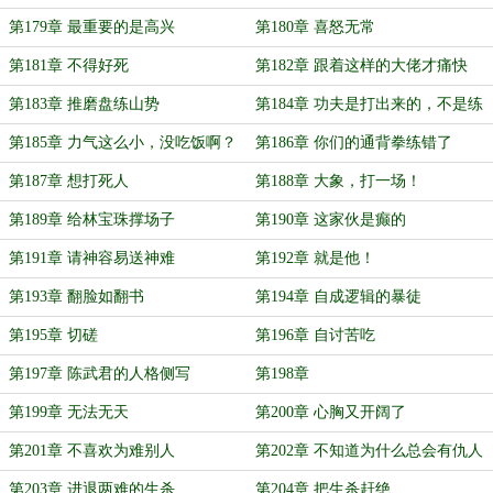
第179章 最重要的是高兴
第180章 喜怒无常
第181章 不得好死
第182章 跟着这样的大佬才痛快
第183章 推磨盘练山势
第184章 功夫是打出来的，不是练
出来的
第185章 力气这么小，没吃饭啊？
第186章 你们的通背拳练错了
第187章 想打死人
第188章 大象，打一场！
第189章 给林宝珠撑场子
第190章 这家伙是癫的
第191章 请神容易送神难
第192章 就是他！
第193章 翻脸如翻书
第194章 自成逻辑的暴徒
第195章 切磋
第196章 自讨苦吃
第197章 陈武君的人格侧写
第198章
第199章 无法无天
第200章 心胸又开阔了
第201章 不喜欢为难别人
第202章 不知道为什么总会有仇人
第203章 进退两难的生杀
第204章 把生杀赶绝