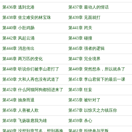
第436章 逃到北港
第437章 最动人的情话
第438章 坐立难安的林宝珠
第439章 见面就打
第440章 小肚鸡肠
第441章 闭关
第442章 风起云涌
第443章 碰撞
第444章 消息传出
第445章 强者的逻辑
第446章 两万匹的变化
第447章 完全境界
第448章 听说你们被李山君打了
第449章 突然想杀，所以就杀了
第450章 大和人再也没有武道了
第451章 李山君留下的最后一课
第452章 什么阿猫阿狗都招进来了
第453章 狂妄
第454章 抽身而退
第455章 被针对了
第456章 人善被人欺
第457章 以惊天之力镇压你
第458章 飞扬跋扈我为雄
第459章 杀心
第460章 没想到章节名，想到再换
第461章 拒绝参与平叛