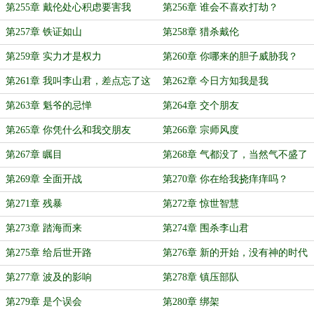
第255章 戴伦处心积虑要害我
第256章 谁会不喜欢打劫？
第257章 铁证如山
第258章 猎杀戴伦
第259章 实力才是权力
第260章 你哪来的胆子威胁我？
第261章 我叫李山君，差点忘了这
第262章 今日方知我是我
个名字
第263章 魁爷的忌惮
第264章 交个朋友
第265章 你凭什么和我交朋友
第266章 宗师风度
第267章 瞩目
第268章 气都没了，当然气不盛了
第269章 全面开战
第270章 你在给我挠痒痒吗？
第271章 残暴
第272章 惊世智慧
第273章 踏海而来
第274章 围杀李山君
第275章 给后世开路
第276章 新的开始，没有神的时代
第277章 波及的影响
第278章 镇压部队
第279章 是个误会
第280章 绑架