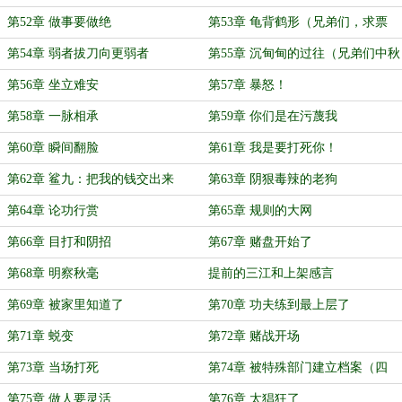
第52章 做事要做绝
第53章 龟背鹤形（兄弟们，求票
啊！）
第54章 弱者拔刀向更弱者
第55章 沉甸甸的过往（兄弟们中秋
快乐）
第56章 坐立难安
第57章 暴怒！
第58章 一脉相承
第59章 你们是在污蔑我
第60章 瞬间翻脸
第61章 我是要打死你！
第62章 鲨九：把我的钱交出来
第63章 阴狠毒辣的老狗
第64章 论功行赏
第65章 规则的大网
第66章 目打和阴招
第67章 赌盘开始了
第68章 明察秋毫
提前的三江和上架感言
第69章 被家里知道了
第70章 功夫练到最上层了
第71章 蜕变
第72章 赌战开场
第73章 当场打死
第74章 被特殊部门建立档案（四
更）
第75章 做人要灵活
第76章 太猖狂了