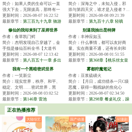
简介：如果人类的生命可以一直
简介：深海之中，未知入侵，邪
强大下去，无限拔高，那终有一
崇与第四天灾，谁才是入侵者？...
日能与天相接！...
更新时间：2026-08-07 16:22:52
更新时间：2026-08-08 09:21:39
最新章节：
第三百九十九章 驰游
最新章节：
第九百十八章 轻嗔
渡异景
修仙的我却来到了巫师世界
别逼我抽出昆特牌
作者：食草凯门鳄
作者：丰神应如玉
简介：杰明发现自己穿越了，金
简介：什么事情，都可以友好商
手指是修仙百科全书【大道书
量。实在商量不通，还有长剑和
阁】，可为什么穿越的却是巫师
更新时间：2026-08-07 12:13:42
魔杖。我只强调一点：别逼我抽
更新时间：2026-08-08 01:51:55
世界？！星环联邦...
最新章节：
第八百五十一章 多出
出昆特牌。·在...
最新章节：
第368章【桃乐丝女皇
来的七级
的私生子？！】
我有一个黑暗密武世界
雾都狩魔笔记
作者：一笑新尘
作者：豆浆硫磺火
简介：现实世界，秩序、和平、
简介：【月日，成功猎杀一只C级
稳定、文明……密武世界，黑
恶魔，获得一颗残缺的焦化心
暗、危险、灰烬、畸变陈峰穿越
更新时间：2026-08-08 03:02:52
脏，灵性升华。】【月日，成功
更新时间：2026-08-07 02:34:50
而来，成为锦城大...
最新章节：
第146章 雷池
猎杀一只温迪戈...
最新章节：
第298章 餐桌礼仪，躁
动的奇诺牌（二合一）
正在热播推荐
大陆综艺
国产动漫
AI漫剧