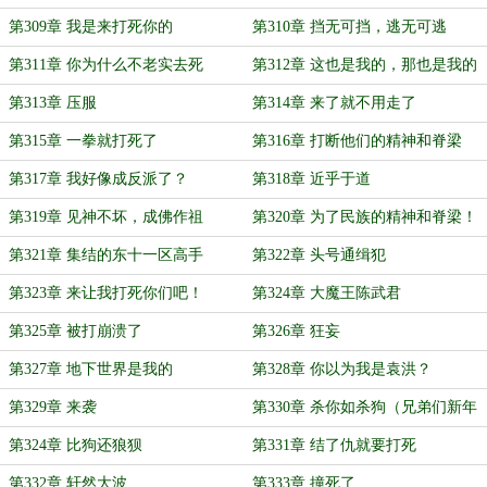
第309章 我是来打死你的
第310章 挡无可挡，逃无可逃
第311章 你为什么不老实去死
第312章 这也是我的，那也是我的
第313章 压服
第314章 来了就不用走了
第315章 一拳就打死了
第316章 打断他们的精神和脊梁
第317章 我好像成反派了？
第318章 近乎于道
第319章 见神不坏，成佛作祖
第320章 为了民族的精神和脊梁！
第321章 集结的东十一区高手
第322章 头号通缉犯
第323章 来让我打死你们吧！
第324章 大魔王陈武君
第325章 被打崩溃了
第326章 狂妄
第327章 地下世界是我的
第328章 你以为我是袁洪？
第329章 来袭
第330章 杀你如杀狗（兄弟们新年
快乐！）
第324章 比狗还狼狈
第331章 结了仇就要打死
第332章 轩然大波
第333章 撞死了