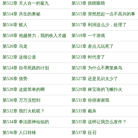
第512章 天人合一的鲨九
第513章 抓瞎眼睛
第514章 共生的奥秘
第515章 突然想起一点不高兴的事
第516章 赎人
第517章 利润这么少，处理了
第518章 他越努力，我的收入才越
第519章 一个游戏
高
第520章 乌龙
第521章 差点儿玩死了
第522章 这很公道
第523章 时代变了
第524章 自寻死路的计划
第525章 为什么不腾笼换鸟
第526章 借势
第527章 还是见识太少了
第528章 这挺简单的啊
第529章 林宝珠的飞蛾扑火
第530章 万万没想到
第531章 你得谢谢我
第532章 我打火机呢？
第533章 截杀
第534章 拳法跟神仙似的
第535章 这样让我怎么发作？
第536章 人口转移
第537章 征召