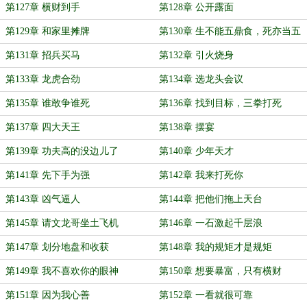
玩
第127章 横财到手
第128章 公开露面
第129章 和家里摊牌
第130章 生不能五鼎食，死亦当五
鼎烹！
第131章 招兵买马
第132章 引火烧身
第133章 龙虎合劲
第134章 选龙头会议
第135章 谁敢争谁死
第136章 找到目标，三拳打死
第137章 四大天王
第138章 摆宴
第139章 功夫高的没边儿了
第140章 少年天才
第141章 先下手为强
第142章 我来打死你
第143章 凶气逼人
第144章 把他们拖上天台
第145章 请文龙哥坐土飞机
第146章 一石激起千层浪
第147章 划分地盘和收获
第148章 我的规矩才是规矩
第149章 我不喜欢你的眼神
第150章 想要暴富，只有横财
第151章 因为我心善
第152章 一看就很可靠