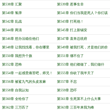
第538章 汇聚
第539章 惹事生非
第540章 氢弹
第541章 你们当我是死人？你们该
死！
第542章 乱战
第543章 打死他！
第544章 两清
第545章 打上新锡安
第546章 想办法稳住他们
第547章 直奔总统府
第548章 让我找找看，你在哪里
第549章 被我打死，才是他们的价
呢？
值
第550章 我想升个旗
第551章 绷不住了
第552章 恐怖
第553章 他们都做了，我们做什
么？
第554章 一起感受痛苦吧，师兄！
第555章 你砍了我半天了
第556章 被鲨九气的头皮发麻
第557章 不忿
第558章 自我认知
第559章 恐吓
第560章 全给你了
第561章 生死算不上什么大事
第562章 三万匹了
第563章 三百年来我为峰