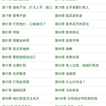
第77章 接收产业，扩大人手（第三
第78章 出手就要打死人
更）
第79章 桀骜不驯
第80章 陈武君的道
第81章 打死他们，心猿就没了
第82章 新术高手的异化
第83章 考校
第84章 散布舆论
第85章 虎啸金钟罩
第86章 筋骨齐鸣
第87章 是吉祥做的
第88章 挑衅
第89章 要怪就怪你自己
第90章 优势在我
第91章 全都打死
第92章 有人过线，我就打死你
第93章 吉祥叛变
第94章 说谢谢
第95章 打死哈里斯
第96章 什么叫专业？
第97章 栽赃陷害
第98章 当街刺杀
第99章 他们简直无法无天
第100章 记得发好市民奖给我