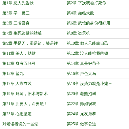
第1章 恶人先告状
第2章 下次我会打死你
第3章 举一反三
第4章 如临大敌
第5章 三省吾身
第6章 武馆的身份很好用
第7章 生死边缘的站桩
第8章 盗天机
第9章 手是刀，拳是箭，膝是锤
第10章 做人只能靠自己
第11章 杀人，劫财
第12章 没人能抢我的钱
第13章 身有五张弓
第14章 真是好苗子
第15章 鲨九
第16章 声色犬马
第17章 人靠衣装
第18章 没势力就是小瘪三
第19章 拜师，旧术与新术
第20章 老熊抱树
第21章 胆要大，命要硬！
第22章 师姐误我
第23章 心思坚定
第24章 兄友弟恭
对老读者说的一些话
第25章 做事公道