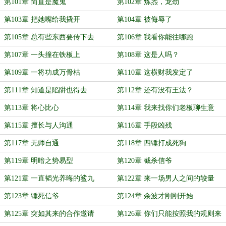
第101章 简直是魔鬼
第102章 炼炁，龙劲
第103章 把她嘴给我撬开
第104章 被侮辱了
第105章 总有些东西要传下去
第106章 我看你能往哪跑
第107章 一头撞在铁板上
第108章 这是人吗？
第109章 一将功成万骨枯
第110章 这横财我发定了
第111章 知道是陷阱也得去
第112章 还有没有王法？
第113章 将心比心
第114章 我来找你们老板聊生意
第115章 擅长与人沟通
第116章 手段凶残
第117章 无师自通
第118章 四锤打成死狗
第119章 明暗之势易型
第120章 截杀信爷
第121章 一直韬光养晦的鲨九
第122章 来一场男人之间的较量
第123章 锤死信爷
第124章 余波才刚刚开始
第125章 突如其来的合作邀请
第126章 你们只能按照我的规则来