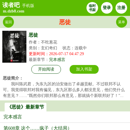
读者吧
手机版
临时
登录
注册
书架
m.dzb8.com
恶徒
返回
菜单
恶徒
作者：不吃葱花
类别：玄幻奇幻
状态：连载中
更新时间：2026-07-17 04:47:29
最新章节：
完本感言
开始阅读
加入书架
恶徒简介：
我叫陈武君，为东九区的治安做出了卓越贡献。不过联邦不认
可。我觉得联邦对我有偏见，东九区那么多人都没意见，他们凭什么
有意见？……“既然你们联邦那么有意见，那就搞个新联邦好了！”...
《恶徒》最新章节
完本感言
第608章 这个……疯子（大结局）