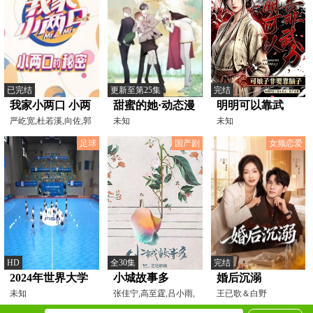
已完结
更新至第25集
完结
我家小两口 小两
甜蜜的她·动态漫
明明可以靠武
口的秘密
严屹宽,杜若溪,向佐,郭
未知
力，可娘子非要
未知
碧婷,禹景曦,戚蓝尹,
靠脑子
足球
国产剧
女频恋爱
HD
全30集
完结
2024年世界大学
小城故事多
婚后沉溺
生五人制足球锦
未知
张佳宁,高至霆,吕小雨,
王已歌＆白野
吴幸键,宋家腾,朱锐,
标赛男子四分之