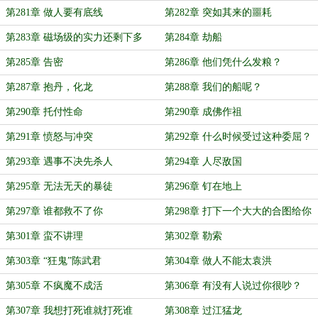
第281章 做人要有底线
第282章 突如其来的噩耗
第283章 磁场级的实力还剩下多
第284章 劫船
少？
第285章 告密
第286章 他们凭什么发粮？
第287章 抱丹，化龙
第288章 我们的船呢？
第290章 托付性命
第290章 成佛作祖
第291章 愤怒与冲突
第292章 什么时候受过这种委屈？
第293章 遇事不决先杀人
第294章 人尽敌国
第295章 无法无天的暴徒
第296章 钉在地上
第297章 谁都救不了你
第298章 打下一个大大的合图给你
第301章 蛮不讲理
第302章 勒索
第303章 “狂鬼”陈武君
第304章 做人不能太袁洪
第305章 不疯魔不成活
第306章 有没有人说过你很吵？
第307章 我想打死谁就打死谁
第308章 过江猛龙