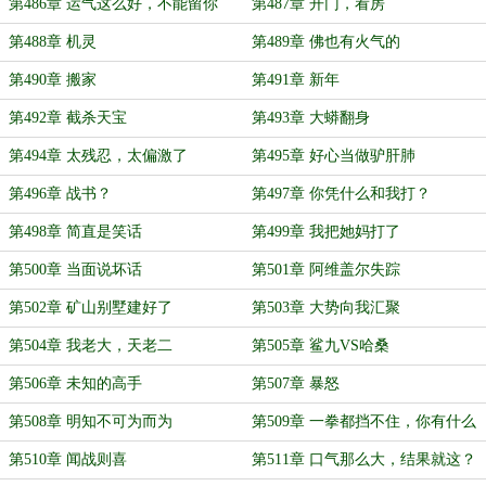
第486章 运气这么好，不能留你
第487章 开门，看房
第488章 机灵
第489章 佛也有火气的
第490章 搬家
第491章 新年
第492章 截杀天宝
第493章 大蟒翻身
第494章 太残忍，太偏激了
第495章 好心当做驴肝肺
第496章 战书？
第497章 你凭什么和我打？
第498章 简直是笑话
第499章 我把她妈打了
第500章 当面说坏话
第501章 阿维盖尔失踪
第502章 矿山别墅建好了
第503章 大势向我汇聚
第504章 我老大，天老二
第505章 鲨九VS哈桑
第506章 未知的高手
第507章 暴怒
第508章 明知不可为而为
第509章 一拳都挡不住，你有什么
资格和我谈
第510章 闻战则喜
第511章 口气那么大，结果就这？