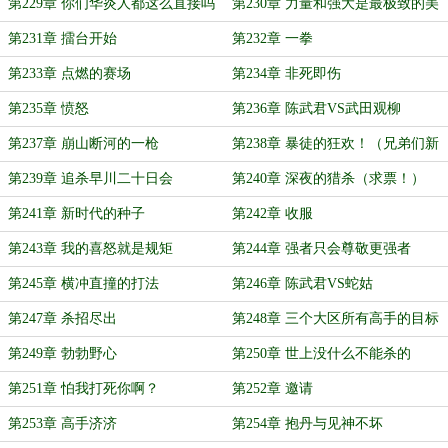
第229章 你们华炎人都这么直接吗
第230章 力量和强大是最极致的美
第231章 擂台开始
第232章 一拳
第233章 点燃的赛场
第234章 非死即伤
第235章 愤怒
第236章 陈武君VS武田观柳
第237章 崩山断河的一枪
第238章 暴徒的狂欢！（兄弟们新
年快乐！）
第239章 追杀早川二十日会
第240章 深夜的猎杀（求票！）
第241章 新时代的种子
第242章 收服
第243章 我的喜怒就是规矩
第244章 强者只会尊敬更强者
第245章 横冲直撞的打法
第246章 陈武君VS蛇姑
第247章 杀招尽出
第248章 三个大区所有高手的目标
第249章 勃勃野心
第250章 世上没什么不能杀的
第251章 怕我打死你啊？
第252章 邀请
第253章 高手济济
第254章 抱丹与见神不坏