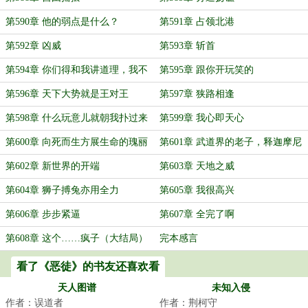
第590章 他的弱点是什么？
第591章 占领北港
第592章 凶威
第593章 斩首
第594章 你们得和我讲道理，我不
第595章 跟你开玩笑的
用和你们讲道理
第596章 天下大势就是王对王
第597章 狭路相逢
第598章 什么玩意儿就朝我扑过来
第599章 我心即天心
了
第600章 向死而生方展生命的瑰丽
第601章 武道界的老子，释迦摩尼
第602章 新世界的开端
第603章 天地之威
第604章 狮子搏兔亦用全力
第605章 我很高兴
第606章 步步紧逼
第607章 全完了啊
第608章 这个……疯子（大结局）
完本感言
看了《恶徒》的书友还喜欢看
天人图谱
未知入侵
作者：误道者
作者：荆柯守