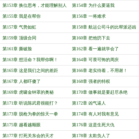
第153章 换位思考，才能理解别人
第154章 为什么要逼我
第155章 我是在帮你
第156章 一将难求
第157章 气势如虹
第158章 航运公司斗的比帮派还凶
第159章 顶级合同
第160章 把他扔下去
第161章 撕破脸
第162章 看一遍就学会了
第163章 想活命？我帮你啊！
第164章 可畏可怖的周庆
第165章 这是我们之间的差距
第166章 老实待着，不用谢！
第167章 人都吓傻了
第168章 强者的特权
第169章 虎啸金钟罩的奥秘
第170章 做事就是要赶尽杀绝
第171章 听说陈武君很能打？
第172章 凶气逼人
第173章 脱枪为拳的惊天一拳
第174章 有人对我有意见
第175章 越看越顺眼
第176章 这是生死大仇
第177章 打死关东会的天才
第178章 太欺负人了