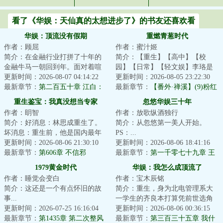
看了《华娱：天仙真的太想进步了》的书友还喜欢看
华娱：顶流没有假期
重燃青葱时代
作者：顾屈
作者：蜜汁姬
简介：在金融行业打拼了十年的
简介：【重生】【高中】【校
金融牛马一朝回到年。面对着喧
园】【日常】【轻文娱】李珞是
喧扰扰的世界，江白咧嘴一笑。
更新时间：2026-08-07 04:14:22
一名岁的无业……灵活就业者。
更新时间：2026-08-05 23:22:30
金融？狗都不干...
最新章节：
第二百五十章 江白：
毕业后写过小说，...
最新章节：
【番外·禅溪】(9)粉红
全场目光向我看齐！
色的梦
重生鉴宝：我真没想当专家
忽悠华娱三十年
作者：眀智
作者：放歌纵酒独行
简介：好消息：林思成重生了。
简介：从忽悠第一美人开始。
坏消息：重生前，他是国内最年
PS：...
轻的考古学家，文物鉴定、保护
更新时间：2026-08-06 21:30:10
更新时间：2026-08-06 18:41:16
及修复等学科带...
最新章节：
第606章 不信邪
最新章节：
第一千零七十九章 王
玉文来袭？《大象席地而坐》
1979黄金时代
华娱：我怎么成顶流了
作者：睡觉会变白
作者：宝木辰铭
简介：这还是一个有点怀旧的故
简介：重生，身为北电管理系大
事...
一学生的齐良本打算凭前世选角
更新时间：2026-07-25 16:16:04
导演的经验，积攒人脉资本重操
更新时间：2026-08-06 00:36:15
最新章节：
第1435章 第二次整风
旧业。没想到进...
最新章节：
第三百三十五章 我什