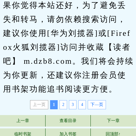
果你觉得本站还好，为了避免丢
失和转马，请勿依赖搜索访问，
建议你使用[华为刘揽器]或[Firef
ox火狐刘揽器]访问并收蔵【读者
吧】 m.dzb8.com。我们将会持续
为你更新，还建议你注册会员使
用书架功能追书阅读更方便。
上一页
1
2
3
4
下—页
上一章
查看目录
下一章
临时书架
加入书签
回顶部↑