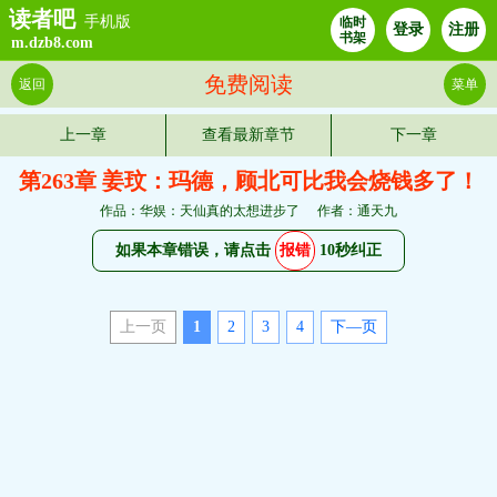
读者吧
手机版
临时
登录
注册
书架
m.dzb8.com
免费阅读
返回
菜单
上一章
查看最新章节
下一章
第263章 姜玟：玛德，顾北可比我会烧钱多了！
作品：华娱：天仙真的太想进步了
作者：通天九
如果本章错误，请点击
报错
10秒纠正
上一页
1
2
3
4
下—页