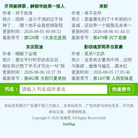
努力把握一切
波的安排
开局被绑票，解锁华娱第一狠人
来财
作者：祥子纹身
作者：将不在外
简介：国师：这小子演的过于传
简介：姜森重生到了十年前的小
神了……嗯？他不会真想绑架我
县城，还自带一个能预见未来一
吧？！诗人：什么意思？绑我摄
更新时间：2026-08-05 00:08:52
分钟的金手指。一分钟能干什
更新时间：2026-08-06 01:44:31
影干嘛！该绑架...
最新章节：
第520章 《大东北是我
么？本书又名《人...
最新章节：
第479章 闪了老腰
的家乡》(爆发补！)
东京医途
影综魂穿两界当富豪
作者：睡醒了会饿
作者：星辰V北拱
简介：重生平行时空的东京后，
简介：这里有古董局中局，志明
桐生和介憋了半天才写出一句“我
与春娇，傲慢与偏见，露水红
的高中成绩并不理想”，无奈之
更新时间：2026-08-06 10:37:39
颜，怪你过分美丽，老炮儿，硬
更新时间：2026-08-05 17:05:46
下，只能弃文...
最新章节：
第462章 大胆只要承担
汉，精英律师，三...
最新章节：
第1437章 人间至味是
风险
清欢
书名：
本站若有图片广告属于第三方接入，非本站所为，广告内容与本站无关，不代表
本站立场，请谨慎阅读。
Copyright © 2020 读者吧 All Rights Reserved.kk
SiteMap