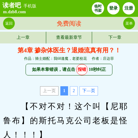
读者吧
手机版
临时
登录
注册
书架
m.dzb8.com
免费阅读
返回
菜单
上一章
查看最新章节
下一章
第4章 掺杂体医生？退婚流真有用？！
作品：骑士婚配：我68逢魔，老婆校花
作者：庄达菲
如果本章错误，请点击
报错
10秒纠正
上一页
1
2
下—页
　　【不对不对！这个叫【尼耶
鲁布】的斯托马克公司老板是怪
人！！！】