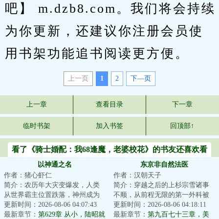
吧】 m.dzb8.com。我们将会持续
为你更新，还建议你注册会员使
用书架功能追书阅读更方便。
上一页
1
2
下—页
上一章
查看目录
下一章
临时书架
加入书签
回顶部↑
看了《骑士婚配：我68逢魔，老婆校花》的书友还喜欢看
以神通之名
东京非自然法医
作者：猪心虾仁
作者：汉朝天子
简介：农历年大灾变爆发，人类
简介：穿越之后的上杉宗雪诸事
从世界霸主位置跌落，神州成为
不顺，从前程无限的第一外科被
人类最后的自留地。年，武侯陆
更新时间：2026-08-06 04:07:43
赶去了最悲剧最没有前途最不受
更新时间：2026-08-06 04:18:11
昭正在接受调查...
最新章节：
第629章 从小，陆昭就
人待见没钱没地...
最新章节：
第九百七十三章，美