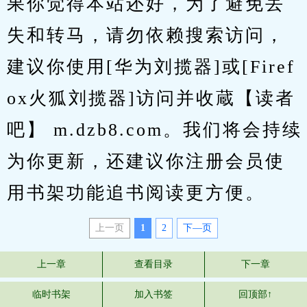
果你觉得本站还好，为了避免丢
失和转马，请勿依赖搜索访问，
建议你使用[华为刘揽器]或[Firef
ox火狐刘揽器]访问并收蔵【读者
吧】 m.dzb8.com。我们将会持续
为你更新，还建议你注册会员使
用书架功能追书阅读更方便。
上一页
1
2
下—页
上一章
查看目录
下一章
临时书架
加入书签
回顶部↑