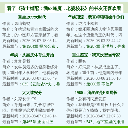
看了《骑士婚配：我68逢魔，老婆校花》的书友还喜欢看
重生1977大时代
华娱顶流，我真得狠狠操作你们
作者：凤山鹤鸣
作者：纯洁小松鼠
了
简介：年病退知青方言回城的火
简介：娱乐圈边缘人物许秀重回
车上，的中医师方言穿越了，看
年。在这个流量为王的时代，四
过不少年代文的他知道，一般这
更新时间：2026-08-07 18:05:14
大三小如日中天，大花与小花争
更新时间：2026-08-03 23:44:47
种情况下，自己...
最新章节：
第1964章 提名公布，
相斗艳。练习时...
最新章节：
第287章 王憷然：你来
法外狂徒
啦～我等你好久啦
华娱：从黑皮体育生开始
重生鉴宝：我真没想当专家
作者：笨笨是我
作者：眀智
简介：女学员最多的健身教练朱
简介：好消息：林思成重生了。
明，重回年大学时代。他看着镜
坏消息：重生前，他是国内最年
子中皮肤黝黑、身材健硕的自
更新时间：2026-08-07 23:06:49
轻的考古学家，文物鉴定、保护
更新时间：2026-08-06 21:30:10
己，思来想去，决...
最新章节：
635【云助农计划，委
及修复等学科带...
最新章节：
第606章 不信邪
员身份到手，好用的虎皮】
太太请安分
1960：我叔叔是FBI局长
作者：刘家长子.CS
作者：总有刁民想爱朕
简介：穿越而来。刘长存很郁
简介：我叔叔是FBI局长！什么？
闷。直接跳过恋爱步骤结婚生
你问我是谁？咳咳，我姓胡佛。
子，喜提一儿一女。大儿子在家
更新时间：2026-08-07 02:46:14
年的初夏，一名侧写师重生在叛
更新时间：2026-08-07 22:07:30
乖巧懂事，可在外却...
最新章节：
第465章 正面回应
逆青年身上，...
最新章节：
543、地下室里的排泄
物