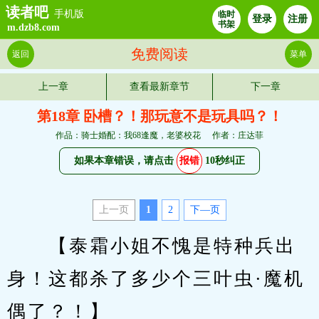
读者吧
手机版
临时
登录
注册
书架
m.dzb8.com
免费阅读
返回
菜单
上一章
查看最新章节
下一章
第18章 卧槽？！那玩意不是玩具吗？！
作品：骑士婚配：我68逢魔，老婆校花
作者：庄达菲
如果本章错误，请点击
报错
10秒纠正
上一页
1
2
下—页
　　【泰霜小姐不愧是特种兵出
身！这都杀了多少个三叶虫·魔机
偶了？！】