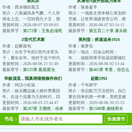
美武宗
从满仓A股开始成为资本
作者：西乡塘吹瓶王
作者：辣条鲨手
简介：八面威风杀气飘，个人所
简介：一场犹太资本精心策划的
得全上交。一百转我九十五，我
空难，让世界顶级资管公司，桥
的手段你清楚。……费兰本是世
更新时间：2026-08-07 03:09:03
水基金的经理张扬意外重回年。
更新时间：2026-08-07 03:14:15
纪的一名教授，...
最新章节：
第272章：王鱼必须死
这一年，次贷危...
最新章节：
第五百二十章 寡头联
手套绞索，张扬匹配资本队友
Z世代艺术家
美利坚：疾速追杀1924
作者：起酥面包
作者：漱梦实
简介：出生于年的Z世代水军头
简介：地点：旧金山时间：
子，重生在年。他对于这个时代
年……他能用单手给温切斯顿杠
没有任何滤镜，因此感到强烈窒
更新时间：2026-08-06 21:31:49
杆步枪上弹。他精通美利坚居
更新时间：2026-08-06 02:53:44
息。影视剧粗糙...
最新章节：
第535章 眼底星光
合。他的莫桑比克射击...
最新章节：
第465章 李昱，你怎么
又跟别的美女做搭档？休息一下
华娱顶流，我真得狠狠操作你们
起航1992
好不好？（二合一）
作者：纯洁小松鼠
作者：千年静守
了
简介：娱乐圈边缘人物许秀重回
简介：张启航万万没想到，自己
年。在这个流量为王的时代，四
重生回来的第一件事，竟然是被
大三小如日中天，大花与小花争
更新时间：2026-08-03 23:44:47
逼着帮单位背黑锅……...
更新时间：2026-08-06 20:25:53
相斗艳。练习时...
最新章节：
第287章 王憷然：你来
最新章节：
第1588章 曲线帮夫
啦～我等你好久啦
书名：