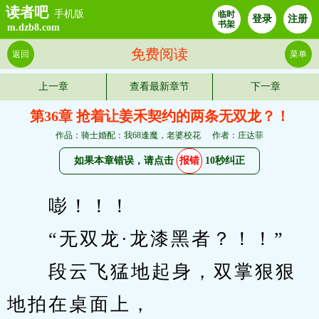
读者吧
手机版
临时
登录
注册
书架
m.dzb8.com
免费阅读
返回
菜单
上一章
查看最新章节
下一章
第36章 抢着让姜禾契约的两条无双龙？！
作品：骑士婚配：我68逢魔，老婆校花
作者：庄达菲
如果本章错误，请点击
报错
10秒纠正
　　嘭！！！
　　“无双龙·龙漆黑者？！！”
　　段云飞猛地起身，双掌狠狠
地拍在桌面上，