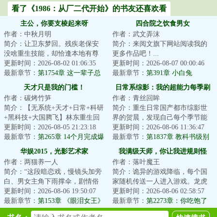
看了《1986：从厂二代开始》的书友还喜欢看
主公，你要支棱起来呀
四合院之饮食男女
作者：中秋月明
作者：武文弄沫
简介：让卫东梦回。残疾老保安
简介：来阅文旗下网站阅读我的
没啥重生技能，却恰逢本地有尊
更多作品吧！...
通天彻地的超级大神，当然要鞍
更新时间：2026-08-02 01:06:35
更新时间：2026-08-07 00:00:46
前马后，悉心跟...
最新章节：
第1754章 这一辈子总
最新章节：
第391章 小白兔
要为什么拼命
天才只是我的门槛！
日常系综影：我的超能力每季刷
作者：碳烤竹笋
作者：青丝回眸
新
简介：【无系统+天才+日常+科研
简介：重生日常国产都市综影世
+黑科技+大国腾飞】林东重生回
界的贺晨，发现自己每个季节能
到幼儿时期。一个强大的灵魂，
更新时间：2026-08-05 21:23:18
刷新出一种超能力，从此过上了
更新时间：2026-08-06 11:36:47
住进一具幼小...
最新章节：
第265章 14个月完成爆
不一样的日常人...
最新章节：
第1837章 教科书级别
震发动机
的挖坑埋人！皮一下很开心的贺
华娱2015，光影艺术家
我满级天师，你让我进规则怪
晨！
作者：两猫养一人
作者：落叶魔王
谈？
简介：“这段暗恋戏，慢镜头加旁
简介：诡异的游戏降临，每个国
白、男女主角下雨撑伞，剧情俗
家随机传送一人进入游戏。龙虎
套，节奏也稀烂。虽然是流量偶
更新时间：2026-08-06 19:50:07
山修炼了两年的张阳青莫名其妙
更新时间：2026-08-06 02:58:57
像片剧，手艺...
最新章节：
第153章 《眼泪女王》
进入了规则怪谈...
最新章节：
第2273章：你吃饱了
爆火亚洲，船妹旧视频被扒！
没？我带你去和她单挑！（求订