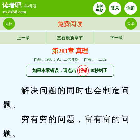
读者吧
手机版
临时
登录
注册
书架
m.dzb8.com
免费阅读
返回
菜单
上一章
查看最新章节
下一章
第281章 真理
作品：1986：从厂二代开始
作者：一二32
如果本章错误，请点击
报错
10秒纠正
　　解决问题的同时也会制造问
题。
　　穷有穷的问题，富有富的问
题。