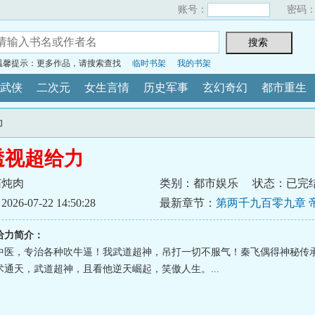
账号：
密码
温馨提示：更多作品，请搜索查找
临时书架
我的书架
武侠
二次元
女生言情
历史军事
玄幻奇幻
都市重生
力
透视超给力
茄炖肉
类别：都市娱乐
状态：已完
6-07-22 14:50:28
最新章节：
第两千九百零九章 
局）
给力简介：
中医，专治各种吹牛逼！我武道超神，吊打一切不服气！秦飞偶得神秘传
通天，武道超神，且看他逆天崛起，笑傲人生。...