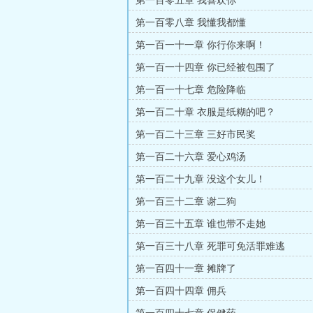
第一百零五章 我喜欢你
第一百零八章 我懂我都懂
第一百一十一章 你行你来啊！
第一百一十四章 你已经被包围了
第一百一十七章 危险降临
第一百二十章 衣服是纸糊的吧？
第一百二十三章 三好市民奖
第一百二十六章 爱心鸡汤
第一百二十九章 没这个女儿！
第一百三十二章 谢二狗
第一百三十五章 谁也带不走她
第一百三十八章 死罪可免活罪难逃
第一百四十一章 摊牌了
第一百四十四章 佣兵