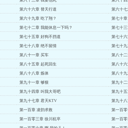
第六十三章 我要他死
第六十四
第六十六章 替天行道
第六十七
第六十九章 吃了翔？
第七十章
第七十二章 我能休息一下吗？
第七十三
第七十五章 好狗不挡道
第七十六
第七十八章 绝不留情
第七十九
第八十一章 买车
第八十二
第八十五章 起死回生
第八十六
第八十八章 炼体
第八十九
第九十一章 够狠
第九十二
第九十四章 叫我大哥吧
第九十五
第九十七章 君天KTV
第九十八
第一百章 凌韵求救
第一百零
第一百零三章 徐川杭卒
第一百零