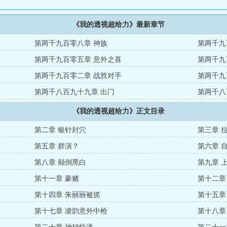
《我的透视超给力》最新章节
第两千九百零八章 神族
第两千九
第两千九百零五章 意外之喜
第两千九
第两千九百零二章 战胜对手
第两千九
第两千八百九十九章 出门
第两千八
《我的透视超给力》正文目录
第二章 银针封穴
第三章 
第五章 群演？
第六章 
第八章 颠倒黑白
第九章 
第十一章 豪赌
第十二章
第十四章 朱丽丽被抓
第十五章
第十七章 凌韵意外中枪
第十八章