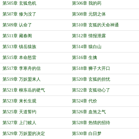
第505章 玄狐危机
第506章 我的药
第507章 修为没了
第508章 元阴之体
第509章 认命了
第510章 玄狐的天命神通
第511章 藏春阁
第512章 情报泄露
第513章 镇岳猿族
第514章 猿白山
第515章 本命怒雷
第516章 生擒
第517章 李寒舟的信
第518章 狮子大开口
第519章 万妖盟来人
第520章 玄狐的担忧
第521章 柳东岳的硬气
第522章 玄狐动心了
第523章 来长生观
第524章 代价
第525章 天道誓约
第526章 血煞之气
第527章 上门赎人
第528章 热情的招待
第529章 万妖盟的决定
第530章 白日梦