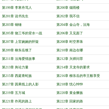
第199章 李寒舟骂人
第200章 烟雨楼
第201章 说书先生
第202章 我不信
第203章 铜锤
第204章 金山寺，法海
第205章 饶三爷的背水一战
第206章 又见面了
第207章 上官婉婉的怀疑
第208章 时空界珠
第209章 柳东岳饿了
第210章 南边在哪
第211章 法海爱情故事
第212章 兴师问罪
第213章 舆论力量
第214章 天龙寺的要求
第215章 西庭青蛇族
第216章 柳东岳的帝王般享受
第217章 因果线上的人影
第218章 忧心忡忡
第219章 五方城
第220章 黄金狮族
第221章 作死的路上
第222章 回家的路