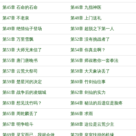
第45章 石命的石命
第46章 九指神医
第47章 不老泉
第48章 上门送礼
第49章 绝情仙子登场
第50章 超脱之下第一人
第51章 万里雪飘
第52章 没有挑战者了
第53章 大师兄来信了
第54章 你真去啊？
第55章 唐门唐晚书
第56章 师叔教你一套拳法
第57章 云荒大祭司
第58章 大天象诀丢了
第59章 楚星河的决定
第60章 竹剑仙往事
第61章 战争后的凌烟城
第62章 剑仙的实力
第63章 想见沈竹吗？
第64章 秘法的后遗症是脸疼
第65章 周乾麟丢了
第66章 求雨
第67章 明争暗斗
第68章 这位是云荒少主
第69章 灵宝而已，我就会做
第70章 皇室扶持的机缘