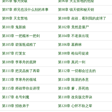
第95章 修为突破
第96章 天玄禁地的危险
第97章 师兄也没什么别的本事
第98章 镇天锁和秘天钥
第99章 天玄禁地
第100章 叔叔，看到我的皮球了
吗？
第101章 鬼新娘
第102章 竟然是僵尸
第103章 一把糯米一把剑
第104章 不老泉出现
第105章 碧落瓶成精了
第106章 墓葬林
第107章 灯笼女
第108章 枪仙司徒凌
第109章 李寒舟的底牌
第110章 真武一剑
第111章 把灵晶捡了再晕
第112章 一切都会过去的
第113章 李寒舟的领域
第114章 陈湛的杀意
第115章 师叔带你去讲理
第116章 爹，弄死他
第117章 名号剑魔
第118章 改良版北帝诀
第119章 招收弟子
第120章 心怀不轨之辈