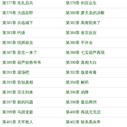
第377章 先礼后兵
第378章 剑压众生
第379章 大战在即
第380章 萧天圣的决断
第381章 兵临城下
第382章 禹青阳来了
第383章 约谈
第384章 各宗反应
第385章 找师叔去
第386章 不许去
第387章 苏念一来了
第388章 七宝葫芦再现
第389章 葫芦娃救爷爷
第390章 真相大白
第391章 退场吧
第392章 饭菜有毒
第393章 告知真相
第394章 解药
第395章 宗主到来
第396章 劝降
第397章 新的问题
第398章 最后两州
第399章 马踏龙庭
第400章 再战元无忌
第401章 天牢救人
第402章 斩杀禹央帝