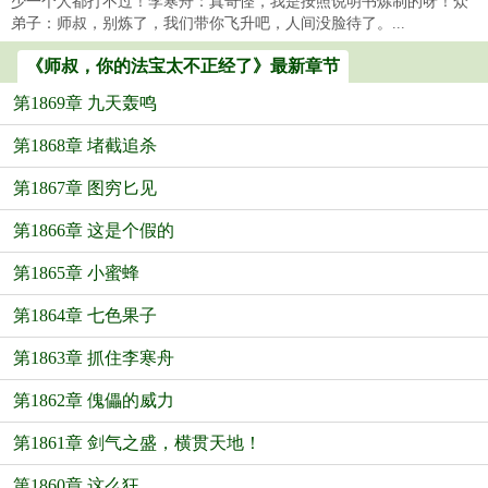
少一个人都打不过！李寒舟：真奇怪，我是按照说明书炼制的呀！众
弟子：师叔，别炼了，我们带你飞升吧，人间没脸待了。...
《师叔，你的法宝太不正经了》最新章节
第1869章 九天轰鸣
第1868章 堵截追杀
第1867章 图穷匕见
第1866章 这是个假的
第1865章 小蜜蜂
第1864章 七色果子
第1863章 抓住李寒舟
第1862章 傀儡的威力
第1861章 剑气之盛，横贯天地！
第1860章 这么狂