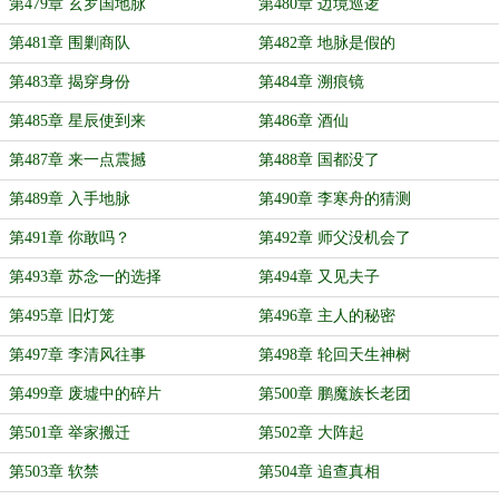
第479章 玄罗国地脉
第480章 边境巡逻
第481章 围剿商队
第482章 地脉是假的
第483章 揭穿身份
第484章 溯痕镜
第485章 星辰使到来
第486章 酒仙
第487章 来一点震撼
第488章 国都没了
第489章 入手地脉
第490章 李寒舟的猜测
第491章 你敢吗？
第492章 师父没机会了
第493章 苏念一的选择
第494章 又见夫子
第495章 旧灯笼
第496章 主人的秘密
第497章 李清风往事
第498章 轮回天生神树
第499章 废墟中的碎片
第500章 鹏魔族长老团
第501章 举家搬迁
第502章 大阵起
第503章 软禁
第504章 追查真相