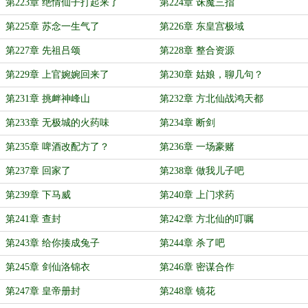
第223章 绝情仙子打起来了
第224章 诛魔三指
第225章 苏念一生气了
第226章 东皇宫极域
第227章 先祖吕颂
第228章 整合资源
第229章 上官婉婉回来了
第230章 姑娘，聊几句？
第231章 挑衅神峰山
第232章 方北仙战鸿天都
第233章 无极城的火药味
第234章 断剑
第235章 啤酒改配方了？
第236章 一场豪赌
第237章 回家了
第238章 做我儿子吧
第239章 下马威
第240章 上门求药
第241章 查封
第242章 方北仙的叮嘱
第243章 给你揍成兔子
第244章 杀了吧
第245章 剑仙洛锦衣
第246章 密谋合作
第247章 皇帝册封
第248章 镜花