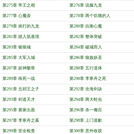
第275章 帝王之相
第276章 说服九龙
第277章 心魔壶
第278章 两个饥饿的人
第279章 挨打的九龙
第280章 抗衡心魔
第281章 踏入筑基境
第282章 整体突破
第283章 银狼城
第284章 破城而入
第285章 大军入城
第286章 狼族妖圣
第287章 妖神骸骨
第288章 五行道体
第289章 殊死一战
第290章 李寒舟之死
第291章 北祁王之子
第292章 沧海剑诀
第293章 剑道天才
第294章 两大蛀虫
第295章 黄家出面
第296章 杀一儆百
第297章 李寒舟之墓
第298章 上门道歉
第299章 安全检查
第300章 意外收获