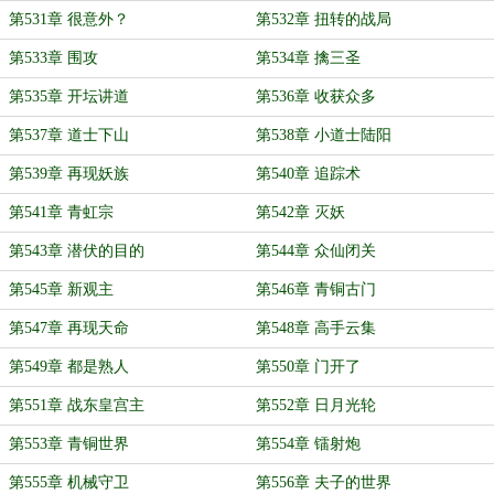
第531章 很意外？
第532章 扭转的战局
第533章 围攻
第534章 擒三圣
第535章 开坛讲道
第536章 收获众多
第537章 道士下山
第538章 小道士陆阳
第539章 再现妖族
第540章 追踪术
第541章 青虹宗
第542章 灭妖
第543章 潜伏的目的
第544章 众仙闭关
第545章 新观主
第546章 青铜古门
第547章 再现天命
第548章 高手云集
第549章 都是熟人
第550章 门开了
第551章 战东皇宫主
第552章 日月光轮
第553章 青铜世界
第554章 镭射炮
第555章 机械守卫
第556章 夫子的世界