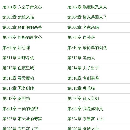
第301章 六公子萧文心
第302章 鹏魔族又来人
第303章 危机来临
第304章 柳东岳回来了
第305章 祭血阁的杀手
第306章 老家来信
第307章 愤怒的萧文心
第308章 血菩萨
第309章 叩心阵
第310章 最简单的剑诀
第311章 剑碑考核
第312章 黑袍人
第313章 血流皇城
第314章 夫子出手
第315章 吞天魔功
第316章 名剑寒雀
第317章 无名剑碑
第318章 狸花猫
第319章 返照功
第320章 仙人之剑
第321章 三仙的秘密
第322章 我是你师父
第323章 萧天圣的寿宴
第324章 东皇宫（上）
第325章 东皇宫（下）
第326章 极域之中