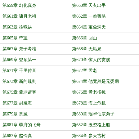
第659章 幻化真身
第660章 天玄出手
第661章 啸月老祖
第662章 一拳轰杀
第663章 往魂诀
第664章 宝鼎洞天
第665章 帝宝
第666章 回山
第667章 弟子考核
第668章 无垢泉
第669章 登顶第一
第670章 惊人的赏赐
第671章 千里传音
第672章 孟老
第673章 新的规则
第674章 他竟然是元婴期
第675章 孟老请客
第676章 孟老招揽
第677章 封魔海
第678章 海上危机
第679章 恶魔
第680章 瑶华仙宗弟子
第681章 季府的飞舟
第682章 没资格上船
第683章 赵怜真
第684章 参天古树