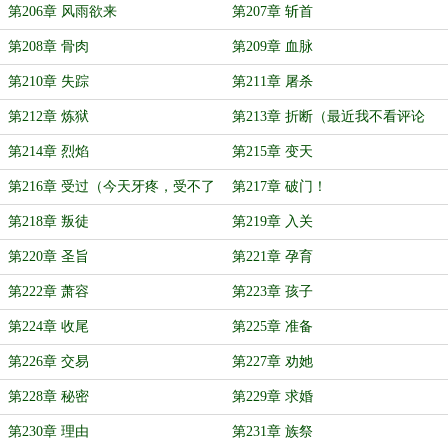
事了。）
第206章 风雨欲来
第207章 斩首
第208章 骨肉
第209章 血脉
第210章 失踪
第211章 屠杀
第212章 炼狱
第213章 折断（最近我不看评论
了，怕你们骂我，捂脸）
第214章 烈焰
第215章 变天
第216章 受过（今天牙疼，受不了
第217章 破门！
了，打不下去，就一更）
第218章 叛徒
第219章 入关
第220章 圣旨
第221章 孕育
第222章 萧容
第223章 孩子
第224章 收尾
第225章 准备
第226章 交易
第227章 劝她
第228章 秘密
第229章 求婚
第230章 理由
第231章 族祭