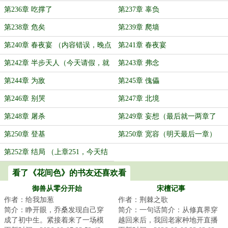
第236章 吃撑了
第237章 辜负
第238章 危矣
第239章 爬墙
第240章 春夜宴 （内容错误，晚点
第241章 春夜宴
替换）
第242章 半步天人（今天请假，就
第243章 弗念
2000字哦)
第244章 为敌
第245章 傀儡
第246章 别哭
第247章 北境
第248章 屠杀
第249章 妄想（最后就一两章了
吧，快结束了）
第250章 登基
第250章 宽容（明天最后一章）
第252章 结局 （上章251，今天结
局，编辑让我给个番外结束，看改
看了《花间色》的书友还喜欢看
天）
御兽从零分开始
宋檀记事
作者：给我加葱
作者：荆棘之歌
简介：睁开眼，乔桑发现自己穿
简介：一句话简介：从修真界穿
成了初中生。紧接着来了一场模
越回来后，我回老家种地开直播