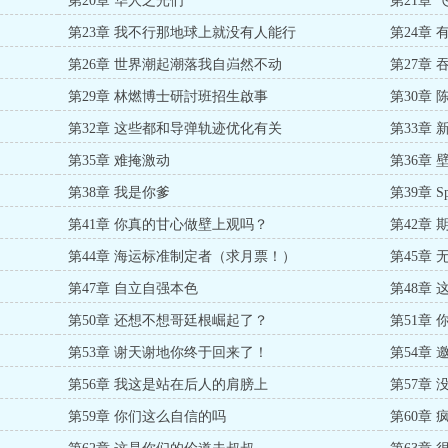
第20章 华人之光们
第21章
第23章 我不行那地球上就没有人能行
第24章
第26章 世界潮起潮落我自岿然不动
第27章
第29章 林燃博士研討班招生啟事
第30章
第32章 这些都和导弹轨迹优化有关
第33章
第35章 难掩激动
第36章 
第38章 我是你爹
第39章 S
第41章 你真的甘心做壁上观吗？
第42章
第44章 海运标准制定者（求月票！）
第45章
第47章 自立自强本色
第48章
第50章 还想不想哥廷根崛起了？
第51章
第53章 谢天谢地你终于回来了！
第54章 
第56章 我这是站在后人的肩膀上
第57章
第59章 你们这么自信的吗
第60章