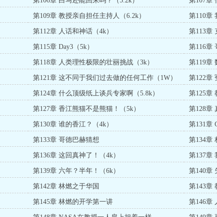
第106章 白马还能回来吗？（5.2k）
第107章
第109章 教授亲自担任主持人（6.2k）
第110
第112章 人话和神话（4k）
第113章
第115章 Day3（5k）
第116章
第118章 人类理性极限的壮丽挑战（3k）
第119
第121章 这不同于我们过去做的任何工作（1W）
第122章
第124章 什么顶级纸上谈兵专家啊（5.8k）
第125章
第127章 香江熊猫不是熊猫！（5k）
第128
第130章 谁的香江？（4k）
第131章
第133章 哥德巴赫猜想
第134章
第136章 这回真神了！（4k）
第137章
第139章 六年？半年！（6k）
第140
第142章 林燃之于华国
第143
第145章 林燃的开学第一讲
第146