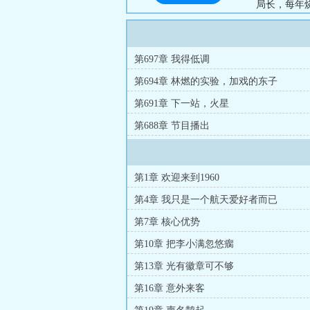
局长，每年
研合作挥斥
控脚带电子
木卫二，开
第697章 我得低调
种。林燃蓦然
第694章 林燃的实验，加戏的东子
第691章 下一站，火星
第688章 节目播出
第1章 欢迎来到1960
第4章 我只是一个航天爱好者而已
第7章 核心优势
第10章 把李小满忽悠瘸
第13章 光有徽章可不够
第16章 意外来客