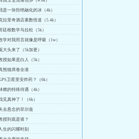
 传国玉玺流落他乡（4.8k）
章 我是一块拒绝融化的冰（4k）
 克拉里奇酒店素数悟道（5.4k）
 哥廷根数学马拉松（5k）
章 数学对我而言就像是呼吸（1w）
 冤大头来了（5k加更）
 教授如果是白人（5k）
章 真熊猫席卷全港
 GPS卫星里安炸药？（6k）
 林燃的特殊待遇（4k）
 我见真神了！（6k）
章 失去悬念的菲尔兹
章 教授到底是谁？
章 人生的闪耀时刻