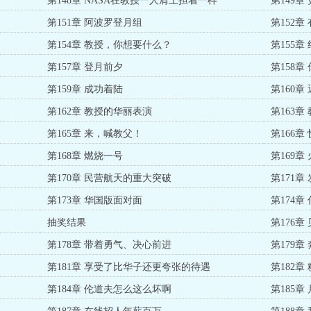
第148章 NASA在教授一人肩上担着一样
第149
第151章 阿波罗登月组
第152章
第154章 教授，你想要什么？
第155
第157章 登月前夕
第158
第159章 成功着陆
第160章
第162章 教授的华丽表演
第163章
第165章 来，喊教父！
第166
第168章 燃烧一号
第169章
第170章 民营航天的重大突破
第171章
第173章 华国版面对面
第174章
抽奖结果
第176章
第178章 带着勇气、决心前进
第179章
第181章 享受了比华子还更夸张的待遇
第182章
第184章 伦道夫怎么这么坏啊
第185章