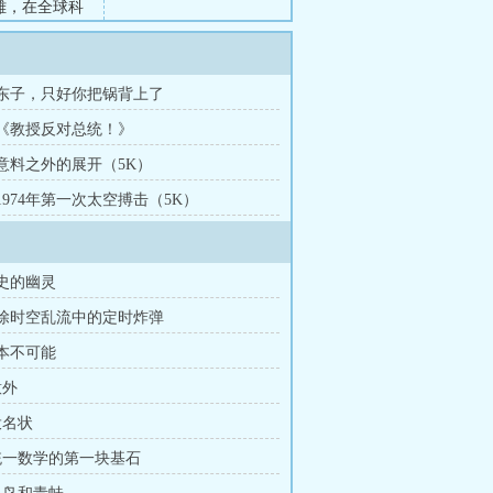
雄，在全球科
技术盗窃的指
结宇航员出发
是未来的火
章 东子，只好你把锅背上了
章 《教授反对总统！》
 意料之外的展开（5K）
 1974年第一次太空搏击（5K）
历史的幽灵
拆除时空乱流中的定时炸弹
根本不可能
意外
投名状
 统一数学的第一块基石