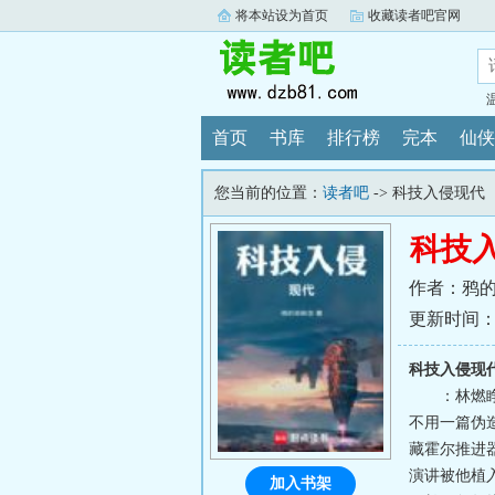
将本站设为首页
收藏读者吧官网
首页
书库
排行榜
完本
仙侠
您当前的位置：
读者吧
-> 科技入侵现代
科技
作者：鸦
更新时间：202
科技入侵现
：林燃
不用一篇伪
藏霍尔推进
演讲被他植入
加入书架