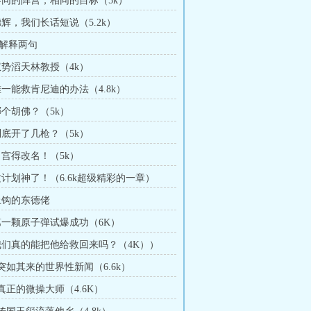
 不同的阵营，相同的目标（5k）
德辉，我们长话短说（5.2k）
解释两句
 权势滔天林教授（4k）
唯一能救肯尼迪的办法（4.8k）
哪个胡佛？（5k）
 到底开了几枪？（5k）
白宫得改名！（5k）
 这计划神了！（6.6k超级精彩的一章）
 上钩的东德佬
 第一颗原子弹试爆成功（6K）
 我们真的能把他给救回来吗？（4K））
 突如其来的世界性新闻（6.6k）
 真正的微操大师（4.6K）