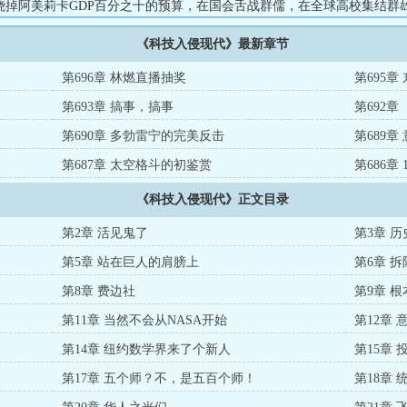
烧掉阿美莉卡GDP百分之十的预算，在国会舌战群儒，在全球高校集结群
方遒。：在阿美莉卡复刻阿波罗工程重返月球后身陷囹圄，在国会山面对
《科技入侵现代》最新章节
镣铐。历尽千辛万苦回到华国后打造托拉斯怪兽，在火星上建造基地，集
启土卫五的大改造计划。这场跨越时空的豪赌中，他既是历史的幽灵，也
第696章 林燃直播抽奖
第695
回首时发现自己早已将整个世界点燃。...
第693章 搞事，搞事
第692
第690章 多勃雷宁的完美反击
第689章
第687章 太空格斗的初鉴赏
第686章
《科技入侵现代》正文目录
第2章 活见鬼了
第3章 
第5章 站在巨人的肩膀上
第6章 
第8章 费边社
第9章 
第11章 当然不会从NASA开始
第12章 
第14章 纽约数学界来了个新人
第15章 
第17章 五个师？不，是五百个师！
第18章