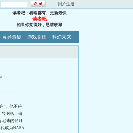
：
用户注册
读者吧：看啥都有、更新最快
读者吧
如果你觉得好，恳请收藏
灵异悬疑
游戏竞技
科幻未来
中
户”。他不得
五号图纸上偷
肯尼迪的登月
代成为NASA