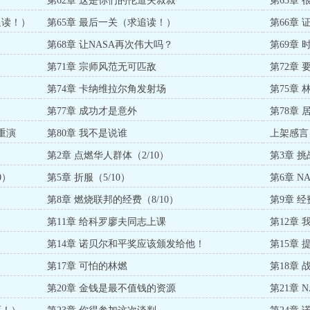
第62章 这是你们的伦道夫叔叔
第63章
追读！）
第65章 最后一关（求追读！）
第66章 
第68章 让NASA再次伟大吗？
第69章
第71章 宗师风范无可匹敌
第72章 
第74章 卡纳维拉尔角发射场
第75章
第77章 成功才是意外
第78章
重演
第80章 我不是说谁
上架感言
第2章 点燃华人群体（2/10）
第3章 挑
0）
第5章 折服（5/10）
第6章 N
第8章 燃烧联邦的经费（8/10）
第9章 经
第11章 给科罗廖夫同志上课
第12章
第14章 诺贝尔和平奖应该颁发给他！
第15章 
第17章 可怕的林燃
第18章 
第20章 金钱是最不值钱的资源
第21章