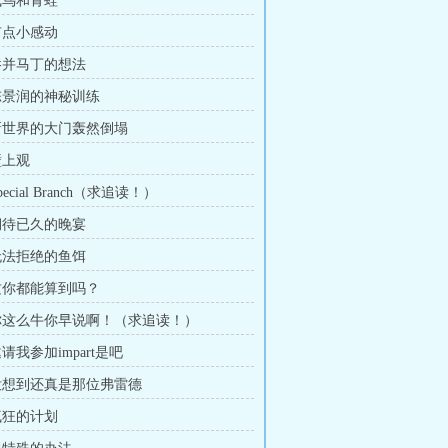
 飞鸟和青蛙
 有点小感动
 吞并马丁的想法
 陈景润的神秘训练
 新世界的大门轰然倒塌
壁上观
pecial Branch（求追读！）
 期待已久的晚宴
 无法拒绝的鱼饵
 这你都能算到吗？
 你这么牛你早说啊！（求追读！）
邀请我参加impart是吧
 没想到还真是那位弗雷德
 疯狂的计划