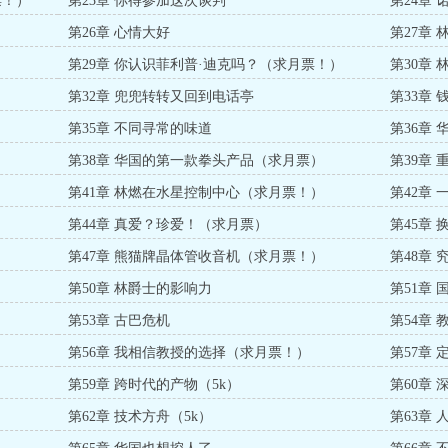
票！）
第23章 你得参加这次谈判
第24章
第26章 心情大好
第27章
第29章 你认识菲利普·迪克吗？（求月票！）
第30章
第32章 兜兜转转又回到电话亭
第33章
第35章 不同寻常的味道
第36章
第38章 华国的第一款拳头产品（求月票）
第39章
第41章 林燃在水星控制中心（求月票！）
第42章
第44章 真爱？珍爱！（求月票）
第45章
第47章 熊猫牌晶体管收音机（求月票！）
第48章
第50章 林爵士的影响力
第51章
第53章 古巴危机
第54章
第56章 我相信教授的选择（求月票！）
第57章
第59章 跨时代的产物（5k）
第60章 
第62章 技术方舟（5k）
第63章