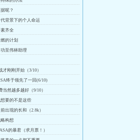
 很特殊的办法
证据呢？
 时代背景下的个人命运
要素齐全
 林燃的计划
 居功至伟林助理
战才刚刚开始（3/10）
ASA终于领先了一回(6/10)
费当然越多越好（9/10）
 我想要的不是这些
提前出现的长和（2.8k）
战略构想
 NASA的暴君（求月票！）