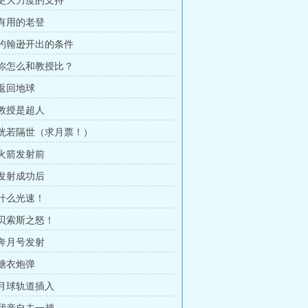
章 更大力度的支持
 有用的老登
章 约翰逊开出的条件
章 你怎么和教授比？
 返回地球
 教授是超人
章 恍若隔世（求月票！）
 火箭发射前
 发射成功后
 什么光速！
 贝索斯之怒！
 奔月号发射
 糖衣炮弹
 月球轨道插入