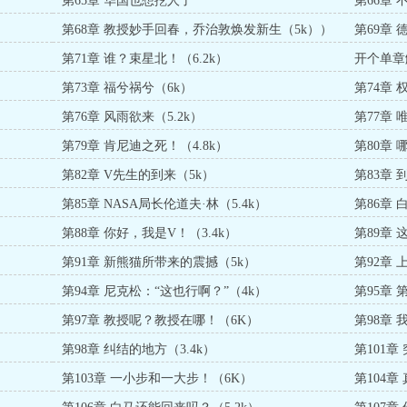
第65章 华国也想挖人了
第66章
第68章 教授妙手回春，乔治敦焕发新生（5k））
第69章 
第71章 谁？束星北！（6.2k）
开个单章
第73章 福兮祸兮（6k）
第74章
）
第76章 风雨欲来（5.2k）
第77章 
第79章 肯尼迪之死！（4.8k）
第80章 
第82章 V先生的到来（5k）
第83章
第85章 NASA局长伦道夫·林（5.4k）
第86章 
第88章 你好，我是V！（3.4k）
第89章
第91章 新熊猫所带来的震撼（5k）
第92章
第94章 尼克松：“这也行啊？”（4k）
第95章
第97章 教授呢？教授在哪！（6K）
第98章
第98章 纠结的地方（3.4k）
第101章
第103章 一小步和一大步！（6K）
第104章