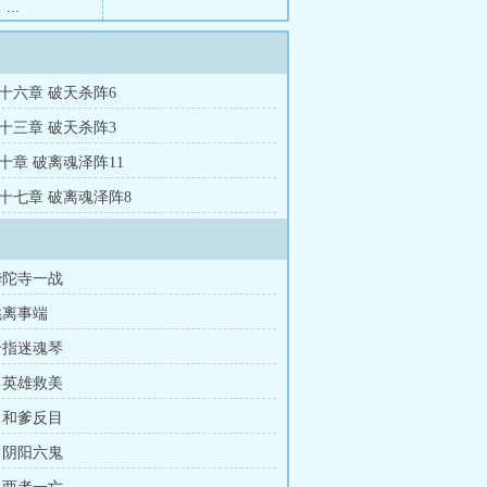
..
十六章 破天杀阵6
十三章 破天杀阵3
十章 破离魂泽阵11
十七章 破离魂泽阵8
华陀寺一战
挑离事端
十指迷魂琴
 英雄救美
 和爹反目
 阴阳六鬼