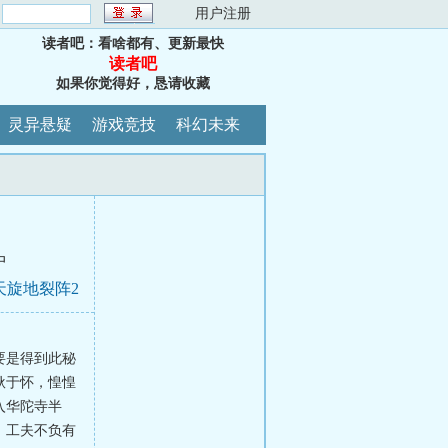
：
用户注册
读者吧：看啥都有、更新最快
读者吧
如果你觉得好，恳请收藏
灵异悬疑
游戏竞技
科幻未来
中
天旋地裂阵2
要是得到此秘
耿于怀，惶惶
入华陀寺半
，工夫不负有