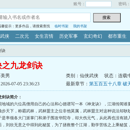
账号：
密码
温馨提示：更多作品，请搜索查找
临时书架
我的书架
武侠
二次元
女生言情
历史军事
玄幻奇幻
都市重生
剑诀
诀之九龙剑诀
环美男
类别：仙侠武侠
状态：连载
6-07-05 23:36:23
最新章节：
第五百五十八章 破
龙剑诀简介：
同地域的六位高僧用自己的心法和心德谱写一本《神龙诀》，江湖传闻谁
独步天下，称霸武林，武林盟主之位非他莫属，武林盟主对这种说法却耿
于是率领各大门派掌门和弟子围攻华陀寺，却大伤元气，从此再也没有踏
后，刘欣无意之中得到此秘笈，为了拯救整个江湖，勤学苦练之上乘秘笈