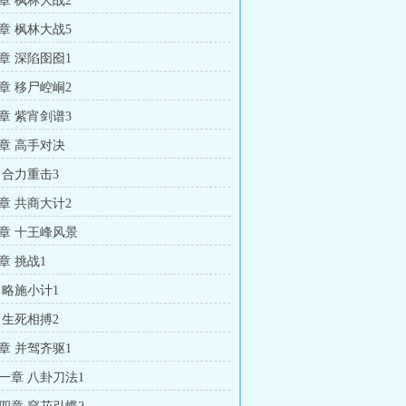
章 枫林大战2
章 枫林大战5
章 深陷囹囵1
章 移尸崆峒2
章 紫宵剑谱3
章 高手对决
 合力重击3
章 共商大计2
章 十王峰风景
章 挑战1
 略施小计1
 生死相搏2
章 并驾齐驱1
一章 八卦刀法1