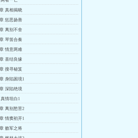
 两者一亡
章 真相揭晓
章 惩恶扬善
章 离别不舍
章 琴笛合奏
章 情意两难
章 喜结良缘
章 搜寻秘笈
章 身陷困境1
章 深陷绝境
 真情坦白1
章 离别愁苦2
章 情窦初开1
章 败军之将