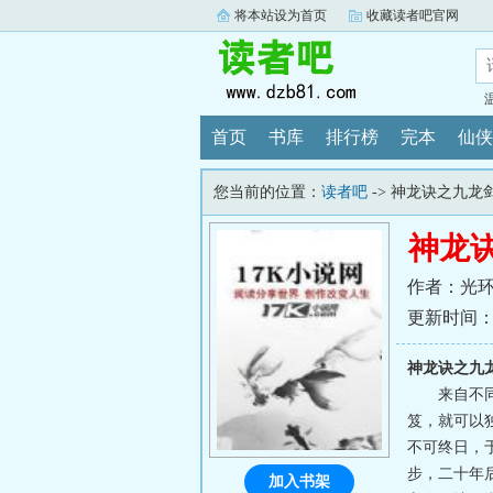
将本站设为首页
收藏读者吧官网
首页
书库
排行榜
完本
仙侠
您当前的位置：
读者吧
-> 神龙诀之九龙
神龙
作者：光
更新时间：202
神龙诀之九
来自不
笈，就可以
不可终日，
步，二十年
加入书架